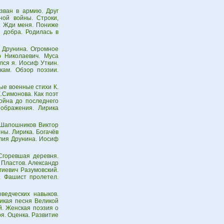
зван в армию. Друг
ной войны. Строки,
б. Жди меня. Пониже
 добра. Родилась в
 Друнина. Огромное
р Николаевич. Муса
лся я. Иосиф Уткин.
кам. Обзор поэзии.
ые военные стихи К.
.Симонова. Как поэт
ойна до последнего
зображения. Лирика
 Шапошников Виктор
ны. Лирика. Богачёв
Юлия Друнина. Иосиф
Сгоревшая деревня.
ч Пластов. Александр
иевич Разумовский.
. Фашист пролетел.
ведческих навыков.
ликая песня Великой
. Женская поэзия о
я. Оценка. Развитие