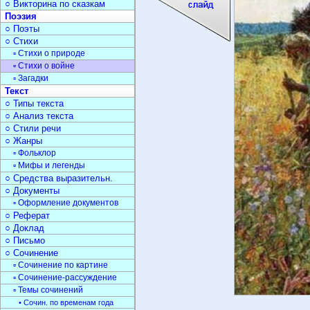
○ Викторина по сказкам
Поэзия
○ Поэты
○ Стихи
▫ Стихи о природе
▫ Стихи о войне
▫ Загадки
Текст
○ Типы текста
○ Анализ текста
○ Стили речи
○ Жанры
▫ Фольклор
▫ Мифы и легенды
○ Средства выразительн.
○ Документы
▫ Оформление документов
○ Реферат
○ Доклад
○ Письмо
○ Сочинение
▫ Сочинение по картине
▫ Сочинение-рассуждение
▫ Темы сочинений
• Сочин. по временам года