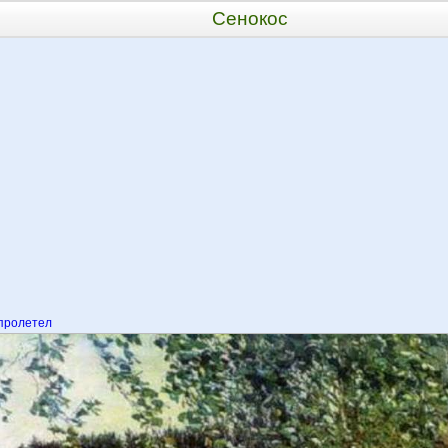
Сенокос
пролетел