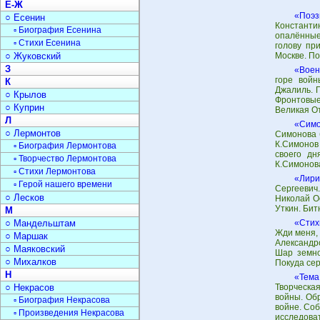
Е-Ж
«Поэз
○ Есенин
Константи
▫ Биография Есенина
опалённые
▫ Стихи Есенина
голову пр
○ Жуковский
Москве. П
З
«Воен
горе войн
К
Джалиль. П
○ Крылов
Фронтовые
○ Куприн
Великая От
Л
«Симо
○ Лермонтов
Симонова 
К.Симонов
▫ Биография Лермонтова
своего дн
▫ Творчество Лермонтова
К.Симонов
▫ Стихи Лермонтова
«Лири
▫ Герой нашего времени
Сергеевич.
○ Лесков
Николай О
Уткин. Бит
М
○ Мандельштам
«Стих
Жди меня, 
○ Маршак
Александр
○ Маяковский
Шар земно
○ Михалков
Покуда сер
Н
«Тема
○ Некрасов
Творческа
войны. Об
▫ Биография Некрасова
войне. Соб
▫ Произведения Некрасова
исследоват