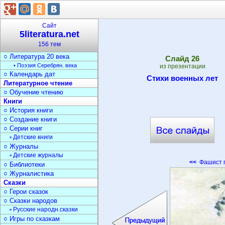
○ Писатели
История литературы
○ Древняя литература
Сайт
○ Литерат. Средневековья
5literatura.net
○ Литература 18 века
156 тем
○ Литература 19 века
○ Литература 20 века
Cлайд
26
• Поэзия Серебрян. века
из презентации
○ Календарь дат
Стихи военных лет
Литературное чтение
○ Обучение чтению
Книги
○ История книги
○ Создание книги
○ Серии книг
▫ Детские книги
○ Журналы
▫ Детские журналы
<<
Фашист 
○ Библиотеки
○ Журналистика
Сказки
○ Герои сказок
○ Сказки народов
▫ Русские народн.сказки
○ Игры по сказкам