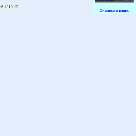
ей 1310 КБ.
Симонов о войне