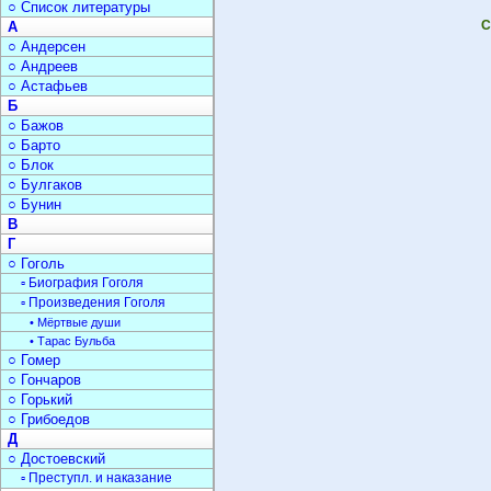
○ Список литературы
С
А
○ Андерсен
○ Андреев
○ Астафьев
Б
○ Бажов
○ Барто
○ Блок
○ Булгаков
○ Бунин
В
Г
○ Гоголь
▫ Биография Гоголя
▫ Произведения Гоголя
• Мёртвые души
• Тарас Бульба
○ Гомер
○ Гончаров
○ Горький
○ Грибоедов
Д
○ Достоевский
▫ Преступл. и наказание