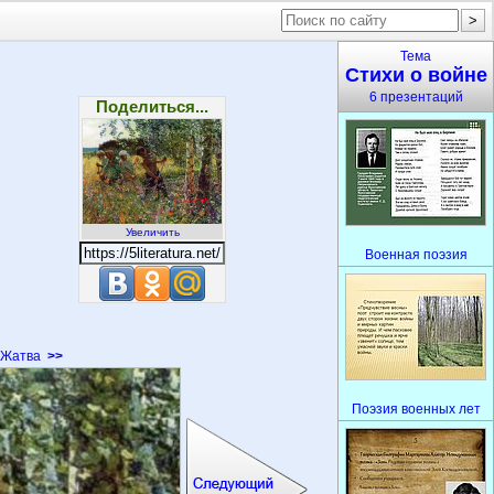
Тема
Стихи о войне
6 презентаций
Поделиться...
Увеличить
Военная поэзия
Жатва
>>
Поэзия военных лет