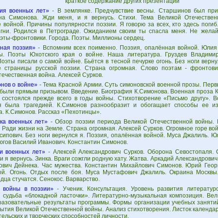
краткое содержание других презентаций
ия военных лет»
- В землянке. Предчувствие весны. Старшинов был при
на Симонова. Жди меня, и я вернусь. Стихи. Тема Великой Отечествен
 войной. Причины популярности поэзии. Я говорю за всех, кто здесь поги
игни. Родился в Петрограде. Ожиданием своим ты спасла меня. Не желай
оэты-фронтовики. Города. Поэты. Миллионы сердец.
ная поэзия»
- Вспомним всех поименно. Поэзия, опалённая войной. Юлия
ы. Поэты Юхотского края о войне. Наша литература. Груздев Владими
оэты писали о самой войне. Бьётся в тесной печурке огонь. Без ноги верну
 страницы русской поэзии. Страна огромная. Слово поэтам - фронтови
ечественная война. Алексей Сурков.
нов о войне»
- Тема Красной Армии. Суть симоновской военной прозы. Перв
были прямым призывом. Введение. Биография К.Симонова. Военная проза К
 состоялся прежде всего в годы войны. Стихотворение «Письмо другу». В
я была трагедией. К.Симонов разнообразит и обогащает способы ее и
а. К.Симонов. Рассказ «Пехотинцы».
ка военных лет»
- Обзор поэзии периода Великой Отечественной войны.
 Ради жизни на Земле. Страна огромная. Алексей Сурков. Огромное горе вой
сипович. Без ноги вернулся я. Поэзия, опалённая войной. Муса Джалиль. 
югов Василий Иванович. Константин Симонов.
и военных лет»
- Алексей Александрович Сурков. Оборона Севостопаля. 
и я вернусь. Зинка. Враги сожгли родную хату. Жатва. Аркадий Александрови
ович Дейнека. Час мужества. Константин Михайлович Симонов. Юрий Георг
й. Огонь. Отдых после боя. Муса Мустафович Джалиль. Окраина Москвы
дца стучатся. Сенокос. Варварство.
 войны в поэзии»
- Ученик. Консультация. Уровень развития литературо
я судьба «блокадной ласточки». Литературно-музыкальная композиция. Ве
разовательные результаты программы. Формы организации учебных занятий
ытия Великой Отечественной войны. Анализ стихотворения. Листок календар
ельских и творческих способностей личности.