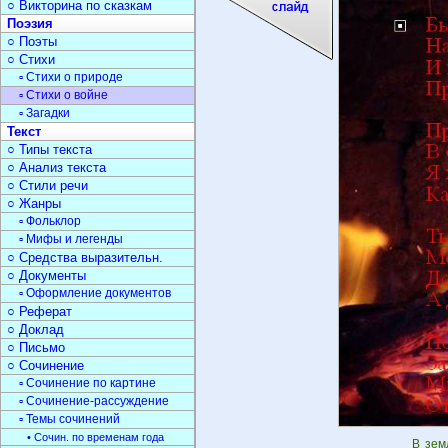
○ Викторина по сказкам
Поэзия
○ Поэты
○ Стихи
▫ Стихи о природе
▫ Стихи о войне
▫ Загадки
Текст
○ Типы текста
○ Анализ текста
○ Стили речи
○ Жанры
▫ Фольклор
▫ Мифы и легенды
○ Средства выразительн.
○ Документы
▫ Оформление документов
○ Реферат
○ Доклад
○ Письмо
○ Сочинение
▫ Сочинение по картине
▫ Сочинение-рассуждение
▫ Темы сочинений
• Сочин. по временам года
В зем