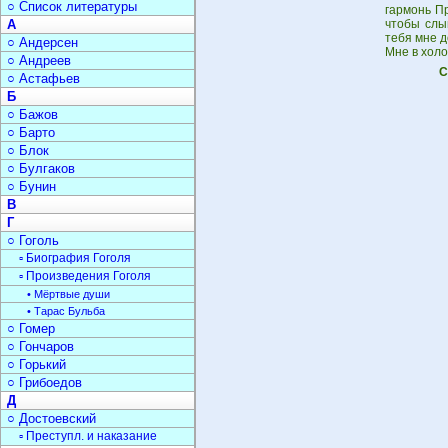
○ Список литературы
гармонь Пр
А
чтобы слыш
тебя мне д
○ Андерсен
Мне в холо
○ Андреев
С
○ Астафьев
Б
○ Бажов
○ Барто
○ Блок
○ Булгаков
○ Бунин
В
Г
○ Гоголь
▫ Биография Гоголя
▫ Произведения Гоголя
• Мёртвые души
• Тарас Бульба
○ Гомер
○ Гончаров
○ Горький
○ Грибоедов
Д
○ Достоевский
▫ Преступл. и наказание