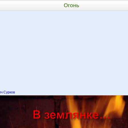
Огонь
ч Сурков