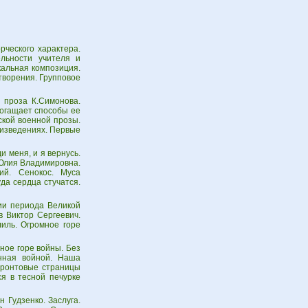
рческого характера.
ельности учителя и
кальная композиция.
творения. Групповое
 проза К.Симонова.
богащает способы ее
ской военной прозы.
оизведениях. Первые
и меня, и я вернусь.
 Юлия Владимировна.
ий. Сенокос. Муса
да сердца стучатся.
зии периода Великой
 Виктор Сергеевич.
иль. Огромное горе
ное горе войны. Без
нная войной. Наша
Фронтовые страницы
ся в тесной печурке
 Гудзенко. Заслуга.