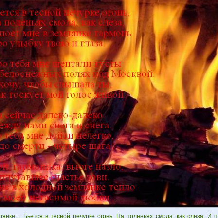
лянке… Бьется в тесной печурке огонь, На поленьях смола, как слеза, И 