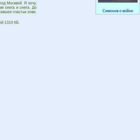
од Москвой. Я хочу,
и снега и снега. До
Симонов о войне
тавшее счастье зови.
ей 1310 КБ.