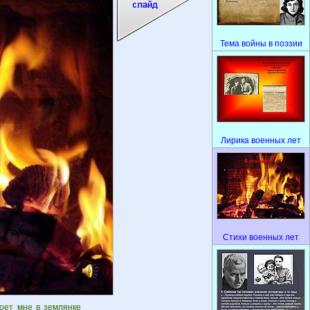
Тема войны в поэзии
Лирика военных лет
Стихи военных лет
поет мне в землянке