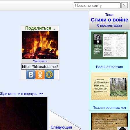
Тема
Стихи о войне
6 презентаций
Поделиться...
Увеличить
Военная поэзия
Жди меня, и я вернусь
>>
Поэзия военных лет