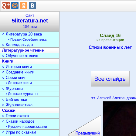
○ Писатели
История литературы
○ Древняя литература
Сайт
○ Литерат. Средневековья
5literatura.net
○ Литература 18 века
156 тем
○ Литература 19 века
○ Литература 20 века
Cлайд
16
• Поэзия Серебрян. века
из презентации
○ Календарь дат
Стихи военных лет
Литературное чтение
○ Обучение чтению
Книги
○ История книги
○ Создание книги
○ Серии книг
▫ Детские книги
○ Журналы
▫ Детские журналы
<<
Алексей Александрови
○ Библиотеки
○ Журналистика
Сказки
○ Герои сказок
○ Сказки народов
▫ Русские народн.сказки
○ Игры по сказкам