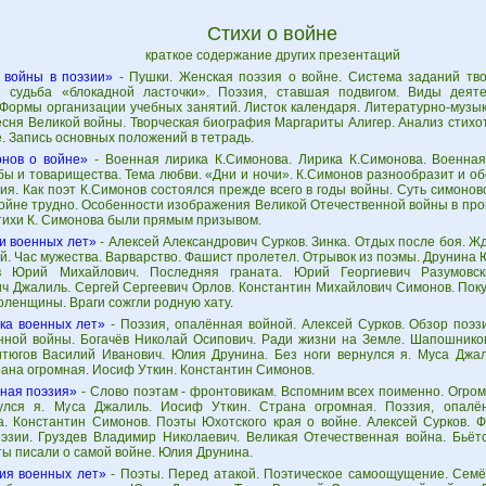
Стихи о войне
краткое содержание других презентаций
 войны в поэзии»
- Пушки. Женская поэзия о войне. Система заданий тво
я судьба «блокадной ласточки». Поэзия, ставшая подвигом. Виды деят
 Формы организации учебных занятий. Листок календаря. Литературно-музы
есня Великой войны. Творческая биография Маргариты Алигер. Анализ стихо
. Запись основных положений в тетрадь.
нов о войне»
- Военная лирика К.Симонова. Лирика К.Симонова. Военная
бы и товарищества. Тема любви. «Дни и ночи». К.Симонов разнообразит и о
я. Как поэт К.Симонов состоялся прежде всего в годы войны. Суть симонов
войне трудно. Особенности изображения Великой Отечественной войны в пр
тихи К. Симонова были прямым призывом.
и военных лет»
- Алексей Александрович Сурков. Зинка. Отдых после боя. Жд
й. Час мужества. Варварство. Фашист пролетел. Отрывок из поэмы. Друнина
в Юрий Михайлович. Последняя граната. Юрий Георгиевич Разумовск
ч Джалиль. Сергей Сергеевич Орлов. Константин Михайлович Симонов. Поку
оленщины. Враги сожгли родную хату.
ка военных лет»
- Поэзия, опалённая войной. Алексей Сурков. Обзор поэ
нной войны. Богачёв Николай Осипович. Ради жизни на Земле. Шапошников
итюгов Василий Иванович. Юлия Друнина. Без ноги вернулся я. Муса Джал
рана огромная. Иосиф Уткин. Константин Симонов.
ная поэзия»
- Слово поэтам - фронтовикам. Вспомним всех поименно. Огром
улся я. Муса Джалиль. Иосиф Уткин. Страна огромная. Поэзия, опалё
а. Константин Симонов. Поэты Юхотского края о войне. Алексей Сурков. 
оэзии. Груздев Владимир Николаевич. Великая Отечественная война. Бьёт
ты писали о самой войне. Юлия Друнина.
ия военных лет»
- Поэты. Перед атакой. Поэтическое самоощущение. Семён