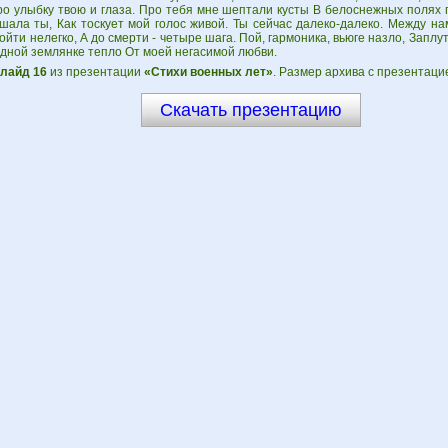
о улыбку твою и глаза. Про тебя мне шептали кусты В белоснежных полях п
ала ты, Как тоскует мой голос живой. Ты сейчас далеко-далеко. Между нам
ойти нелегко, А до смерти - четыре шага. Пой, гармоника, вьюге назло, Заплу
дной землянке тепло От моей негасимой любви.
лайд 16
из презентации
«Стихи военных лет»
. Размер архива с презентаци
Скачать презентацию