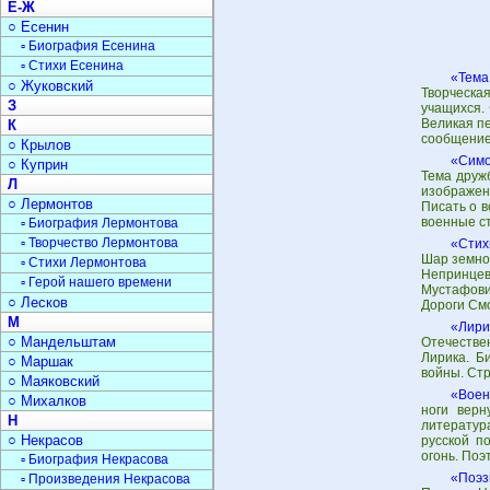
Е-Ж
○ Есенин
▫ Биография Есенина
▫ Стихи Есенина
«Тема
○ Жуковский
Творческа
З
учащихся.
Великая п
К
сообщение
○ Крылов
«Симо
○ Куприн
Тема друж
Л
изображени
○ Лермонтов
Писать о 
военные с
▫ Биография Лермонтова
▫ Творчество Лермонтова
«Стих
Шар земно
▫ Стихи Лермонтова
Непринце
▫ Герой нашего времени
Мустафови
○ Лесков
Дороги См
М
«Лири
○ Мандельштам
Отечестве
Лирика. Б
○ Маршак
войны. Ст
○ Маяковский
«Воен
○ Михалков
ноги верн
Н
литератур
○ Некрасов
русской п
огонь. Поэ
▫ Биография Некрасова
«Поэз
▫ Произведения Некрасова