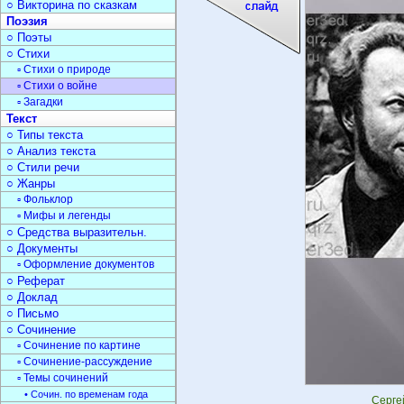
○ Викторина по сказкам
Поэзия
○ Поэты
○ Стихи
▫ Стихи о природе
▫ Стихи о войне
▫ Загадки
Текст
○ Типы текста
○ Анализ текста
○ Стили речи
○ Жанры
▫ Фольклор
▫ Мифы и легенды
○ Средства выразительн.
○ Документы
▫ Оформление документов
○ Реферат
○ Доклад
○ Письмо
○ Сочинение
▫ Сочинение по картине
▫ Сочинение-рассуждение
▫ Темы сочинений
• Сочин. по временам года
Серге