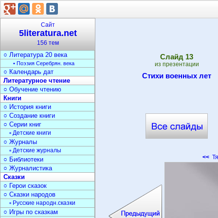
○ Писатели
История литературы
○ Древняя литература
Сайт
○ Литерат. Средневековья
5literatura.net
○ Литература 18 века
156 тем
○ Литература 19 века
○ Литература 20 века
Cлайд
13
• Поэзия Серебрян. века
из презентации
○ Календарь дат
Стихи военных лет
Литературное чтение
○ Обучение чтению
Книги
○ История книги
○ Создание книги
○ Серии книг
▫ Детские книги
○ Журналы
▫ Детские журналы
<<
Тя
○ Библиотеки
○ Журналистика
Сказки
○ Герои сказок
○ Сказки народов
▫ Русские народн.сказки
○ Игры по сказкам