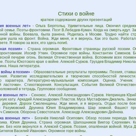
Стихи о войне
краткое содержание других презентаций
ия военных лет»
- Ольга Берггольц. Удивительные лица. Окончил средню
й семье. Поэты-фронтовики. Поэт В.Лебедев-Кумач. Когда на смерть идут. З
нной войны. Воевала, была ранена. Родилась в Москве. Трудно найти стр
цем ушла на фронт. Война. Жди меня, и я вернусь. Как это было. Работа
зете. Я говорю за всех, кто здесь погиб.
ная поэзия»
- Страна огромная. Фронтовые страницы русской поэзии. О
фронтовикам. Иосиф Уткин. Огромное горе войны. Константин Симонов. Бе
тесной печурке огонь. Великая Отечественная война. Вспомним всех поиме
е. Поэты Юхотского края о войне. Алексей Сурков. Груздев Владимир Никола
ина. Наша литература.
 войны в поэзии»
- Образовательные результаты программы. Поэзия, ставш
ения. Развитие исследовательских и творческих способностей личност
го характера. Литературно-музыкальная композиция. Оценка. Ученик.
й ласточки». Стихотворения. Консультация. События Великой Отечестве
положений в тетрадь. Групповое сообщение.
и военных лет»
- Сенокос. Алексей Александрович Сурков. Непринцев Юри
ную хату. Аркадий Александрович Пластов. Муса Мустафович Джалиль. Зинка
 деревня. Дороги Смоленщины. Жди меня, и я вернусь. Отдых после боя
ч Разумовский. Друнина Юлия Владимировна. Шар земной. Фашист про
ч Симонов. Оборона Севостопаля. Александр Александрович Дейнека.
ка военных лет»
- Богачёв Николай Осипович. Обзор поэзии периода Вел
рика. Юлия Друнина. Страна огромная. Шапошников Виктор Сергеевич. К
н. Без ноги вернулся я. Алексей Сурков. Поэзия, опалённая войной. Муса 
Битюгов Василий Иванович. Огромное горе войны.