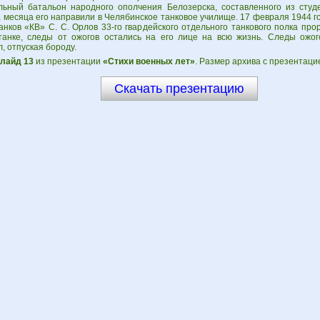
льный батальон народного ополчения Белозерска, составленного из студе
 месяца его направили в Челябинское танковое училище. 17 февраля 1944 г
нков «КВ» С. С. Орлов 33-го гвардейского отдельного танкового полка про
танке, следы от ожогов остались на его лице на всю жизнь. Следы ожог
, отпуская бороду.
лайд 13
из презентации
«Стихи военных лет»
. Размер архива с презентаци
Скачать презентацию