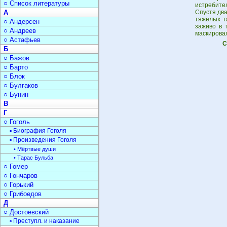
○ Список литературы
истребите
А
Спустя два
тяжёлых та
○ Андерсен
заживо в 
○ Андреев
маскировал
○ Астафьев
С
Б
○ Бажов
○ Барто
○ Блок
○ Булгаков
○ Бунин
В
Г
○ Гоголь
▫ Биография Гоголя
▫ Произведения Гоголя
• Мёртвые души
• Тарас Бульба
○ Гомер
○ Гончаров
○ Горький
○ Грибоедов
Д
○ Достоевский
▫ Преступл. и наказание