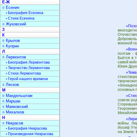
Е-Ж
○ Есенин
▫ Биография Есенина
▫ Стихи Есенина
○ Жуковский
«Поэз
З
многодетно
Отечестве
К
Доброволь
○ Крылов
военной га
○ Куприн
«Воен
Л
поэтам - 
○ Лермонтов
Бьётся в 
самой войн
▫ Биография Лермонтова
Юлия Друн
▫ Творчество Лермонтова
«Тема
▫ Стихи Лермонтова
стихотвор
▫ Герой нашего времени
творческо
○ Лесков
«блокадно
основных 
М
○ Мандельштам
«Стих
сожгли род
○ Маршак
Сгоревшая
○ Маяковский
Георгиеви
○ Михалков
Михайлови
Н
«Лири
○ Некрасов
войны. Ли
Иосиф Утки
▫ Биография Некрасова
на Земле. 
▫ Произведения Некрасова