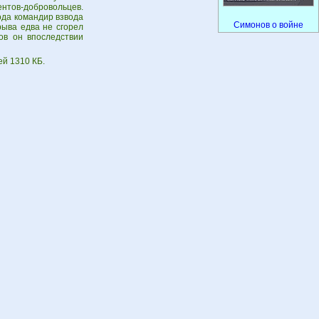
нтов-добровольцев.
ода командир взвода
Симонов о войне
рыва едва не сгорел
ов он впоследствии
ей 1310 КБ.