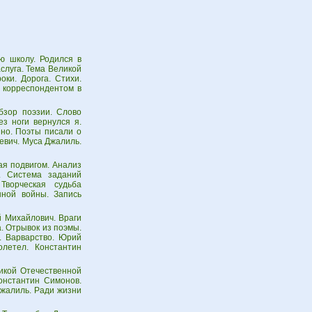
ю школу. Родился в
аслуга. Тема Великой
оки. Дорога. Стихи.
л корреспондентом в
бзор поэзии. Слово
з ноги вернулся я.
нно. Поэты писали о
евич. Муса Джалиль.
ая подвигом. Анализ
и. Система заданий
 Творческая судьба
нной войны. Запись
й Михайлович. Враги
. Отрывок из поэмы.
. Варварство. Юрий
летел. Константин
икой Отечественной
онстантин Симонов.
Джалиль. Ради жизни