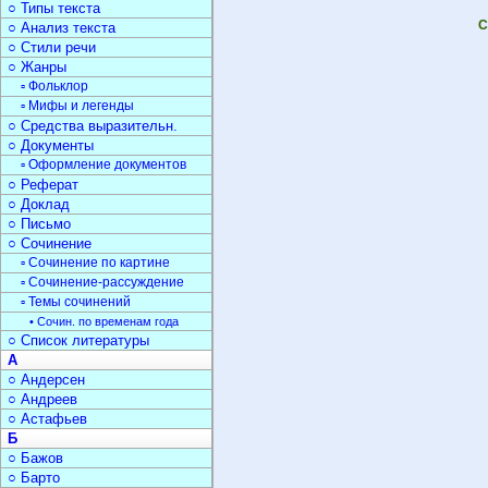
○ Типы текста
С
○ Анализ текста
○ Стили речи
○ Жанры
▫ Фольклор
▫ Мифы и легенды
○ Средства выразительн.
○ Документы
▫ Оформление документов
○ Реферат
○ Доклад
○ Письмо
○ Сочинение
▫ Сочинение по картине
▫ Сочинение-рассуждение
▫ Темы сочинений
• Сочин. по временам года
○ Список литературы
А
○ Андерсен
○ Андреев
○ Астафьев
Б
○ Бажов
○ Барто