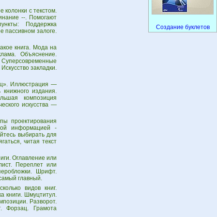
 колонки с текстом.
инание --. Помогают
ункты: Поддержка
Создание буклетов
не пассивном залоге.
акое книга. Мода на
клама. Объяснение.
. Суперсовременные
 Искусство закладки.
лец». Иллюстрация —
 книжного издания.
ольшая композиция
еского искусства —
пы проектирования
ной информацией -
айтесь выбирать для
аться, читая текст
иги. Оглавление или
лист. Переплет или
перобложки. Шрифт.
 самый главный.
колько видов книг.
а книги. Шмуцтитул.
мпозиции. Разворот.
. Форзац. Грамота