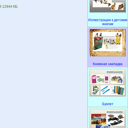
й 12944 КБ.
Иллюстрации к детским
книгам
Книжная закладка
Буклет