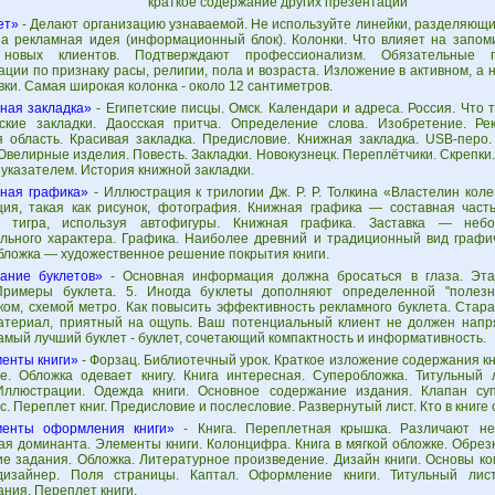
краткое содержание других презентаций
ет»
- Делают организацию узнаваемой. Не используйте линейки, разделяющие
на рекламная идея (информационный блок). Колонки. Что влияет на запом
 новых клиентов. Подтверждают профессионализм. Обязательные п
ции по признаку расы, религии, пола и возраста. Изложение в активном, а 
ки. Самая широкая колонка - около 12 сантиметров.
ная закладка»
- Египетские писцы. Омск. Календари и адреса. Россия. Что т
ские закладки. Даосская притча. Определение слова. Изобретение. Ре
я область. Красивая закладка. Предисловие. Книжная закладка. USB-перо
Ювелирные изделия. Повесть. Закладки. Новокузнецк. Переплётчики. Скрепки.
 указателем. История книжной закладки.
ная графика»
- Иллюстрация к трилогии Дж. Р. Р. Толкина «Властелин ко
ция, такая как рисунок, фотография. Книжная графика — составная часть
е тигра, используя автофигуры. Книжная графика. Заставка — неб
льного характера. Графика. Наиболее древний и традиционный вид графич
Обложка — художественное решение покрытия книги.
ание буклетов»
- Основная информация должна бросаться в глаза. Эта
Примеры буклета. 5. Иногда буклеты дополняют определенной "полез
ком, схемой метро. Как повысить эффективность рекламного буклета. Стар
атериал, приятный на ощупь. Ваш потенциальный клиент не должен напряг
амый лучший буклет - буклет, сочетающий компактность и информативность.
енты книги»
- Форзац. Библиотечный урок. Краткое изложение содержания кн
е. Обложка одевает книгу. Книга интересная. Суперобложка. Титульный 
Иллюстрации. Одежда книги. Основное содержание издания. Клапан су
. Переплет книг. Предисловие и послесловие. Развернутый лист. Кто в книге
енты оформления книги»
- Книга. Переплетная крышка. Различают нес
я доминанта. Элементы книги. Колонцифра. Книга в мягкой обложке. Обрезк
е задания. Обложка. Литературное произведение. Дизайн книги. Основы ко
дизайнер. Поля страницы. Каптал. Оформление книги. Титульный лист
ния. Переплет книги.