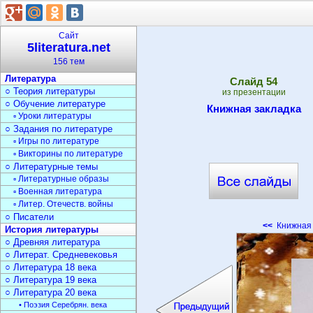
Сайт
5literatura.net
156 тем
Литература
Cлайд
54
○ Теория литературы
из презентации
○ Обучение литературе
Книжная закладка
▫ Уроки литературы
○ Задания по литературе
▫ Игры по литературе
▫ Викторины по литературе
○ Литературные темы
▫ Литературные образы
▫ Военная литература
▫ Литер. Отечеств. войны
○ Писатели
<<
Книжная 
История литературы
○ Древняя литература
○ Литерат. Средневековья
○ Литература 18 века
○ Литература 19 века
○ Литература 20 века
• Поэзия Серебрян. века