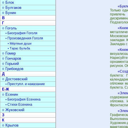
○ Блок
«Букл
○ Булгаков
Только од
○ Бунин
привлечь
В
дискримина
Подзаголов
Г
○ Гоголь
«Книж
металличе
▫ Биография Гоголя
Московска
▫ Произведения Гоголя
закладки. 
• Мёртвые души
Закладка с
• Тарас Бульба
«Книж
○ Гомер
визуализа
Нарисуйт
○ Гончаров
орнамента
○ Горький
рисунок. 
○ Грибоедов
«Созд
Д
буклета: 
○ Достоевский
календари
обложки м
▫ Преступл. и наказание
буклета. С
Е-Ж
«Элем
○ Есенин
содержани
▫ Биография Есенина
обложка. 
▫ Стихи Есенина
Фронтиспис
○ Жуковский
«Элем
З
Графическа
Выполнени
К
Художник-
○ Крылов
макетирова