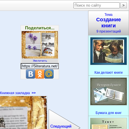
Тема
Создание
книги
Поделиться...
9 презентаций
Увеличить
Как делают книги
Книжная закладка
>>
Бумага для книг