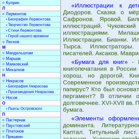
○ Куприн
«Иллюстрации к дет
Л
Диодоров. Сказка о мё
○ Лермонтов
Сафронов. Яровой. Бил
▫ Биография Лермонтова
▫ Творчество Лермонтова
иллюстраций. Чуковский
▫ Стихи Лермонтова
иллюстрациями. Милаш
▫ Герой нашего времени
Иллюстрации. Бианки. И
○ Лесков
Тырса. Иллюстраторы.
М
писателей. Аксаков. Маври
○ Мандельштам
○ Маршак
«Бумага для книг»
- И
○ Маяковский
книгопечатания в России
○ Михалков
хорош, но дорогой. Кн
Н
○ Некрасов
Современное производст
▫ Биография Некрасова
папирус? Кто был основат
▫ Произведения Некрасова
пергамент? В отличии 
○ Носов
долговечнее. XVI-XVII вв
О
▫ Пьесы Островского
бумага.
П
«Элементы оформлен
○ Пастернак
доминанта. Литературн
○ Паустовский
○ Платонов
Каптал. Титульный лист
○ Пришвин
задания. Художник-диза