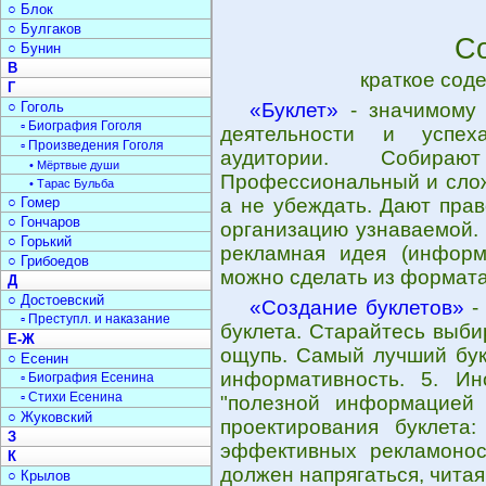
○ Блок
○ Булгаков
Со
○ Бунин
В
краткое сод
Г
○ Гоголь
«Буклет»
- значимому 
▫ Биография Гоголя
деятельности и успех
▫ Произведения Гоголя
аудитории. Собира
• Мёртвые души
Профессиональный и слож
• Тарас Бульба
○ Гомер
а не убеждать. Дают пра
○ Гончаров
организацию узнаваемой. 
○ Горький
рекламная идея (информ
○ Грибоедов
можно сделать из формата 
Д
○ Достоевский
«Создание буклетов»
-
▫ Преступл. и наказание
буклета. Старайтесь выби
Е-Ж
ощупь. Самый лучший букл
○ Есенин
информативность. 5. Ин
▫ Биография Есенина
▫ Стихи Есенина
"полезной информацией 
○ Жуковский
проектирования буклета
З
эффективных рекламонос
К
должен напрягаться, читая 
○ Крылов