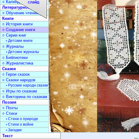
○ Календарь дат
Литературное чтение
○ Обучение чтению
Книги
○ История книги
○ Создание книги
○ Серии книг
▫ Детские книги
○ Журналы
▫ Детские журналы
○ Библиотеки
○ Журналистика
Сказки
○ Герои сказок
○ Сказки народов
▫ Русские народн.сказки
○ Игры по сказкам
○ Викторина по сказкам
Поэзия
○ Поэты
○ Стихи
▫ Стихи о природе
▫ Стихи о войне
▫ Загадки
Текст