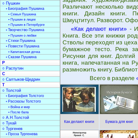
○ Пушкин
Различают несколько видо
▫ Биография Пушкина
книги. Дизайн книги. П
• Семья Пушкина
Шмуцтитул. Разворот. Офор
• Пушкин в лицее
• Пушкин в Петербурге
«Как делают книги»
- И
▫ Творчество Пушкина
Книга. Все эти книжки род
• Пушкин о любви
▫ Стихи Пушкина
Стволы переходят из цеха
▫ Повести Пушкина
бумажное тесто. Река за
• Капитанская дочка
Рисунки для книг. Долгий
▫ Сказки Пушкина
книга, напечатанная на Р
Р
○ Распутин
размножить книгу. Библиот
С
Всего в разделе
○ Салтыков-Щедрин
Т
○ Толстой
▫ Биография Толстого
▫ Рассказы Толстого
• Война и мир
• После бала
○ А.Н.Толстой
Как делают книги
Бумага для книг
○ Тукай
○ Тургенев
▫ Проза Тургенева