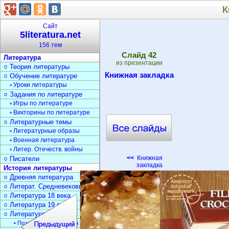
К
Сайт
5literatura.net
156 тем
Cлайд
42
Литература
из презентации
○ Теория литературы
Книжная закладка
○ Обучение литературе
▫ Уроки литературы
○ Задания по литературе
▫ Игры по литературе
▫ Викторины по литературе
○ Литературные темы
▫ Литературные образы
▫ Военная литература
▫ Литер. Отечеств. войны
<<
Книжная
○ Писатели
закладка
История литературы
○ Древняя литература
○ Литерат. Средневековья
○ Литература 18 века
○ Литература 19 века
○ Литература 20 века
• Поэзия Серебрян. века