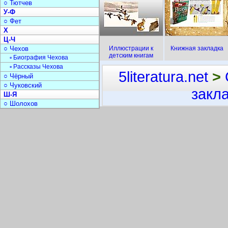
○ Тютчев
У-Ф
○ Фет
Х
Ц-Ч
○ Чехов
Иллюстрации к
Книжная закладка
детским книгам
▫ Биография Чехова
▫ Рассказы Чехова
5literatura.net
>
○ Чёрный
○ Чуковский
закл
Ш-Я
○ Шолохов