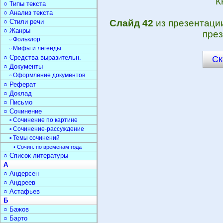
К
○ Типы текста
○ Анализ текста
○ Стили речи
Слайд 42
из презентац
○ Жанры
през
▫ Фольклор
▫ Мифы и легенды
○ Средства выразительн.
Ск
○ Документы
▫ Оформление документов
○ Реферат
○ Доклад
○ Письмо
○ Сочинение
▫ Сочинение по картине
▫ Сочинение-рассуждение
▫ Темы сочинений
• Сочин. по временам года
○ Список литературы
А
○ Андерсен
○ Андреев
○ Астафьев
Б
○ Бажов
○ Барто