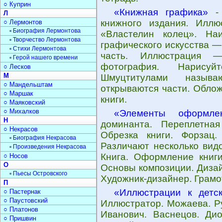
○ Куприн
«Книжная графика»
- 
Л
книжного издания. Иллю
○ Лермонтов
▫ Биография Лермонтова
«Властелин колец». На
▫ Творчество Лермонтова
графического искусства —
▫ Стихи Лермонтова
часть. Иллюстрация —
▫ Герой нашего времени
фотография. Нарисуй
○ Лесков
М
Шмуцтитулами называ
○ Мандельштам
открываются части. Обло
○ Маршак
книги.
○ Маяковский
○ Михалков
«Элементы оформле
Н
доминанта. Переплетная
○ Некрасов
Обрезка книги. Форзац.
▫ Биография Некрасова
Различают несколько видо
▫ Произведения Некрасова
Книга. Оформление книги
○ Носов
О
Основы композиции. Дизай
▫ Пьесы Островского
Художник-дизайнер. Грамо
П
«Иллюстрации к детс
○ Пастернак
○ Паустовский
Иллюстратор. Можаева. Р
○ Платонов
Иванович. Васнецов. Ди
○ Пришвин