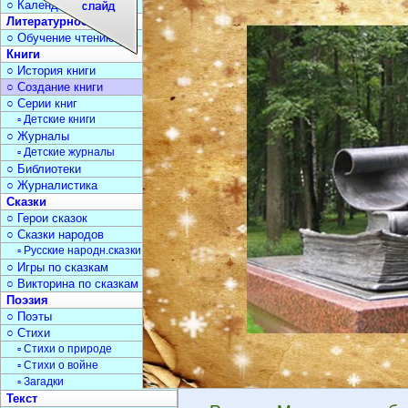
○ Календарь дат
Литературное чтение
○ Обучение чтению
Книги
○ История книги
○ Создание книги
○ Серии книг
▫ Детские книги
○ Журналы
▫ Детские журналы
○ Библиотеки
○ Журналистика
Сказки
○ Герои сказок
○ Сказки народов
▫ Русские народн.сказки
○ Игры по сказкам
○ Викторина по сказкам
Поэзия
○ Поэты
○ Стихи
▫ Стихи о природе
▫ Стихи о войне
▫ Загадки
Текст