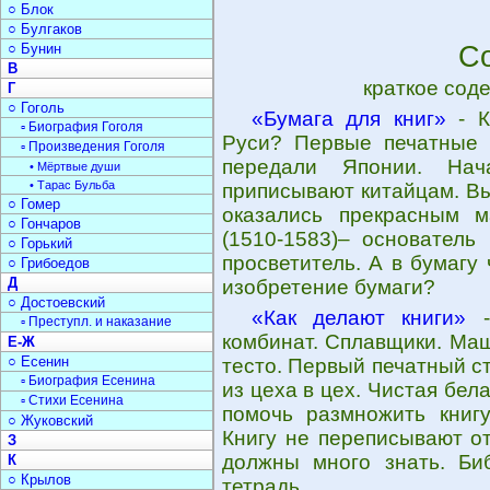
○ Блок
○ Булгаков
○ Бунин
Со
В
краткое сод
Г
○ Гоголь
«Бумага для книг»
- К
▫ Биография Гоголя
Руси? Первые печатные с
▫ Произведения Гоголя
передали Японии. Нач
• Мёртвые души
• Тарас Бульба
приписывают китайцам. В
○ Гомер
оказались прекрасным 
○ Гончаров
(1510-1583)– основатель
○ Горький
просветитель. А в бумагу
○ Грибоедов
Д
изобретение бумаги?
○ Достоевский
«Как делают книги»
-
▫ Преступл. и наказание
комбинат. Сплавщики. Ма
Е-Ж
○ Есенин
тесто. Первый печатный ст
▫ Биография Есенина
из цеха в цех. Чистая бела
▫ Стихи Есенина
помочь размножить книгу
○ Жуковский
Книгу не переписывают от
З
должны много знать. Би
К
○ Крылов
тетрадь.