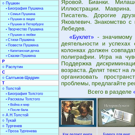
Яровой. Бианки. Милаш
○ Пушкин
Иллюстрации. Маврина.
▫ Биография Пушкина
• Семья Пушкина
Писатель. Дорогие дру
• Пушкин в лицее
Яковлевич. Знакомство с 
• Пушкин в Петербурге
Лебедев.
▫ Творчество Пушкина
• Пушкин о любви
«Буклет»
- значимому 
▫ Стихи Пушкина
деятельности и успехах 
▫ Повести Пушкина
колонках должен совпада
• Капитанская дочка
▫ Сказки Пушкина
полиграфии. Игра на чув
Р
Поддержка дискриминаци
○ Распутин
возраста. Делят текст на 
С
организовать пространс
○ Салтыков-Щедрин
проблемы, предлагайте ре
Т
○ Толстой
Всего в разделе
▫ Биография Толстого
▫ Рассказы Толстого
• Война и мир
• После бала
○ А.Н.Толстой
○ Тукай
○ Тургенев
▫ Проза Тургенева
Как делают книги
Бумага для книг