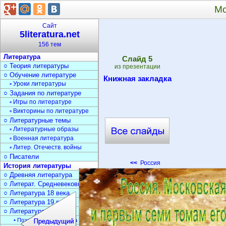
Мо
Сайт
5literatura.net
156 тем
Литература
Cлайд
5
○ Теория литературы
из презентации
○ Обучение литературе
Книжная закладка
▫ Уроки литературы
○ Задания по литературе
▫ Игры по литературе
▫ Викторины по литературе
○ Литературные темы
▫ Литературные образы
▫ Военная литература
▫ Литер. Отечеств. войны
○ Писатели
<<
Россия
История литературы
○ Древняя литература
○ Литерат. Средневековья
○ Литература 18 века
○ Литература 19 века
○ Литература 20 века
• Поэзия Серебрян. века