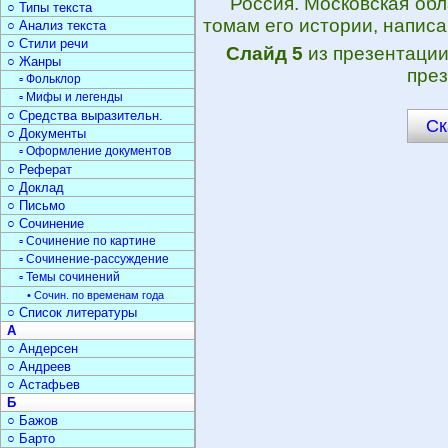
Россия. Московская об
○ Типы текста
томам его истории, напис
○ Анализ текста
○ Стили речи
Слайд 5
из презентаци
○ Жанры
през
▫ Фольклор
▫ Мифы и легенды
○ Средства выразительн.
Ск
○ Документы
▫ Оформление документов
○ Реферат
○ Доклад
○ Письмо
○ Сочинение
▫ Сочинение по картине
▫ Сочинение-рассуждение
▫ Темы сочинений
• Сочин. по временам года
○ Список литературы
А
○ Андерсен
○ Андреев
○ Астафьев
Б
○ Бажов
○ Барто