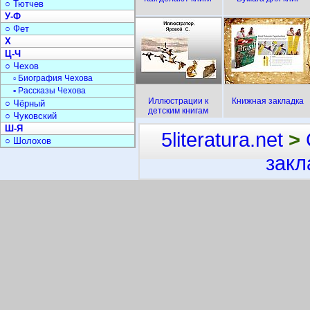
○ Тютчев
У-Ф
○ Фет
Х
Ц-Ч
○ Чехов
▫ Биография Чехова
▫ Рассказы Чехова
Иллюстрации к
Книжная закладка
○ Чёрный
детским книгам
○ Чуковский
Ш-Я
5literatura.net
>
○ Шолохов
закл