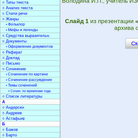
Володина И.П., учитель И
○ Типы текста
○ Анализ текста
○ Стили речи
○ Жанры
Слайд 1
из презентации
▫ Фольклор
архива 
▫ Мифы и легенды
○ Средства выразительн.
○ Документы
Ск
▫ Оформление документов
○ Реферат
○ Доклад
○ Письмо
○ Сочинение
▫ Сочинение по картине
▫ Сочинение-рассуждение
▫ Темы сочинений
• Сочин. по временам года
○ Список литературы
А
○ Андерсен
○ Андреев
○ Астафьев
Б
○ Бажов
○ Барто