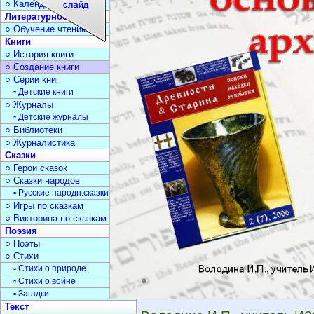
○ Календарь дат
Литературное чтение
○ Обучение чтению
Книги
○ История книги
○ Создание книги
○ Серии книг
▫ Детские книги
○ Журналы
▫ Детские журналы
○ Библиотеки
○ Журналистика
Сказки
○ Герои сказок
○ Сказки народов
▫ Русские народн.сказки
○ Игры по сказкам
○ Викторина по сказкам
Поэзия
○ Поэты
○ Стихи
▫ Стихи о природе
▫ Стихи о войне
▫ Загадки
Текст