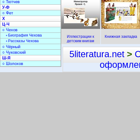
○ Тютчев
У-Ф
○ Фет
Х
Ц-Ч
○ Чехов
▫ Биография Чехова
Иллюстрации к
Книжная закладка
▫ Рассказы Чехова
детским книгам
○ Чёрный
5literatura.net
>
С
○ Чуковский
Ш-Я
оформлен
○ Шолохов