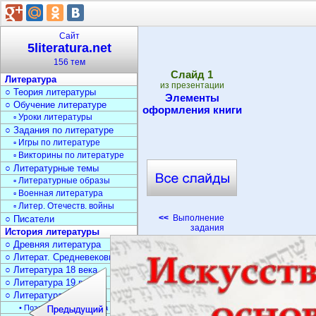
Сайт
5literatura.net
156 тем
Cлайд
1
Литература
из презентации
○ Теория литературы
Элементы
○ Обучение литературе
оформления книги
▫ Уроки литературы
○ Задания по литературе
▫ Игры по литературе
▫ Викторины по литературе
○ Литературные темы
▫ Литературные образы
▫ Военная литература
▫ Литер. Отечеств. войны
<<
Выполнение
○ Писатели
задания
История литературы
○ Древняя литература
○ Литерат. Средневековья
○ Литература 18 века
○ Литература 19 века
○ Литература 20 века
• Поэзия Серебрян. века