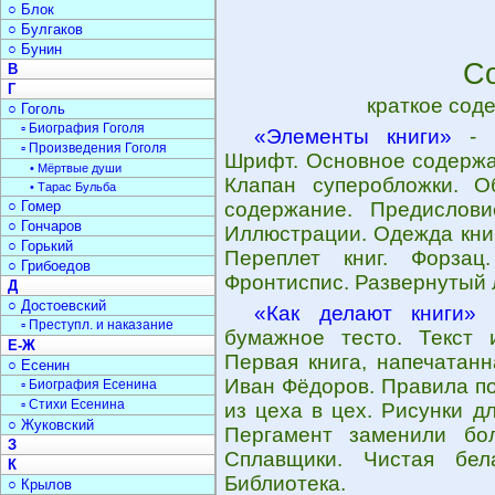
○ Блок
○ Булгаков
○ Бунин
Со
В
Г
краткое сод
○ Гоголь
▫ Биография Гоголя
«Элементы книги»
- К
▫ Произведения Гоголя
Шрифт. Основное содержан
• Мёртвые души
Клапан суперобложки. О
• Тарас Бульба
○ Гомер
содержание. Предислови
○ Гончаров
Иллюстрации. Одежда книг
○ Горький
Переплет книг. Форзац
○ Грибоедов
Фронтиспис. Развернутый 
Д
○ Достоевский
«Как делают книги»
-
▫ Преступл. и наказание
бумажное тесто. Текст 
Е-Ж
Первая книга, напечатанн
○ Есенин
Иван Фёдоров. Правила по
▫ Биография Есенина
▫ Стихи Есенина
из цеха в цех. Рисунки д
○ Жуковский
Пергамент заменили бо
З
Сплавщики. Чистая бел
К
Библиотека.
○ Крылов