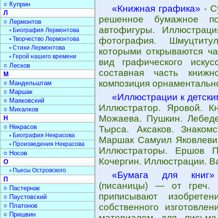
○ Куприн
«Книжная графика»
- С
Л
решенное бумажное пок
○ Лермонтов
автофигуры. Иллюстраци
▫ Биография Лермонтова
▫ Творчество Лермонтова
фотография. Шмуцтиту
▫ Стихи Лермонтова
которыми открываются ча
▫ Герой нашего времени
вид графического иску
○ Лесков
составная часть книжн
М
композиция орнаментально
○ Мандельштам
○ Маршак
«Иллюстрации к детски
○ Маяковский
Иллюстратор. Яровой. Кн
○ Михалков
Можаева. Пушкин. Лебеде
Н
○ Некрасов
Тырса. Аксаков. Знаком
▫ Биография Некрасова
Маршак Самуил Яковлевич
▫ Произведения Некрасова
Иллюстраторы. Ершов П
○ Носов
Кочергин. Иллюстрации. В
О
▫ Пьесы Островского
«Бумага для книг»
П
(писаницы) — от греч. p
○ Пастернак
приписывают изобретен
○ Паустовский
○ Платонов
собственного изготовле
○ Пришвин
материалом для письма