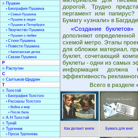
○ Пушкин
дорогой. Трудно предст
▫ Биография Пушкина
пергамент или папирус? X
• Семья Пушкина
Бумагу «узнали» в Багдаде
• Пушкин в лицее
• Пушкин в Петербурге
«Создание буклетов»
-
▫ Творчество Пушкина
дополняют определенной 
• Пушкин о любви
▫ Стихи Пушкина
схемой метро. Этапы прое
▫ Повести Пушкина
для обложки материал, пр
• Капитанская дочка
буклет, сочетающий комп
▫ Сказки Пушкина
буклеты - одни из самых 
Р
○ Распутин
информация должна б
С
эффективность рекламного
○ Салтыков-Щедрин
Всего в разделе
Т
○ Толстой
▫ Биография Толстого
▫ Рассказы Толстого
• Война и мир
• После бала
○ А.Н.Толстой
○ Тукай
○ Тургенев
Как делают книги
Бумага для книг
▫ Проза Тургенева