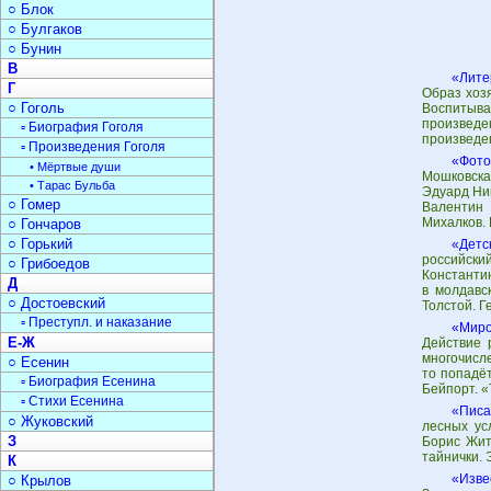
○ Блок
○ Булгаков
○ Бунин
В
«Лите
Г
Образ хоз
○ Гоголь
Воспитыва
произведе
▫ Биография Гоголя
произведе
▫ Произведения Гоголя
«Фото
• Мёртвые души
Мошковска
• Тарас Бульба
Эдуард Ник
○ Гомер
Валентин 
Михалков.
○ Гончаров
○ Горький
«Детс
российский
○ Грибоедов
Константи
Д
в молдавс
○ Достоевский
Толстой. 
▫ Преступл. и наказание
«Миро
Е-Ж
Действие 
многочисле
○ Есенин
то попадёт
▫ Биография Есенина
Бейпорт. «
▫ Стихи Есенина
«Писа
○ Жуковский
лесных ус
З
Борис Жит
тайнички. 
К
«Изве
○ Крылов