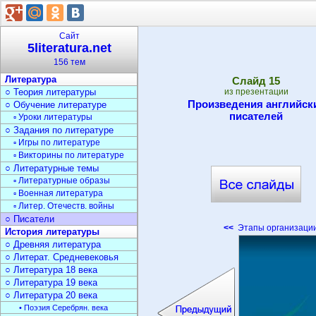
Сайт
5literatura.net
156 тем
Литература
Cлайд
15
○ Теория литературы
из презентации
Произведения английск
○ Обучение литературе
писателей
▫ Уроки литературы
○ Задания по литературе
▫ Игры по литературе
▫ Викторины по литературе
○ Литературные темы
▫ Литературные образы
▫ Военная литература
▫ Литер. Отечеств. войны
○ Писатели
<<
Этапы организации
История литературы
○ Древняя литература
○ Литерат. Средневековья
○ Литература 18 века
○ Литература 19 века
○ Литература 20 века
• Поэзия Серебрян. века