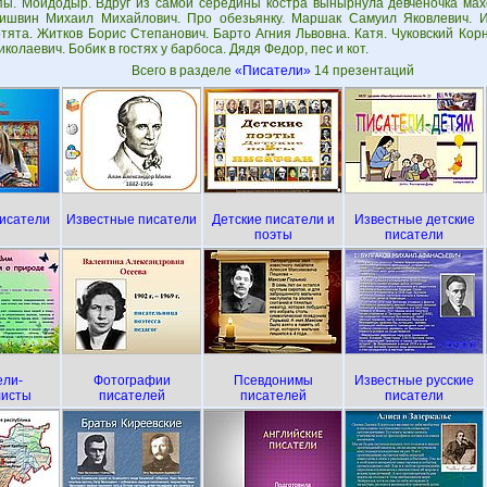
пы. Мойдодыр. Вдруг из самой середины костра вынырнула девченочка мах
ишвин Михаил Михайлович. Про обезьянку. Маршак Самуил Яковлевич. 
тята. Житков Борис Степанович. Барто Агния Львовна. Катя. Чуковский Кор
колаевич. Бобик в гостях у барбоса. Дядя Федор, пес и кот.
Всего в разделе
«Писатели»
14 презентаций
исатели
Известные писатели
Детские писатели и
Известные детские
поэты
писатели
ели-
Фотографии
Псевдонимы
Известные русские
листы
писателей
писателей
писатели