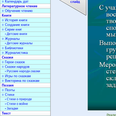
○ Календарь дат
Литературное чтение
○ Обучение чтению
Книги
○ История книги
○ Создание книги
○ Серии книг
▫ Детские книги
○ Журналы
▫ Детские журналы
○ Библиотеки
○ Журналистика
Сказки
○ Герои сказок
○ Сказки народов
▫ Русские народн.сказки
○ Игры по сказкам
○ Викторина по сказкам
Поэзия
○ Поэты
○ Стихи
▫ Стихи о природе
▫ Стихи о войне
▫ Загадки
Текст
Реали