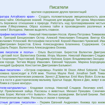
Писатели
краткое содержание других презентаций
ратура Алтайского края»
- Создать положительную эмоциональность урока
яина тайги. Обобщение знаний. Угощение для медведя. Тип урока. Мерзлики
ть бережное отношение к природе. Работать над проговариванием чистых 
нием Л.Мерзликина. Образ хозяина тайги в произведениях различных 
нием Г.Володина. Умение выделять главное.
графии писателей»
- Николай Николаевич Носов. Ирина Петровна Токмаков
я. Григорий Бенционович Остер. Алексей Николаевич Плещеев. Виктор Юз
олаевич Успенский. Фотографии писателей. Корней Иванович Чуковский. Ива
Дмитриевич Берестов. Елена Александровна Благинина. Содержание. С
 Шарль Перро. Валентина Александровна Осеева.
кие писатели и поэты»
- Ольга Высотская. Берестов Валентин Дмитрие
 детский поэт. Валентина Осеева. Игорь Мазнин. Николай Иванович Сладков
н Георгиевич Паустовский. Владимир Набоков. Борис Владимирович Заходер 
ком городе. Тютчев Фёдор Иванович. Евгений Чарушин. Марина Бородицкая
Геннадий Цыферов. Константин Дмитриевич Бальмонт.
вые писатели»
- «Остров сокровищ». Franklin W. Dixon. Alfred Szklarski. Гл
романа происходит в XVIII веке. Thomas Mayne Reid. Jonathan Swift. Том
нных приключенческих романов. Эрнест Д’Эрвильи. Enid Mary Blyton. Если вы 
е в гости к доисторическому мальчику. Братья Харди, Фрэнк и Джо, живут в 
Томек в стране кенгуру».
тели-натуралисты»
- Кладовая солнца. Николай Сладков. Лисичкин хлеб
луг. Приключения зайца. Рассказы о животных. Михаил Пришвин. Синичкин
ков. Борис Житков «Что бывало». Лесные разведчики. Виталий Бианки. Лю
Электронная выставка. Рассказы и сказки о природе.
стные детские писатели»
- Пермяк Евгений Андреевич. Книжка про книжк