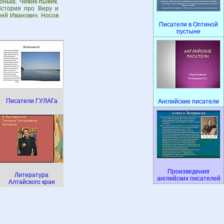
онька. Чижик-пыжик.
История про Веру и
ней Иванович. Носов
Писатели в Оптиной
пустыне
Писатели ГУЛАГа
Английские писатели
Произведения
Литература
английских писателей
Алтайского края