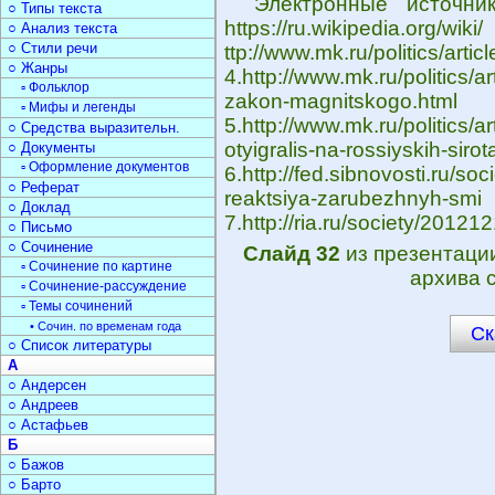
Электронные источники.
○ Типы текста
https://ru.w
○ Анализ текста
○ Стили речи
ttp://www.mk.ru/politics/art
○ Жанры
4.http://www.mk.ru/politics/
▫ Фольклор
zakon-magnitskogo.html
▫ Мифы и легенды
5.http://www.mk.ru/politics/
○ Средства выразительн.
otyigralis-na-rossiyskih-sirot
○ Документы
▫ Оформление документов
6.http://fed.sibnovosti.ru/s
○ Реферат
reaktsiya-zarubezhnyh-smi
○ Доклад
7.http://ria.ru/society/2012
○ Письмо
○ Сочинение
Слайд 32
из презентац
▫ Сочинение по картине
архива 
▫ Сочинение-рассуждение
▫ Темы сочинений
• Сочин. по временам года
Ск
○ Список литературы
А
○ Андерсен
○ Андреев
○ Астафьев
Б
○ Бажов
○ Барто