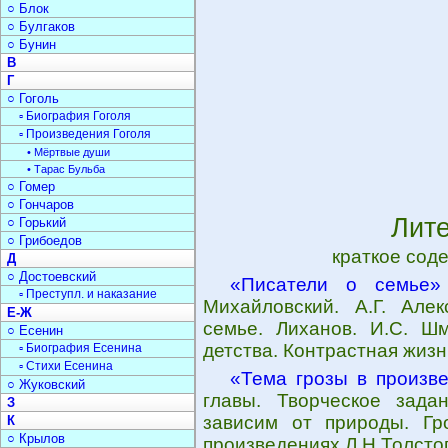
○ Блок
○ Булгаков
○ Бунин
В
Г
○ Гоголь
▫ Биография Гоголя
▫ Произведения Гоголя
• Мёртвые души
• Тарас Бульба
○ Гомер
○ Гончаров
Лит
○ Горький
○ Грибоедов
краткое сод
Д
○ Достоевский
«Писатели о семье»
▫ Преступл. и наказание
Михайловский. А.Г. Алек
Е-Ж
семье. Лиханов. И.С. Шм
○ Есенин
детства. Контрастная жизн
▫ Биография Есенина
▫ Стихи Есенина
«Тема грозы в произв
○ Жуковский
главы. Творческое зад
З
зависим от природы. Гр
К
○ Крылов
произведениях Л.Н.Толсто