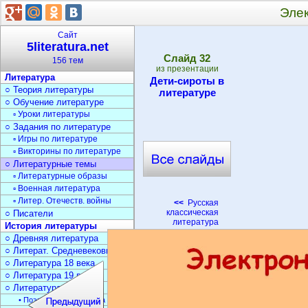
Эле
Сайт
5literatura.net
Cлайд
32
156 тем
из презентации
Литература
Дети-сироты в
○ Теория литературы
литературе
○ Обучение литературе
▫ Уроки литературы
○ Задания по литературе
▫ Игры по литературе
▫ Викторины по литературе
○ Литературные темы
▫ Литературные образы
▫ Военная литература
▫ Литер. Отечеств. войны
<<
Русская
классическая
○ Писатели
литература
История литературы
○ Древняя литература
○ Литерат. Средневековья
○ Литература 18 века
○ Литература 19 века
○ Литература 20 века
• Поэзия Серебрян. века