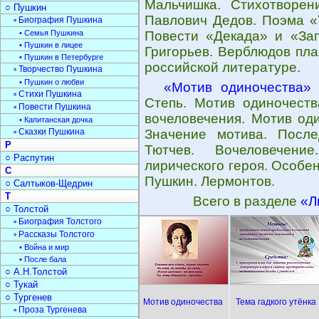
Мальчишка. Стихотворен
○ Пушкин
Павлович Дедов. Поэма «
▫ Биография Пушкина
• Семья Пушкина
Повести «Декада» и «Зап
• Пушкин в лицее
Григорьев. Верблюдов пла
• Пушкин в Петербурге
российской литературе.
▫ Творчество Пушкина
• Пушкин о любви
«Мотив одиночества»
-
▫ Стихи Пушкина
Степь. Мотив одиночеств
▫ Повести Пушкина
вочеловечения. Мотив оди
• Капитанская дочка
▫ Сказки Пушкина
Значение мотива. После
Р
Тютчев. Вочеловечени
○ Распутин
лирического героя. Особе
С
Пушкин. Лермонтов.
○ Салтыков-Щедрин
Т
Всего в разделе
«Л
○ Толстой
▫ Биография Толстого
▫ Рассказы Толстого
• Война и мир
• После бала
○ А.Н.Толстой
○ Тукай
○ Тургенев
Мотив одиночества
Тема гадкого утёнка
▫ Проза Тургенева