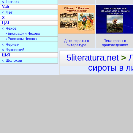
○ Тютчев
У-Ф
○ Фет
Х
Ц-Ч
○ Чехов
▫ Биография Чехова
▫ Рассказы Чехова
Дети-сироты в
Тема грозы в
○ Чёрный
литературе
произведениях
○ Чуковский
5literatura.net
>
Ш-Я
○ Шолохов
сироты в л