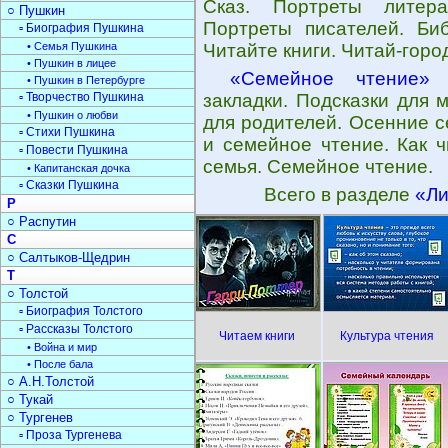
Сказ. Портреты литера
○ Пушкин
Портреты писателей. Биб
▫ Биография Пушкина
• Семья Пушкина
Читайте книги. Читай-горо
• Пушкин в лицее
«Семейное чтение»
-
• Пушкин в Петербурге
▫ Творчество Пушкина
закладки. Подсказки для 
• Пушкин о любви
для родителей. Осенние с
▫ Стихи Пушкина
и семейное чтение. Как 
▫ Повести Пушкина
семья. Семейное чтение.
• Капитанская дочка
▫ Сказки Пушкина
Всего в разделе
«Ли
Р
○ Распутин
С
○ Салтыков-Щедрин
Т
○ Толстой
▫ Биография Толстого
▫ Рассказы Толстого
Читаем книги
Культура чтения
• Война и мир
• После бала
○ А.Н.Толстой
○ Тукай
○ Тургенев
▫ Проза Тургенева