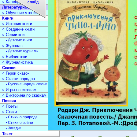
○ Календарь дат
Литературное чтение
○ Обучение чтению
Книги
○ История книги
○ Создание книги
○ Серии книг
▫ Детские книги
○ Журналы
▫ Детские журналы
○ Библиотеки
○ Журналистика
Сказки
○ Герои сказок
○ Сказки народов
▫ Русские народн.сказки
○ Игры по сказкам
○ Викторина по сказкам
Поэзия
○ Поэты
○ Стихи
▫ Стихи о природе
▫ Стихи о войне
▫ Загадки
Текст