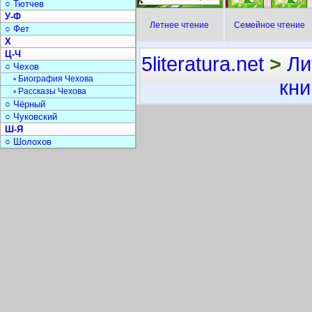
○ Тютчев
У-Ф
Летнее чтение
Семейное чтение
○ Фет
Х
Ц-Ч
5literatura.net
>
Ли
○ Чехов
▫ Биография Чехова
кни
▫ Рассказы Чехова
○ Чёрный
○ Чуковский
Ш-Я
○ Шолохов