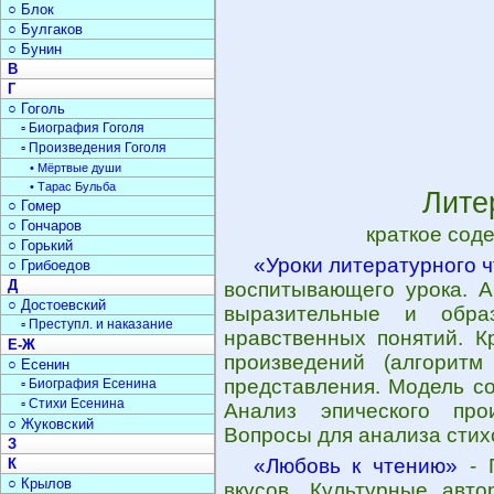
○ Блок
○ Булгаков
○ Бунин
В
Г
○ Гоголь
▫ Биография Гоголя
▫ Произведения Гоголя
• Мёртвые души
• Тарас Бульба
Лите
○ Гомер
○ Гончаров
краткое сод
○ Горький
«Уроки литературного ч
○ Грибоедов
Д
воспитывающего урока. А
○ Достоевский
выразительные и обра
▫ Преступл. и наказание
нравственных понятий. К
Е-Ж
произведений (алгоритм
○ Есенин
представления. Модель со
▫ Биография Есенина
▫ Стихи Есенина
Анализ эпического про
○ Жуковский
Вопросы для анализа стих
З
«Любовь к чтению»
- П
К
○ Крылов
вкусов. Культурные авто