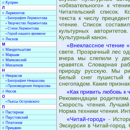
○ Куприн
«обязательного» к чтени
Л
Читательский список. К
○ Лермонтов
текста к числу прецеден
▫ Биография Лермонтова
▫ Творчество Лермонтова
чтение. Список составил
▫ Стихи Лермонтова
культурных авторитетов.
▫ Герой нашего времени
Культурный канон.
○ Лесков
М
«Внеклассное чтение 
○ Мандельштам
свете. Прозрачный лес од
○ Маршак
вчера мы слепили у дв
○ Маяковский
нравятся. Словарная раб
○ Михалков
природу русскую. Мы ри
Н
○ Некрасов
Белый снег пушистый в
▫ Биография Некрасова
снегопадом. Какие призна
▫ Произведения Некрасова
«Как привить любовь к 
○ Носов
О
Рекомендации родителям.
▫ Пьесы Островского
Скорость чтения. Лучший
П
Норма техники чтения. Инт
○ Пастернак
○ Паустовский
«Читай-город»
- Истор
○ Платонов
Экскурсия в Читай-город. 
○ Пришвин