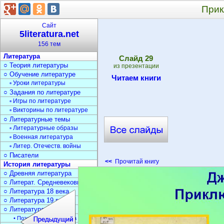
Прик
Сайт
5literatura.net
156 тем
Литература
Cлайд
29
○ Теория литературы
из презентации
○ Обучение литературе
Читаем книги
▫ Уроки литературы
○ Задания по литературе
▫ Игры по литературе
▫ Викторины по литературе
○ Литературные темы
▫ Литературные образы
▫ Военная литература
▫ Литер. Отечеств. войны
○ Писатели
<<
Прочитай книгу
История литературы
○ Древняя литература
○ Литерат. Средневековья
○ Литература 18 века
○ Литература 19 века
○ Литература 20 века
• Поэзия Серебрян. века