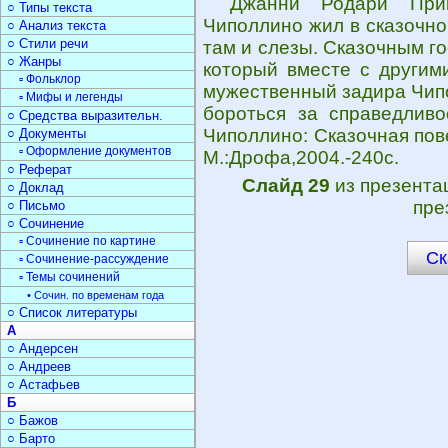
Джанни Родари Прик
○ Типы текста
Чиполлино жил в сказочно
○ Анализ текста
○ Стили речи
там и слезы. Сказочным г
○ Жанры
который вместе с другим
▫ Фольклор
мужественный задира Чип
▫ Мифы и легенды
бороться за справедливо
○ Средства выразительн.
Чиполлино: Сказочная пове
○ Документы
▫ Оформление документов
М.:Дрофа,2004.-240с.
○ Реферат
Слайд 29
из презент
○ Доклад
пре
○ Письмо
○ Сочинение
▫ Сочинение по картине
Ск
▫ Сочинение-рассуждение
▫ Темы сочинений
• Сочин. по временам года
○ Список литературы
А
○ Андерсен
○ Андреев
○ Астафьев
Б
○ Бажов
○ Барто