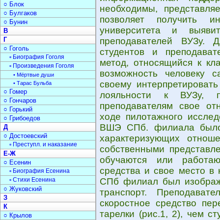
○ Блок
необходимы, представляе
○ Булгаков
позволяет получить ин
○ Бунин
университета и выяви
В
Г
преподавателей ВУЗу. 
○ Гоголь
студентов и преподават
▫ Биография Гоголя
метод, относящийся к кл
▫ Произведения Гоголя
возможность человеку с
• Мёртвые души
своему интерпретировать
• Тарас Бульба
○ Гомер
лояльности к ВУЗу, 
○ Гончаров
преподавателям свое отн
○ Горький
ходе пилотажного исслед
○ Грибоедов
ВШЭ СПб. филиала было
Д
○ Достоевский
характеризующих отноше
▫ Преступл. и наказание
собственными представле
Е-Ж
обучаются или работаю
○ Есенин
средства и свое место в
▫ Биография Есенина
▫ Стихи Есенина
СПб филиал был изображ
○ Жуковский
транспорт. Преподават
З
скоростное средство пер
К
тарелки (рис.1, 2), чем 
○ Крылов