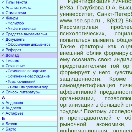
Идентификация личност
○ Типы текста
ВУЗа. Голубкова О.А. Вы
○ Анализ текста
○ Стили речи
университет, Санкт-Петер
○ Жанры
www.hse.spb.ru , 8(812) 5
▫ Фольклор
Рассматривая проб
▫ Мифы и легенды
психологических, соци
○ Средства выразительн.
попытаться выявить общее
○ Документы
▫ Оформление документов
Такие факторы как оце
○ Реферат
внешний облик формируют
○ Доклад
ему осознать свою индив
○ Письмо
представителями той орг
○ Сочинение
▫ Сочинение по картине
формирует у него чувств
▫ Сочинение-рассуждение
защищенности. Кроме
▫ Темы сочинений
самоидентификация личн
• Сочин. по временам года
аффективной преданност
○ Список литературы
А
организации, позволя
○ Андерсен
организации в большей ст
○ Андреев
трудом.* Поэтому исследо
○ Астафьев
и преподавателей с об
Б
рыночной экономики
○ Бажов
○ Барто
информационная поддер