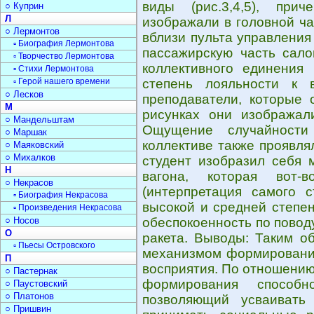
виды (рис.3,4,5), при
○ Куприн
Л
изображали в головной ча
○ Лермонтов
вблизи пульта управления
▫ Биография Лермонтова
пассажирскую часть салон
▫ Творчество Лермонтова
коллективного единения
▫ Стихи Лермонтова
▫ Герой нашего времени
степень лояльности к 
○ Лесков
преподаватели, которые 
М
рисунках они изображали
○ Мандельштам
Ощущение случайности
○ Маршак
коллективе также проявлял
○ Маяковский
○ Михалков
студент изобразил себя 
Н
вагона, которая вот-
○ Некрасов
(интерпретация самого с
▫ Биография Некрасова
высокой и средней степе
▫ Произведения Некрасова
○ Носов
обеспокоенность по повод
О
ракета. Выводы: Таким о
▫ Пьесы Островского
механизмом формирования
П
восприятия. По отношению
○ Пастернак
формирования способн
○ Паустовский
○ Платонов
позволяющий усваивать
○ Пришвин