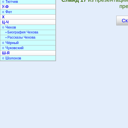
○ Тютчев
пре
У-Ф
○ Фет
Х
Ск
Ц-Ч
○ Чехов
▫ Биография Чехова
▫ Рассказы Чехова
○ Чёрный
○ Чуковский
Ш-Я
○ Шолохов