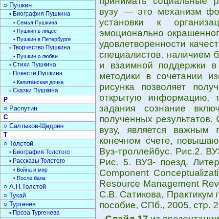
принимать социальные 
○ Пушкин
вузу — это механизм фо
▫ Биография Пушкина
установки к организа
• Семья Пушкина
• Пушкин в лицее
эмоционально окрашенног
• Пушкин в Петербурге
удовлетворенности качес
▫ Творчество Пушкина
специалистов, наличием б
• Пушкин о любви
и взаимной поддержки в 
▫ Стихи Пушкина
▫ Повести Пушкина
методики в сочетании и
• Капитанская дочка
рисунка позволяет полу
▫ Сказки Пушкина
открытую информацию, т
Р
задания сознание вклю
○ Распутин
С
полученных результатов. 
○ Салтыков-Щедрин
вузу, является важным п
Т
конечном счете, повышаю
○ Толстой
Вуз-троллейбус. Рис.2. В
▫ Биография Толстого
Рис. 5. ВУЗ- поезд. Литер
▫ Рассказы Толстого
• Война и мир
Component Conceptualizat
• После бала
Resource Management Review
○ А.Н.Толстой
С.В. Сатикова, Практикум
○ Тукай
пособие, СПб., 2005, стр. 2
○ Тургенев
▫ Проза Тургенева
Слайд 17
из презентаци