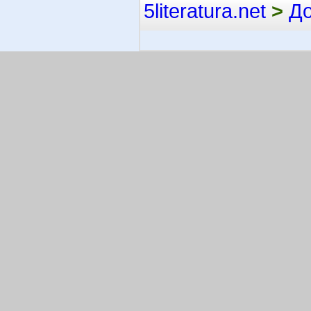
5literatura.net
>
Д