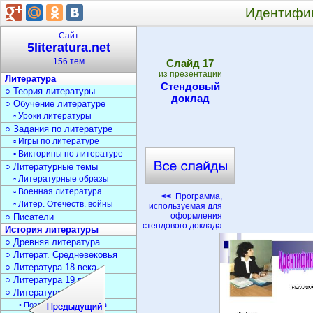
Идентифик
Сайт
5literatura.net
156 тем
Cлайд
17
из презентации
Литература
Стендовый
○ Теория литературы
доклад
○ Обучение литературе
▫ Уроки литературы
○ Задания по литературе
▫ Игры по литературе
▫ Викторины по литературе
○ Литературные темы
▫ Литературные образы
▫ Военная литература
<<
Программа,
▫ Литер. Отечеств. войны
используемая для
оформления
○ Писатели
стендового доклада
История литературы
○ Древняя литература
○ Литерат. Средневековья
○ Литература 18 века
○ Литература 19 века
○ Литература 20 века
• Поэзия Серебрян. века