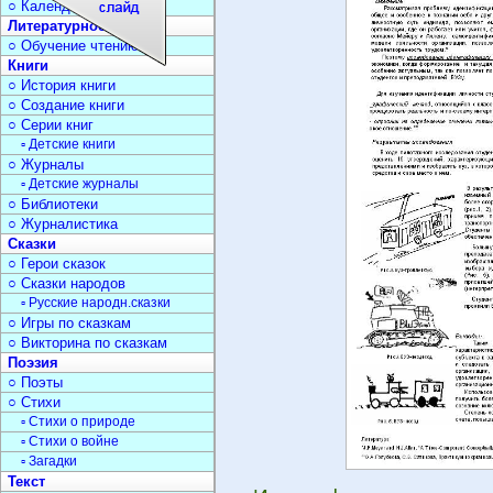
○ Календарь дат
Литературное чтение
○ Обучение чтению
Книги
○ История книги
○ Создание книги
○ Серии книг
▫ Детские книги
○ Журналы
▫ Детские журналы
○ Библиотеки
○ Журналистика
Сказки
○ Герои сказок
○ Сказки народов
▫ Русские народн.сказки
○ Игры по сказкам
○ Викторина по сказкам
Поэзия
○ Поэты
○ Стихи
▫ Стихи о природе
▫ Стихи о войне
▫ Загадки
Текст