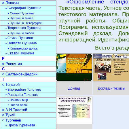
«Оформление стендо
○ Пушкин
Текстовая часть. Устное 
▫ Биография Пушкина
текстового материала. П
• Семья Пушкина
• Пушкин в лицее
научной работы. Общие
• Пушкин в Петербурге
Программа используемая
▫ Творчество Пушкина
Стендовый доклад. Доп
• Пушкин о любви
▫ Стихи Пушкина
информацией. Идентифика
▫ Повести Пушкина
Всего в раз
• Капитанская дочка
▫ Сказки Пушкина
Р
○ Распутин
С
○ Салтыков-Щедрин
Т
○ Толстой
Доклад
Доклад и тезисы
▫ Биография Толстого
▫ Рассказы Толстого
• Война и мир
• После бала
○ А.Н.Толстой
○ Тукай
○ Тургенев
▫ Проза Тургенева