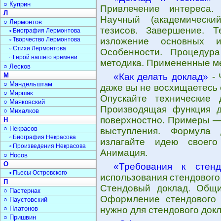
○ Куприн
Привлечение интереса.
Л
Научный (академически
○ Лермонтов
тезисов. Завершение. Т
▫ Биография Лермонтова
▫ Творчество Лермонтова
изложение основных и
▫ Стихи Лермонтова
Особенности. Процедура
▫ Герой нашего времени
методика. Примененные м
○ Лесков
М
«Как делать доклад»
- 
○ Мандельштам
даже вы не восхищаетесь с
○ Маршак
Опускайте технические 
○ Маяковский
Производящая функция 
○ Михалков
поверхностно. Примеры —
Н
○ Некрасов
выступления. Формула 
▫ Биография Некрасова
излагайте идею своего
▫ Произведения Некрасова
Анимация.
○ Носов
О
«Требования к стенд
▫ Пьесы Островского
использования стендового
П
Стендовый доклад. Общи
○ Пастернак
Оформление стендового 
○ Паустовский
○ Платонов
нужно для стендового док
○ Пришвин