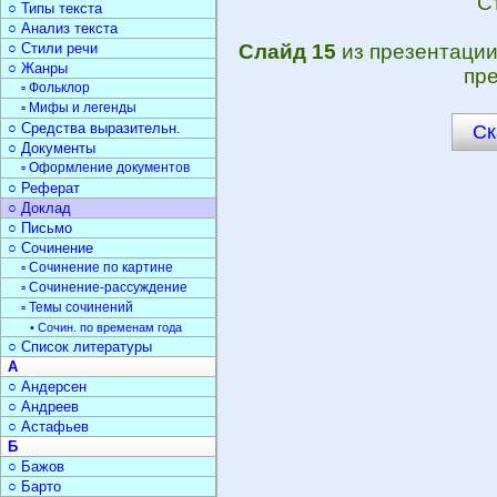
С
○ Типы текста
○ Анализ текста
○ Стили речи
Слайд 15
из презентаци
○ Жанры
пре
▫ Фольклор
▫ Мифы и легенды
○ Средства выразительн.
Ск
○ Документы
▫ Оформление документов
○ Реферат
○ Доклад
○ Письмо
○ Сочинение
▫ Сочинение по картине
▫ Сочинение-рассуждение
▫ Темы сочинений
• Сочин. по временам года
○ Список литературы
А
○ Андерсен
○ Андреев
○ Астафьев
Б
○ Бажов
○ Барто