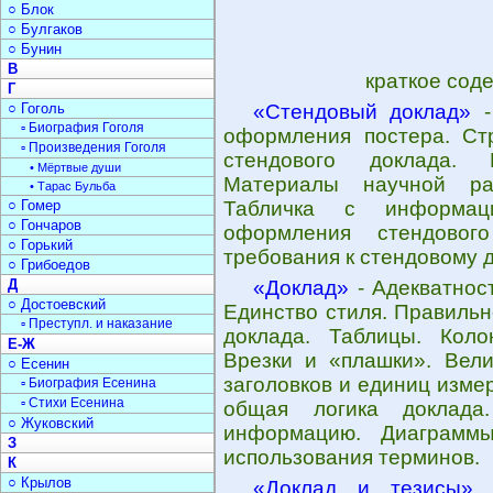
○ Блок
○ Булгаков
○ Бунин
В
краткое сод
Г
○ Гоголь
«Стендовый доклад»
-
▫ Биография Гоголя
оформления постера. Стр
▫ Произведения Гоголя
стендового доклада. 
• Мёртвые души
Материалы научной ра
• Тарас Бульба
○ Гомер
Табличка с информац
○ Гончаров
оформления стендовог
○ Горький
требования к стендовому 
○ Грибоедов
Д
«Доклад»
- Адекватнос
○ Достоевский
Единство стиля. Правильн
▫ Преступл. и наказание
доклада. Таблицы. Коло
Е-Ж
Врезки и «плашки». Вел
○ Есенин
заголовков и единиц изме
▫ Биография Есенина
▫ Стихи Есенина
общая логика доклада
○ Жуковский
информацию. Диаграммы
З
использования терминов.
К
○ Крылов
«Доклад и тезисы»
-