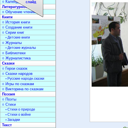
○ Календарь дат
Литературное чтение
○ Обучение чтению
Книги
○ История книги
○ Создание книги
○ Серии книг
▫ Детские книги
○ Журналы
▫ Детские журналы
○ Библиотеки
○ Журналистика
Сказки
○ Герои сказок
○ Сказки народов
▫ Русские народн.сказки
○ Игры по сказкам
○ Викторина по сказкам
Поэзия
○ Поэты
○ Стихи
▫ Стихи о природе
▫ Стихи о войне
▫ Загадки
Текст