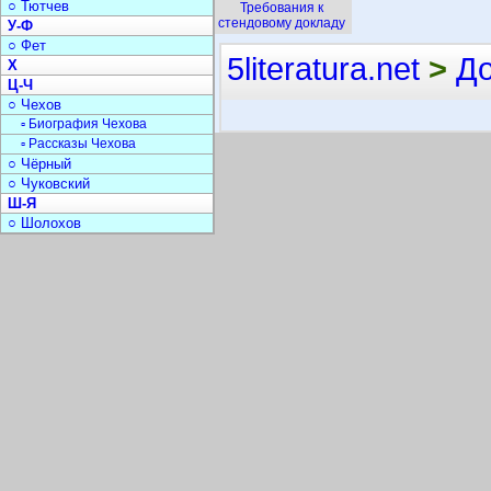
○ Тютчев
Требования к
стендовому докладу
У-Ф
○ Фет
5literatura.net
>
Д
Х
Ц-Ч
○ Чехов
▫ Биография Чехова
▫ Рассказы Чехова
○ Чёрный
○ Чуковский
Ш-Я
○ Шолохов