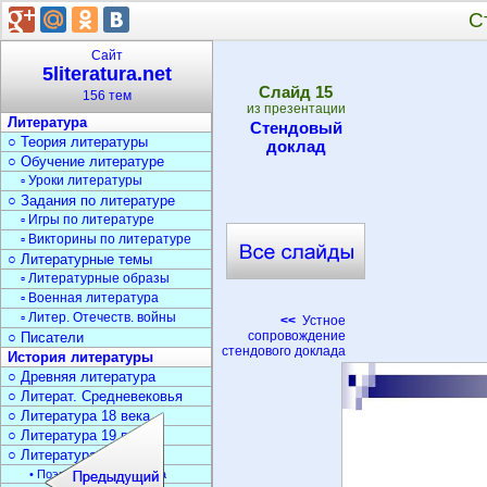
С
Сайт
5literatura.net
Cлайд
15
156 тем
из презентации
Литература
Стендовый
○ Теория литературы
доклад
○ Обучение литературе
▫ Уроки литературы
○ Задания по литературе
▫ Игры по литературе
▫ Викторины по литературе
○ Литературные темы
▫ Литературные образы
▫ Военная литература
▫ Литер. Отечеств. войны
<<
Устное
сопровождение
○ Писатели
стендового доклада
История литературы
○ Древняя литература
○ Литерат. Средневековья
○ Литература 18 века
○ Литература 19 века
○ Литература 20 века
• Поэзия Серебрян. века