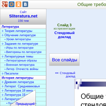
Общие требо
Сайт
5literatura.net
156 тем
Cлайд
3
Литература
из презентации
○ Теория литературы
Стендовый
○ Обучение литературе
доклад
▫ Уроки литературы
○ Задания по литературе
▫ Игры по литературе
▫ Викторины по литературе
○ Литературные темы
▫ Литературные образы
▫ Военная литература
▫ Литер. Отечеств. войны
<<
Стендовый
○ Писатели
доклад
История литературы
○ Древняя литература
○ Литерат. Средневековья
○ Литература 18 века
○ Литература 19 века
○ Литература 20 века
• Поэзия Серебрян. века