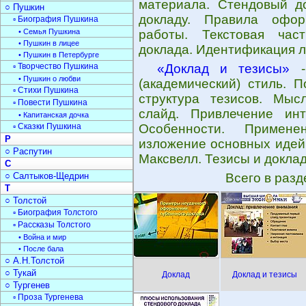
материала. Стендовый д
○ Пушкин
докладу. Правила офор
▫ Биография Пушкина
• Семья Пушкина
работы. Текстовая час
• Пушкин в лицее
доклада. Идентификация л
• Пушкин в Петербурге
▫ Творчество Пушкина
«Доклад и тезисы»
- 
• Пушкин о любви
(академический) стиль. 
▫ Стихи Пушкина
структура тезисов. Мыс
▫ Повести Пушкина
слайд. Привлечение инт
• Капитанская дочка
▫ Сказки Пушкина
Особенности. Примене
Р
изложение основных идей.
○ Распутин
Максвелл. Тезисы и доклад
С
○ Салтыков-Щедрин
Всего в раз
Т
○ Толстой
▫ Биография Толстого
▫ Рассказы Толстого
• Война и мир
• После бала
○ А.Н.Толстой
○ Тукай
Доклад
Доклад и тезисы
○ Тургенев
▫ Проза Тургенева