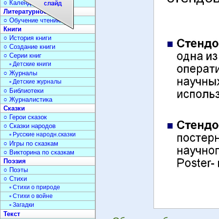
○ Календарь дат
Литературное чтение
○ Обучение чтению
Книги
○ История книги
○ Создание книги
○ Серии книг
▫ Детские книги
○ Журналы
▫ Детские журналы
○ Библиотеки
○ Журналистика
Сказки
○ Герои сказок
○ Сказки народов
▫ Русские народн.сказки
○ Игры по сказкам
○ Викторина по сказкам
Поэзия
○ Поэты
○ Стихи
▫ Стихи о природе
▫ Стихи о войне
▫ Загадки
Текст