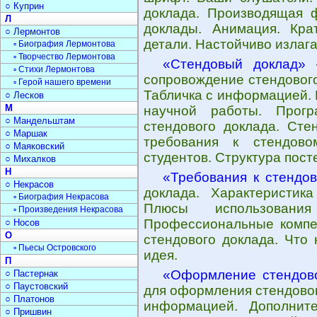
○ Куприн
доклада. Производящая 
Л
доклады. Анимация. Кра
○ Лермонтов
детали. Настойчиво излаг
▫ Биография Лермонтова
▫ Творчество Лермонтова
«Стендовый доклад»
-
▫ Стихи Лермонтова
сопровождение стендовог
▫ Герой нашего времени
Табличка с информацией.
○ Лесков
М
научной работы. Прогр
○ Мандельштам
стендового доклада. Сте
○ Маршак
требования к стендово
○ Маяковский
студентов. Структура пост
○ Михалков
Н
«Требования к стендо
○ Некрасов
доклада. Характеристик
▫ Биография Некрасова
Плюсы использования
▫ Произведения Некрасова
Профессиональные компет
○ Носов
О
стендового доклада. Что
▫ Пьесы Островского
идея.
П
«Оформление стендово
○ Пастернак
○ Паустовский
для оформления стендовог
○ Платонов
информацией. Дополнит
○ Пришвин