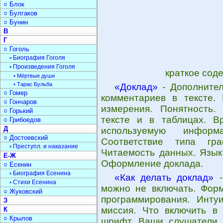
○ Блок
○ Булгаков
○ Бунин
В
Г
○ Гоголь
▫ Биография Гоголя
▫ Произведения Гоголя
краткое сод
• Мёртвые души
• Тарас Бульба
«Доклад»
- Дополнител
○ Гомер
комментариев в тексте.
○ Гончаров
измерения. Понятность.
○ Горький
тексте и в таблицах. В
○ Грибоедов
Д
используемую инфор
○ Достоевский
Соответствие типа гр
▫ Преступл. и наказание
Читаемость данных. Язык
Е-Ж
Оформление доклада.
○ Есенин
▫ Биография Есенина
«Как делать доклад»
-
▫ Стихи Есенина
можно не включать. Форм
○ Жуковский
программирования. Инту
З
миссия. Что включить в 
К
○ Крылов
шрифт. Ваши слушатели.