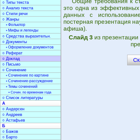
Общие требования к с
○ Типы текста
это одна из эффективных
○ Анализ текста
○ Стили речи
данных с использовани
○ Жанры
постерная презентация нау
▫ Фольклор
афиша).
▫ Мифы и легенды
○ Средства выразительн.
Слайд 3
из презентации
○ Документы
пре
▫ Оформление документов
○ Реферат
○ Доклад
Ск
○ Письмо
○ Сочинение
▫ Сочинение по картине
▫ Сочинение-рассуждение
▫ Темы сочинений
• Сочин. по временам года
○ Список литературы
А
○ Андерсен
○ Андреев
○ Астафьев
Б
○ Бажов
○ Барто