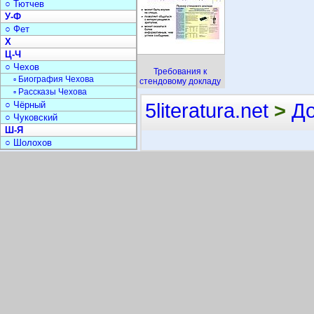
○ Тютчев
У-Ф
○ Фет
Х
Ц-Ч
○ Чехов
Требования к
▫ Биография Чехова
стендовому докладу
▫ Рассказы Чехова
5literatura.net
>
Д
○ Чёрный
○ Чуковский
Ш-Я
○ Шолохов