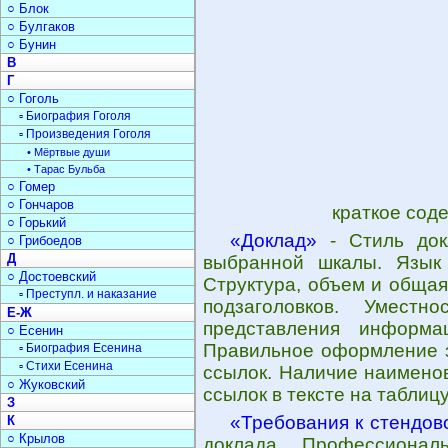
○ Блок
○ Булгаков
○ Бунин
В
Г
○ Гоголь
▫ Биография Гоголя
▫ Произведения Гоголя
• Мёртвые души
• Тарас Бульба
○ Гомер
○ Гончаров
краткое сод
○ Горький
«Доклад»
- Стиль докл
○ Грибоедов
Д
выбранной шкалы. Язык 
○ Достоевский
Структура, объем и общая
▫ Преступл. и наказание
подзаголовков. Уместн
Е-Ж
представления информа
○ Есенин
Правильное оформление з
▫ Биография Есенина
▫ Стихи Есенина
ссылок. Наличие наимено
○ Жуковский
ссылок в тексте на таблицу
З
«Требования к стендов
К
○ Крылов
доклада. Профессионал