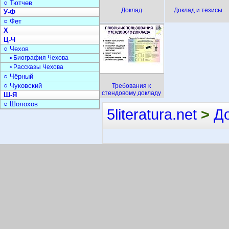
○ Тютчев
Доклад
Доклад и тезисы
У-Ф
○ Фет
Х
Ц-Ч
○ Чехов
▫ Биография Чехова
▫ Рассказы Чехова
○ Чёрный
○ Чуковский
Требования к
стендовому докладу
Ш-Я
○ Шолохов
5literatura.net
>
Д