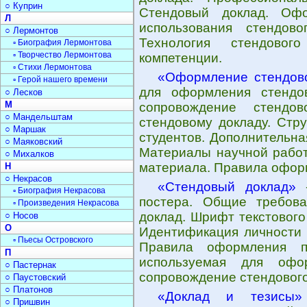
○ Куприн
Стендовый доклад. Офо
Л
использования стендово
○ Лермонтов
Технология стендово
▫ Биография Лермонтова
▫ Творчество Лермонтова
компетенции.
▫ Стихи Лермонтова
«Оформление стендово
▫ Герой нашего времени
для оформления стендов
○ Лесков
М
сопровождение стендо
○ Мандельштам
стендовому докладу. Стр
○ Маршак
студентов. Дополнительн
○ Маяковский
Материалы научной работ
○ Михалков
материала. Правила офор
Н
○ Некрасов
«Стендовый доклад»
-
▫ Биография Некрасова
постера. Общие требова
▫ Произведения Некрасова
доклад. Шрифт текстовог
○ Носов
О
Идентификация личности 
▫ Пьесы Островского
Правила оформления по
П
используемая для офор
○ Пастернак
сопровождение стендового
○ Паустовский
○ Платонов
«Доклад и тезисы»
○ Пришвин