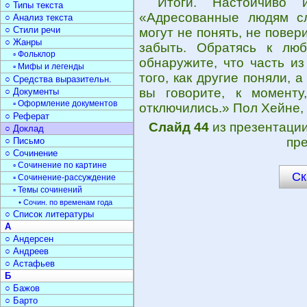
Итоги. Настойчиво 
○ Типы текста
«Адресованные людям с
○ Анализ текста
○ Стили речи
могут не понять, не повер
○ Жанры
забыть. Обратясь к лю
▫ Фольклор
обнаружите, что часть из
▫ Мифы и легенды
того, как другие поняли, 
○ Средства выразительн.
вы говорите, к моменту
○ Документы
▫ Оформление документов
отключились.» Пол Хейне,
○ Реферат
Слайд 44
из презентаци
○ Доклад
пре
○ Письмо
○ Сочинение
▫ Сочинение по картине
Ск
▫ Сочинение-рассуждение
▫ Темы сочинений
• Сочин. по временам года
○ Список литературы
А
○ Андерсен
○ Андреев
○ Астафьев
Б
○ Бажов
○ Барто