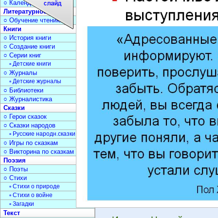
○ Календарь дат
Литературное чтение
○ Обучение чтению
Книги
○ История книги
○ Создание книги
○ Серии книг
▫ Детские книги
○ Журналы
▫ Детские журналы
○ Библиотеки
○ Журналистика
Сказки
○ Герои сказок
○ Сказки народов
▫ Русские народн.сказки
○ Игры по сказкам
○ Викторина по сказкам
Поэзия
○ Поэты
○ Стихи
▫ Стихи о природе
▫ Стихи о войне
▫ Загадки
Текст