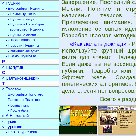
Завершение. Последний с
○ Пушкин
Мысли. Понятие и стру
▫ Биография Пушкина
• Семья Пушкина
написания тезисов. О
• Пушкин в лицее
Привлечение внимания.
• Пушкин в Петербурге
изложение основных идей
▫ Творчество Пушкина
Разрабатываемая методик
• Пушкин о любви
▫ Стихи Пушкина
«Как делать доклад»
- Р
▫ Повести Пушкина
Используйте крупный шр
• Капитанская дочка
▫ Сказки Пушкина
книга для чтения. Надеж
Р
Если даже вы не восхища
○ Распутин
публики. Подробно или 
С
Эффект желе. Создав
○ Салтыков-Щедрин
генетических алгоритмов.
Т
○ Толстой
делать, если нет вопросов.
▫ Биография Толстого
Всего в раз
▫ Рассказы Толстого
• Война и мир
• После бала
○ А.Н.Толстой
○ Тукай
○ Тургенев
▫ Проза Тургенева