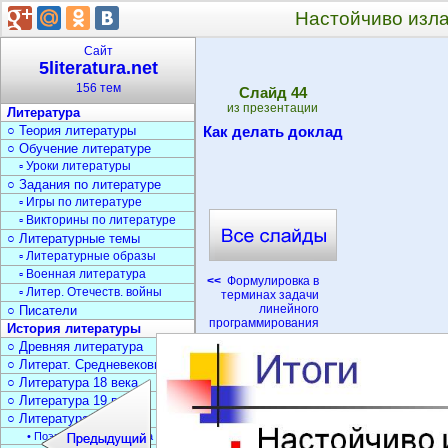
Настойчиво изла
Сайт
5literatura.net
156 тем
Cлайд
44
из презентации
Литература
○ Теория литературы
Как делать доклад
○ Обучение литературе
▫ Уроки литературы
○ Задания по литературе
▫ Игры по литературе
▫ Викторины по литературе
○ Литературные темы
▫ Литературные образы
▫ Военная литература
<<
Формулировка в
▫ Литер. Отечеств. войны
терминах задачи
линейного
○ Писатели
программирования
История литературы
○ Древняя литература
○ Литерат. Средневековья
○ Литература 18 века
○ Литература 19 века
○ Литература 20 века
• Поэзия Серебрян. века