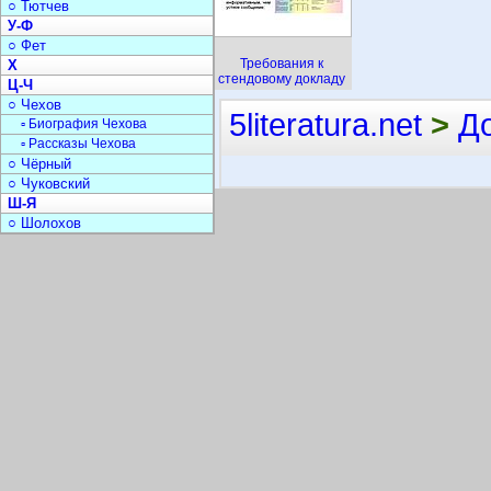
○ Тютчев
У-Ф
○ Фет
Требования к
Х
стендовому докладу
Ц-Ч
○ Чехов
5literatura.net
>
Д
▫ Биография Чехова
▫ Рассказы Чехова
○ Чёрный
○ Чуковский
Ш-Я
○ Шолохов