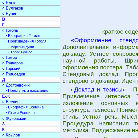
○ Блок
○ Булгаков
○ Бунин
В
Г
○ Гоголь
краткое сод
▫ Биография Гоголя
«Оформление стендо
▫ Произведения Гоголя
Дополнительная информ
• Мёртвые души
• Тарас Бульба
докладу. Устное сопрово
○ Гомер
научной работы. Шри
○ Гончаров
оформления постера. Табл
○ Горький
Стендовый доклад. Про
○ Грибоедов
Д
стендового доклада. Иден
○ Достоевский
«Доклад и тезисы»
- П
▫ Преступл. и наказание
Привлечение интереса. 
Е-Ж
○ Есенин
изложение основных и
▫ Биография Есенина
структура тезисов. Приме
▫ Стихи Есенина
стиль. Устная речь. Мысл
○ Жуковский
Процедура написания т
З
методика. Поддержание ин
К
○ Крылов