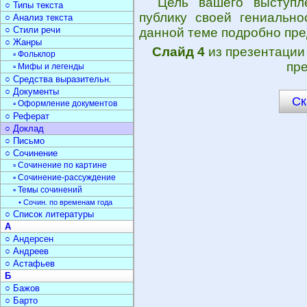
Цель вашего выступ
○ Типы текста
публику своей гениально
○ Анализ текста
○ Стили речи
данной теме подробно пре
○ Жанры
Слайд 4
из презентаци
▫ Фольклор
пре
▫ Мифы и легенды
○ Средства выразительн.
○ Документы
Ск
▫ Оформление документов
○ Реферат
○ Доклад
○ Письмо
○ Сочинение
▫ Сочинение по картине
▫ Сочинение-рассуждение
▫ Темы сочинений
• Сочин. по временам года
○ Список литературы
А
○ Андерсен
○ Андреев
○ Астафьев
Б
○ Бажов
○ Барто