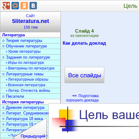
Цель
Сайт
5literatura.net
156 тем
Cлайд
4
Литература
из презентации
○ Теория литературы
Как делать доклад
○ Обучение литературе
▫ Уроки литературы
○ Задания по литературе
▫ Игры по литературе
▫ Викторины по литературе
○ Литературные темы
▫ Литературные образы
▫ Военная литература
▫ Литер. Отечеств. войны
<<
Подготовка
○ Писатели
хорошего доклада
История литературы
○ Древняя литература
○ Литерат. Средневековья
○ Литература 18 века
○ Литература 19 века
○ Литература 20 века
• Поэзия Серебрян. века