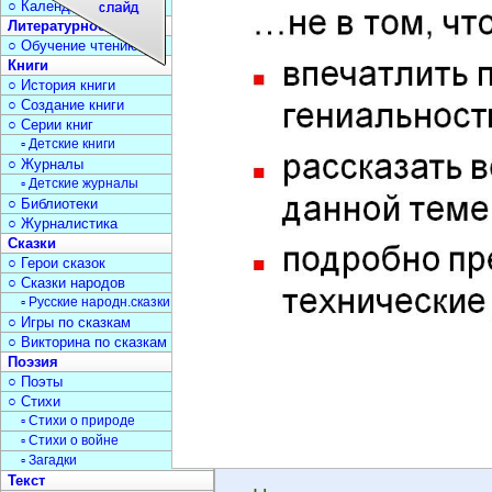
○ Календарь дат
Литературное чтение
○ Обучение чтению
Книги
○ История книги
○ Создание книги
○ Серии книг
▫ Детские книги
○ Журналы
▫ Детские журналы
○ Библиотеки
○ Журналистика
Сказки
○ Герои сказок
○ Сказки народов
▫ Русские народн.сказки
○ Игры по сказкам
○ Викторина по сказкам
Поэзия
○ Поэты
○ Стихи
▫ Стихи о природе
▫ Стихи о войне
▫ Загадки
Текст