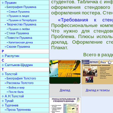
студентов. Табличка с ин
○ Пушкин
оформления стендового 
▫ Биография Пушкина
• Семья Пушкина
оформления постера. Сте
• Пушкин в лицее
«Требования к стен
• Пушкин в Петербурге
▫ Творчество Пушкина
Профессиональные компет
• Пушкин о любви
Что нужно для стендово
▫ Стихи Пушкина
Проблема. Плюсы использ
▫ Повести Пушкина
доклад. Оформление сте
• Капитанская дочка
▫ Сказки Пушкина
Плакат.
Р
Всего в раз
○ Распутин
С
○ Салтыков-Щедрин
Т
○ Толстой
▫ Биография Толстого
▫ Рассказы Толстого
• Война и мир
Доклад
Доклад и тезисы
• После бала
○ А.Н.Толстой
○ Тукай
○ Тургенев
▫ Проза Тургенева