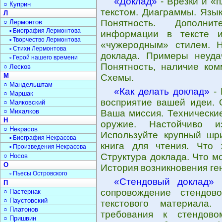
«Доклад»
- Врезки и «
○ Куприн
текстом. Диаграммы. Язы
Л
Понятность. Дополнит
○ Лермонтов
▫ Биография Лермонтова
информации в тексте и
▫ Творчество Лермонтова
«чужеродным» стилем. 
▫ Стихи Лермонтова
доклада. Примеры неуда
▫ Герой нашего времени
Понятность, наличие ком
○ Лесков
М
Схемы.
○ Мандельштам
«Как делать доклад»
- 
○ Маршак
восприятие вашей идеи. 
○ Маяковский
○ Михалков
Ваша миссия. Технически
Н
оружие. Настойчиво и
○ Некрасов
Используйте крупный ш
▫ Биография Некрасова
книга для чтения. Что 
▫ Произведения Некрасова
Структура доклада. Что м
○ Носов
О
История возникновения ге
▫ Пьесы Островского
«Стендовый доклад»
-
П
сопровождение стендов
○ Пастернак
○ Паустовский
текстового материала.
○ Платонов
требования к стендово
○ Пришвин