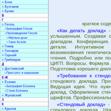
○ Блок
○ Булгаков
○ Бунин
В
Г
краткое сод
○ Гоголь
▫ Биография Гоголя
«Как делать доклад»
-
▫ Произведения Гоголя
услышанным. Создавая с
• Мёртвые души
докладом. Конференция.
• Тарас Бульба
○ Гомер
детали. Интуитивное
○ Гончаров
возникновения генетичес
○ Горький
чтения. Подробно или по
○ Грибоедов
ЦИГП. Вопросы. Формула 
Д
Подготовка хорошего докл
○ Достоевский
▫ Преступл. и наказание
«Требования к стендо
Е-Ж
стендового доклада. Про
○ Есенин
Ведущая идея. Что нужн
▫ Биография Есенина
▫ Стихи Есенина
доклад. Оформление стен
○ Жуковский
шрифтов. Профессиональн
З
«Стендовый доклад»
- 
К
○ Крылов
стендового доклада. Шр