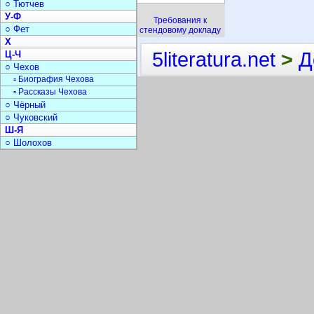
○ Тютчев
У-Ф
Требования к
○ Фет
стендовому докладу
Х
5literatura.net
>
Д
Ц-Ч
○ Чехов
▫ Биография Чехова
▫ Рассказы Чехова
○ Чёрный
○ Чуковский
Ш-Я
○ Шолохов