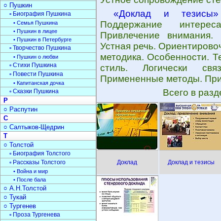
○ Пушкин
«Доклад и тезисы»
▫ Биография Пушкина
Поддержание интерес
• Семья Пушкина
• Пушкин в лицее
Привлечение внимания. 
• Пушкин в Петербурге
Устная речь. Ориентирово
▫ Творчество Пушкина
методика. Особенности. Т
• Пушкин о любви
▫ Стихи Пушкина
стиль. Логически св
▫ Повести Пушкина
Примененные методы. При
• Капитанская дочка
Всего в раз
▫ Сказки Пушкина
Р
○ Распутин
С
○ Салтыков-Щедрин
Т
○ Толстой
▫ Биография Толстого
▫ Рассказы Толстого
Доклад
Доклад и тезисы
• Война и мир
• После бала
○ А.Н.Толстой
○ Тукай
○ Тургенев
▫ Проза Тургенева