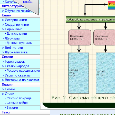
○ Календарь дат
Литературное чтение
○ Обучение чтению
Книги
○ История книги
○ Создание книги
○ Серии книг
▫ Детские книги
○ Журналы
▫ Детские журналы
○ Библиотеки
○ Журналистика
Сказки
○ Герои сказок
○ Сказки народов
▫ Русские народн.сказки
○ Игры по сказкам
○ Викторина по сказкам
Поэзия
○ Поэты
○ Стихи
▫ Стихи о природе
▫ Стихи о войне
▫ Загадки
Текст