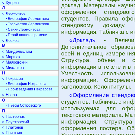
○ Куприн
доклад. Материалы научн
Л
оформления стендовог
○ Лермонтов
студентов. Правила офо
▫ Биография Лермонтова
▫ Творчество Лермонтова
стендовому докладу. 
▫ Стихи Лермонтова
информация. Табличка с 
▫ Герой нашего времени
«Доклад»
- Величин
○ Лесков
М
Дополнительное образов
○ Мандельштам
осей и единиц измерения
○ Маршак
Структура, объем и о
○ Маяковский
информации в тексте и в 
○ Михалков
Уместность использова
Н
○ Некрасов
информации. Оформлен
▫ Биография Некрасова
заголовков. Колонтитулы.
▫ Произведения Некрасова
«Оформление стендово
○ Носов
О
студентов. Табличка с ин
▫ Пьесы Островского
используемая для офо
П
текстового материала. Ма
○ Пастернак
информация. Структура
○ Паустовский
○ Платонов
оформления постера. Об
○ Пришвин
Устное сопровождение сте