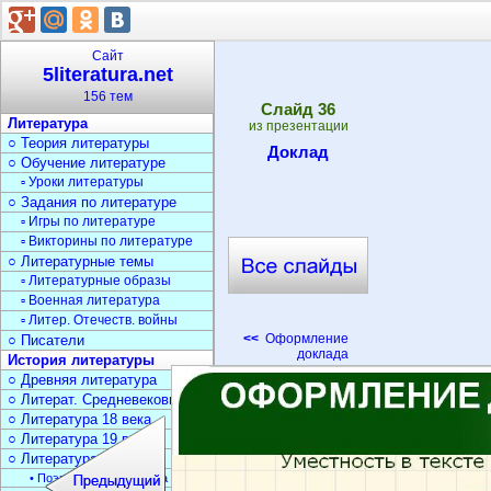
Сайт
5literatura.net
156 тем
Cлайд
36
Литература
из презентации
○ Теория литературы
Доклад
○ Обучение литературе
▫ Уроки литературы
○ Задания по литературе
▫ Игры по литературе
▫ Викторины по литературе
○ Литературные темы
▫ Литературные образы
▫ Военная литература
▫ Литер. Отечеств. войны
<<
Оформление
○ Писатели
доклада
История литературы
○ Древняя литература
○ Литерат. Средневековья
○ Литература 18 века
○ Литература 19 века
○ Литература 20 века
• Поэзия Серебрян. века