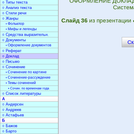
ОФОРМЛЕНИЕ ДОКЛАДА. 
○ Типы текста
Систем
○ Анализ текста
○ Стили речи
○ Жанры
Слайд 36
из презентации
▫ Фольклор
▫ Мифы и легенды
○ Средства выразительн.
○ Документы
Ск
▫ Оформление документов
○ Реферат
○ Доклад
○ Письмо
○ Сочинение
▫ Сочинение по картине
▫ Сочинение-рассуждение
▫ Темы сочинений
• Сочин. по временам года
○ Список литературы
А
○ Андерсен
○ Андреев
○ Астафьев
Б
○ Бажов
○ Барто