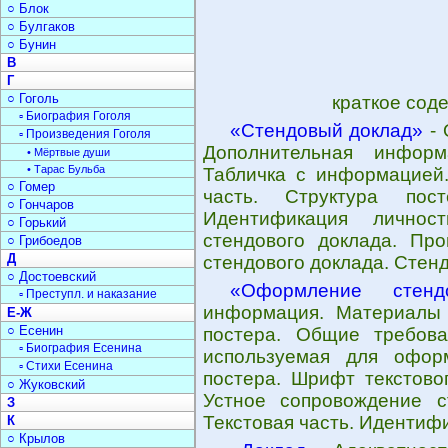
○ Блок
○ Булгаков
○ Бунин
В
Г
○ Гоголь
краткое сод
▫ Биография Гоголя
«Стендовый доклад»
- 
▫ Произведения Гоголя
Дополнительная информ
• Мёртвые души
• Тарас Бульба
Табличка с информацией.
○ Гомер
часть. Структура пос
○ Гончаров
Идентификация личност
○ Горький
стендового доклада. Пр
○ Грибоедов
Д
стендового доклада. Стен
○ Достоевский
«Оформление стенд
▫ Преступл. и наказание
информация. Материалы
Е-Ж
○ Есенин
постера. Общие требова
▫ Биография Есенина
используемая для оформ
▫ Стихи Есенина
постера. Шрифт текстово
○ Жуковский
Устное сопровождение с
З
Текстовая часть. Идентиф
К
○ Крылов