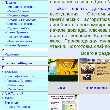
написания тезисов. Джон 
○ Пушкин
▫ Биография Пушкина
«Как делать доклад
• Семья Пушкина
выступления. Системн
• Пушкин в лицее
генетических алгоритм
• Пушкин в Петербурге
▫ Творчество Пушкина
линейного программиро
• Пушкин о любви
начале доклада. Ключевые
▫ Стихи Пушкина
если нет вопросов. Кратк
▫ Повести Пушкина
желе. Производящая фун
• Капитанская дочка
▫ Сказки Пушкина
чтения. Подготовка слайдо
Р
Всего в раз
○ Распутин
С
○ Салтыков-Щедрин
Т
○ Толстой
▫ Биография Толстого
▫ Рассказы Толстого
• Война и мир
Доклад
Доклад и тезисы
• После бала
○ А.Н.Толстой
○ Тукай
○ Тургенев
▫ Проза Тургенева