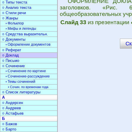
ОФОРМЛЕНИЕ ДОКЛАДА
○ Типы текста
заголовков. «Рис.
○ Анализ текста
○ Стили речи
общеобразовательных учр
○ Жанры
Слайд 33
из презентации
▫ Фольклор
▫ Мифы и легенды
○ Средства выразительн.
○ Документы
Ск
▫ Оформление документов
○ Реферат
○ Доклад
○ Письмо
○ Сочинение
▫ Сочинение по картине
▫ Сочинение-рассуждение
▫ Темы сочинений
• Сочин. по временам года
○ Список литературы
А
○ Андерсен
○ Андреев
○ Астафьев
Б
○ Бажов
○ Барто