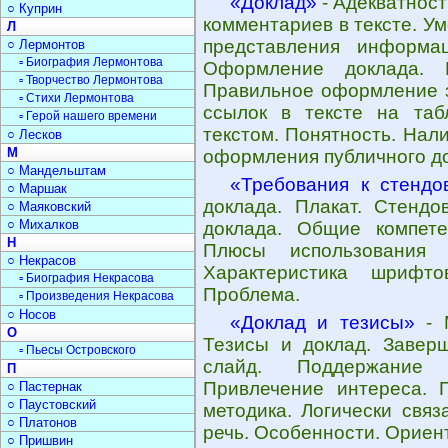
«Доклад»
- Адекватност
○ Куприн
комментариев в тексте. У
Л
представления информа
○ Лермонтов
▫ Биография Лермонтова
Оформление доклада. Е
▫ Творчество Лермонтова
Правильное оформление з
▫ Стихи Лермонтова
ссылок в тексте на таб
▫ Герой нашего времени
текстом. Понятность. Нал
○ Лесков
М
оформления публичного д
○ Мандельштам
«Требования к стендо
○ Маршак
доклада. Плакат. Стендо
○ Маяковский
○ Михалков
доклада. Общие компете
Н
Плюсы использования 
○ Некрасов
Характеристика шрифто
▫ Биография Некрасова
Проблема.
▫ Произведения Некрасова
○ Носов
«Доклад и тезисы»
- М
О
Тезисы и доклад. Заверш
▫ Пьесы Островского
слайд. Поддержание 
П
Привлечение интереса. 
○ Пастернак
○ Паустовский
методика. Логически свя
○ Платонов
речь. Особенности. Ориен
○ Пришвин