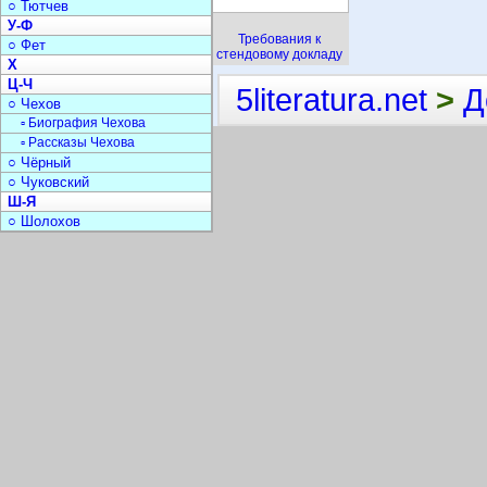
○ Тютчев
У-Ф
Требования к
○ Фет
стендовому докладу
Х
Ц-Ч
5literatura.net
>
Д
○ Чехов
▫ Биография Чехова
▫ Рассказы Чехова
○ Чёрный
○ Чуковский
Ш-Я
○ Шолохов