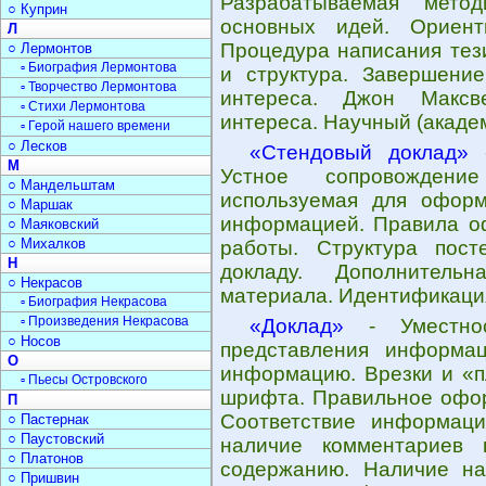
Разрабатываемая метод
○ Куприн
основных идей. Ориент
Л
Процедура написания тези
○ Лермонтов
▫ Биография Лермонтова
и структура. Завершени
▫ Творчество Лермонтова
интереса. Джон Максв
▫ Стихи Лермонтова
интереса. Научный (академ
▫ Герой нашего времени
○ Лесков
«Стендовый доклад»
-
М
Устное сопровождени
○ Мандельштам
используемая для оформ
○ Маршак
информацией. Правила о
○ Маяковский
○ Михалков
работы. Структура пос
Н
докладу. Дополнитель
○ Некрасов
материала. Идентификация
▫ Биография Некрасова
▫ Произведения Некрасова
«Доклад»
- Уместнос
○ Носов
представления информа
О
информацию. Врезки и «п
▫ Пьесы Островского
шрифта. Правильное офор
П
Соответствие информаци
○ Пастернак
○ Паустовский
наличие комментариев 
○ Платонов
содержанию. Наличие на
○ Пришвин