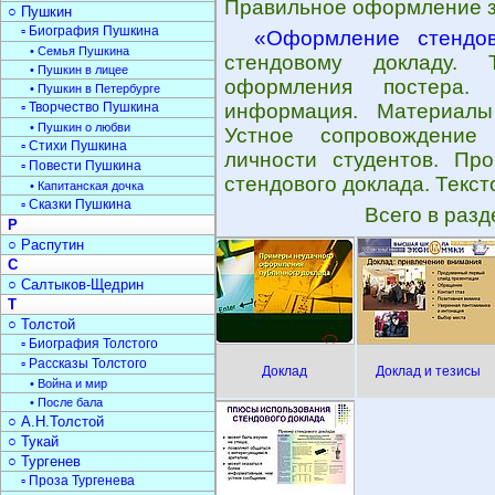
Правильное оформление з
○ Пушкин
▫ Биография Пушкина
«Оформление стендов
• Семья Пушкина
стендовому докладу.
• Пушкин в лицее
оформления постера. 
• Пушкин в Петербурге
▫ Творчество Пушкина
информация. Материалы
• Пушкин о любви
Устное сопровождение 
▫ Стихи Пушкина
личности студентов. Пр
▫ Повести Пушкина
стендового доклада. Текст
• Капитанская дочка
▫ Сказки Пушкина
Всего в раз
Р
○ Распутин
С
○ Салтыков-Щедрин
Т
○ Толстой
▫ Биография Толстого
▫ Рассказы Толстого
Доклад
Доклад и тезисы
• Война и мир
• После бала
○ А.Н.Толстой
○ Тукай
○ Тургенев
▫ Проза Тургенева