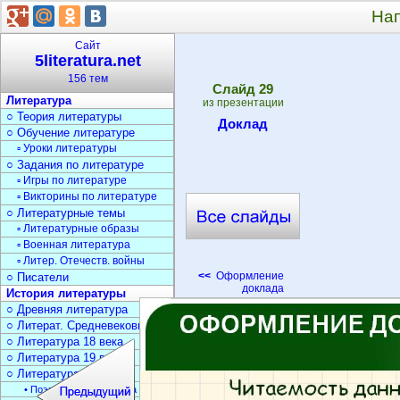
На
Сайт
5literatura.net
156 тем
Cлайд
29
Литература
из презентации
○ Теория литературы
Доклад
○ Обучение литературе
▫ Уроки литературы
○ Задания по литературе
▫ Игры по литературе
▫ Викторины по литературе
○ Литературные темы
▫ Литературные образы
▫ Военная литература
▫ Литер. Отечеств. войны
<<
Оформление
○ Писатели
доклада
История литературы
○ Древняя литература
○ Литерат. Средневековья
○ Литература 18 века
○ Литература 19 века
○ Литература 20 века
• Поэзия Серебрян. века