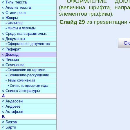
ОФОРМЛЕНИЕ ДОКЛА
○ Типы текста
(величина шрифта, напр
○ Анализ текста
○ Стили речи
элементов графика).
○ Жанры
Слайд 29
из презентации
▫ Фольклор
▫ Мифы и легенды
○ Средства выразительн.
○ Документы
Ск
▫ Оформление документов
○ Реферат
○ Доклад
○ Письмо
○ Сочинение
▫ Сочинение по картине
▫ Сочинение-рассуждение
▫ Темы сочинений
• Сочин. по временам года
○ Список литературы
А
○ Андерсен
○ Андреев
○ Астафьев
Б
○ Бажов
○ Барто