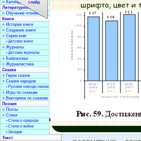
○ Календарь дат
Литературное чтение
○ Обучение чтению
Книги
○ История книги
○ Создание книги
○ Серии книг
▫ Детские книги
○ Журналы
▫ Детские журналы
○ Библиотеки
○ Журналистика
Сказки
○ Герои сказок
○ Сказки народов
▫ Русские народн.сказки
○ Игры по сказкам
○ Викторина по сказкам
Поэзия
○ Поэты
○ Стихи
▫ Стихи о природе
▫ Стихи о войне
▫ Загадки
Текст