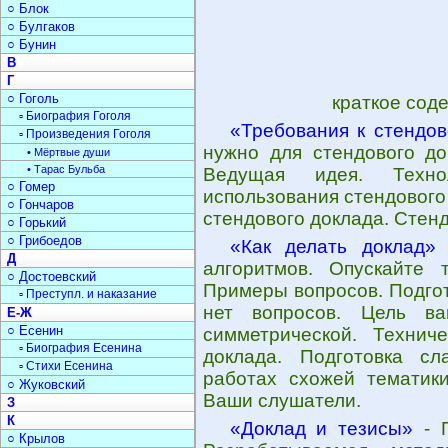
○ Блок
○ Булгаков
○ Бунин
В
Г
○ Гоголь
краткое сод
▫ Биография Гоголя
«Требования к стендо
▫ Произведения Гоголя
нужно для стендового до
• Мёртвые души
• Тарас Бульба
Ведущая идея. Техно
○ Гомер
использования стендового
○ Гончаров
стендового доклада. Стен
○ Горький
○ Грибоедов
«Как делать доклад»
-
Д
алгоритмов. Опускайте 
○ Достоевский
Примеры вопросов. Подгот
▫ Преступл. и наказание
нет вопросов. Цель в
Е-Ж
○ Есенин
симметрической. Технич
▫ Биография Есенина
доклада. Подготовка с
▫ Стихи Есенина
работах схожей тематики
○ Жуковский
Ваши слушатели.
З
К
«Доклад и тезисы»
- П
○ Крылов