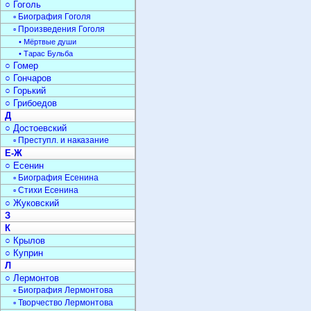
○ Гоголь
▫ Биография Гоголя
▫ Произведения Гоголя
• Мёртвые души
• Тарас Бульба
○ Гомер
○ Гончаров
○ Горький
○ Грибоедов
Д
○ Достоевский
▫ Преступл. и наказание
Е-Ж
○ Есенин
▫ Биография Есенина
▫ Стихи Есенина
○ Жуковский
З
К
○ Крылов
○ Куприн
Л
○ Лермонтов
▫ Биография Лермонтова
▫ Творчество Лермонтова