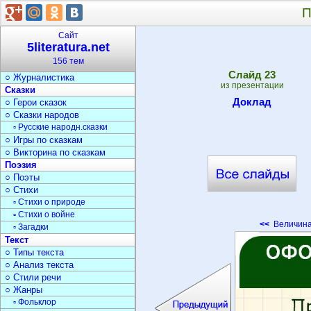
○ Создание книги
П
○ Серии книг
▫ Детские книги
Сайт
○ Журналы
5literatura.net
▫ Детские журналы
156 тем
○ Библиотеки
Cлайд
23
○ Журналистика
из презентации
Сказки
Доклад
○ Герои сказок
○ Сказки народов
▫ Русские народн.сказки
○ Игры по сказкам
○ Викторина по сказкам
Поэзия
○ Поэты
○ Стихи
▫ Стихи о природе
▫ Стихи о войне
<<
Величина
▫ Загадки
Текст
○ Типы текста
○ Анализ текста
○ Стили речи
○ Жанры
▫ Фольклор