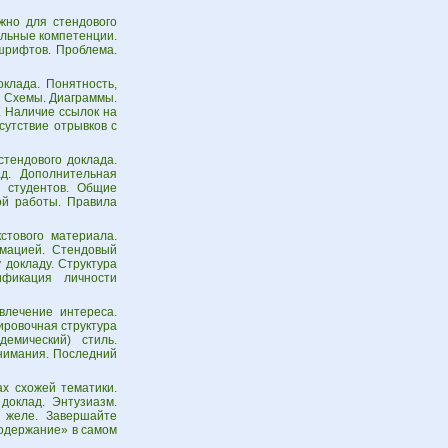
жно для стендового
альные компетенции.
шрифтов. Проблема.
клада. Понятность,
. Схемы. Диаграммы.
. Наличие ссылок на
утствие отрывков с
тендового доклада.
ад. Дополнительная
и студентов. Общие
ой работы. Правила
стового материала.
рмацией. Стендовый
 докладу. Структура
ификация личности
влечение интереса.
ировочная структура
емический) стиль.
внимания. Последний
х схожей тематики.
доклад. Энтузиазм.
т желе. Завершайте
содержание» в самом