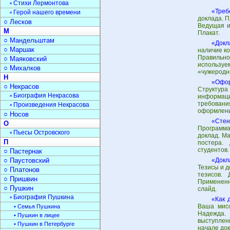
▫ Стихи Лермонтова
«Треб
▫ Герой нашего времени
доклада. 
○ Лесков
Ведущая и
М
Плакат.
○ Мандельштам
«Докл
○ Маршак
наличие ко
Правильно
○ Маяковский
используе
○ Михалков
«чужеродн
Н
«Офор
○ Некрасов
Структура
▫ Биография Некрасова
информаци
требовани
▫ Произведения Некрасова
оформлени
○ Носов
«Стен
О
Программа
▫ Пьесы Островского
доклад. М
П
постера.
студентов.
○ Пастернак
○ Паустовский
«Докл
Тезисы и д
○ Платонов
тезисов. 
○ Пришвин
Примененн
○ Пушкин
слайд.
▫ Биография Пушкина
«Как 
Ваша мисс
• Семья Пушкина
Надежда. 
• Пушкин в лицее
выступлен
• Пушкин в Петербурге
начале док