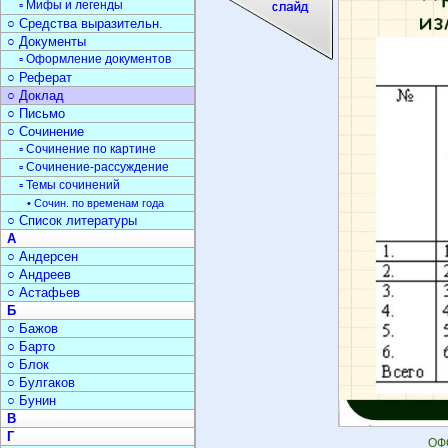
▫ Мифы и легенды
○ Средства выразительн.
○ Документы
▫ Оформление документов
○ Реферат
○ Доклад
○ Письмо
○ Сочинение
▫ Сочинение по картине
▫ Сочинение-рассуждение
▫ Темы сочинений
• Сочин. по временам года
○ Список литературы
А
○ Андерсен
○ Андреев
○ Астафьев
Б
○ Бажов
○ Барто
○ Блок
○ Булгаков
○ Бунин
В
Г
ОФО