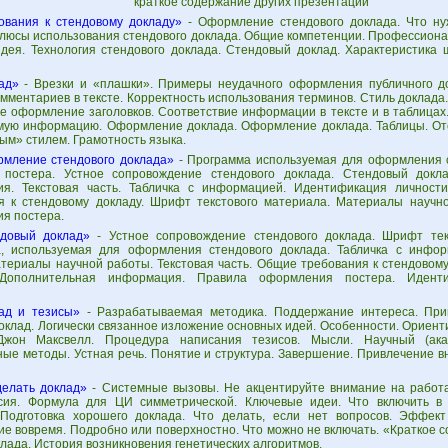
краткое содержание других презентаций
ования к стендовому докладу»
- Оформление стендового доклада. Что ну
Плюсы использования стендового доклада. Общие компетенции. Профессион
дея. Технология стендового доклада. Стендовый доклад. Характеристика 
ад»
- Врезки и «плашки». Примеры неудачного оформления публичного до
мментариев в тексте. Корректность использования терминов. Стиль доклада
е оформление заголовков. Соответствие информации в тексте и в таблицах
мую информацию. Оформление доклада. Оформление доклада. Таблицы. Отс
ым» стилем. Грамотность языка.
мление стендового доклада»
- Программа используемая для оформления с
 постера. Устное сопровождение стендового доклада. Стендовый докл
я. Текстовая часть. Табличка с информацией. Идентификация личност
я к стендовому докладу. Шрифт текстового материала. Материалы научн
я постера.
довый доклад»
- Устное сопровождение стендового доклада. Шрифт тек
, используемая для оформления стендового доклада. Табличка с инфо
атериалы научной работы. Текстовая часть. Общие требования к стендовому
 Дополнительная информация. Правила оформления постера. Идент
ад и тезисы»
- Разрабатываемая методика. Поддержание интереса. При
оклад. Логически связанное изложение основных идей. Особенности. Ориент
Джон Максвелл. Процедура написания тезисов. Мысли. Научный (акад
ые методы. Устная речь. Понятие и структура. Завершение. Привлечение 
делать доклад»
- Системные вызовы. Не акцентируйте внимание на работа
ия. Формула для ЦИ симметрической. Ключевые идеи. Что включить в 
Подготовка хорошего доклада. Что делать, если нет вопросов. Эффек
ие вовремя. Подробно или поверхностно. Что можно не включать. «Краткое 
лада. История возникновения генетических алгоритмов.