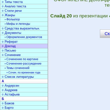
○ Типы текста
те
○ Анализ текста
○ Стили речи
○ Жанры
Слайд 20
из презентации
▫ Фольклор
▫ Мифы и легенды
○ Средства выразительн.
○ Документы
Ск
▫ Оформление документов
○ Реферат
○ Доклад
○ Письмо
○ Сочинение
▫ Сочинение по картине
▫ Сочинение-рассуждение
▫ Темы сочинений
• Сочин. по временам года
○ Список литературы
А
○ Андерсен
○ Андреев
○ Астафьев
Б
○ Бажов
○ Барто