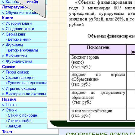
○ Календарь дат
Литературное чтение
○ Обучение чтению
Книги
○ История книги
○ Создание книги
○ Серии книг
▫ Детские книги
○ Журналы
▫ Детские журналы
○ Библиотеки
○ Журналистика
Сказки
○ Герои сказок
○ Сказки народов
▫ Русские народн.сказки
○ Игры по сказкам
○ Викторина по сказкам
Поэзия
○ Поэты
○ Стихи
▫ Стихи о природе
▫ Стихи о войне
▫ Загадки
Текст
ОФОРМЛЕНИЕ ДОКЛАДА. 