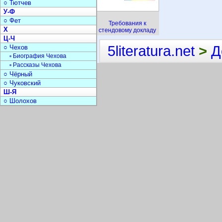
○ Тютчев
У-Ф
○ Фет
Требования к
Х
стендовому докладу
Ц-Ч
5literatura.net
>
Д
○ Чехов
▫ Биография Чехова
▫ Рассказы Чехова
○ Чёрный
○ Чуковский
Ш-Я
○ Шолохов