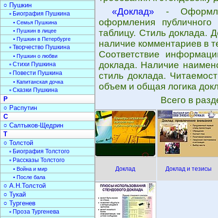
○ Пушкин
«Доклад»
- Оформлен
▫ Биография Пушкина
оформления публичного 
• Семья Пушкина
• Пушкин в лицее
таблицу. Стиль доклада. 
• Пушкин в Петербурге
наличие комментариев в те
▫ Творчество Пушкина
Соответствие информаци
• Пушкин о любви
доклада. Наличие наимен
▫ Стихи Пушкина
▫ Повести Пушкина
стиль доклада. Читаемост
• Капитанская дочка
объем и общая логика док
▫ Сказки Пушкина
Всего в раз
Р
○ Распутин
С
○ Салтыков-Щедрин
Т
○ Толстой
▫ Биография Толстого
▫ Рассказы Толстого
Доклад
Доклад и тезисы
• Война и мир
• После бала
○ А.Н.Толстой
○ Тукай
○ Тургенев
▫ Проза Тургенева