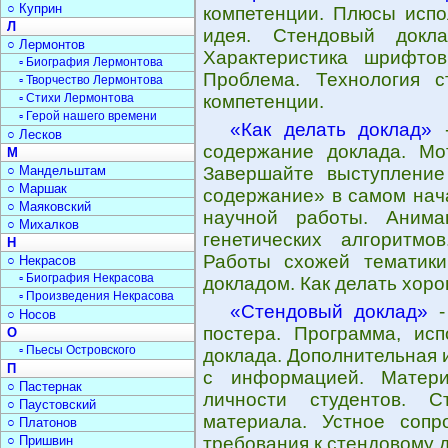
○ Куприн
компетенции. Плюсы испо
Л
идея. Стендовый докла
○ Лермонтов
Характеристика шрифтов
▫ Биография Лермонтова
Проблема. Технология с
▫ Творчество Лермонтова
▫ Стихи Лермонтова
компетенции.
▫ Герой нашего времени
«Как делать доклад»
-
○ Лесков
содержание доклада. Мот
М
○ Мандельштам
Завершайте выступление 
○ Маршак
содержание» в самом нач
○ Маяковский
научной работы. Анима
○ Михалков
генетических алгоритмо
Н
Работы схожей тематики
○ Некрасов
▫ Биография Некрасова
докладом. Как делать хор
▫ Произведения Некрасова
«Стендовый доклад»
-
○ Носов
постера. Программа, ис
О
▫ Пьесы Островского
доклада. Дополнительная 
П
с информацией. Матери
○ Пастернак
личности студентов. С
○ Паустовский
материала. Устное сопр
○ Платонов
○ Пришвин
требования к стендовому д