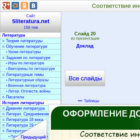
Соответствие ин
Сайт
5literatura.net
156 тем
Cлайд
20
Литература
из презентации
○ Теория литературы
Доклад
○ Обучение литературе
▫ Уроки литературы
○ Задания по литературе
▫ Игры по литературе
▫ Викторины по литературе
○ Литературные темы
▫ Литературные образы
▫ Военная литература
▫ Литер. Отечеств. войны
○ Писатели
<<
Таблицы
История литературы
○ Древняя литература
○ Литерат. Средневековья
○ Литература 18 века
○ Литература 19 века
○ Литература 20 века
• Поэзия Серебрян. века