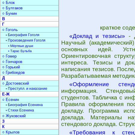
○ Блок
○ Булгаков
○ Бунин
В
Г
краткое сод
○ Гоголь
▫ Биография Гоголя
«Доклад и тезисы»
- 
▫ Произведения Гоголя
Научный (академический)
• Мёртвые души
основных идей. Устн
• Тарас Бульба
Ориентировочная структу
○ Гомер
○ Гончаров
интереса. Тезисы и до
○ Горький
написания тезисов. После
○ Грибоедов
Разрабатываемая методик
Д
○ Достоевский
«Оформление стенд
▫ Преступл. и наказание
информация. Стендовы
Е-Ж
студентов. Табличка с ин
○ Есенин
Правила оформления пос
▫ Биография Есенина
докладу. Программа исп
▫ Стихи Есенина
○ Жуковский
доклада. Материалы на
З
стендового доклада. Струк
К
«Требования к стен
○ Крылов