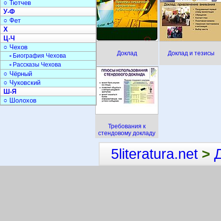
○ Тютчев
У-Ф
○ Фет
Х
Ц-Ч
○ Чехов
Доклад
Доклад и тезисы
▫ Биография Чехова
▫ Рассказы Чехова
○ Чёрный
○ Чуковский
Ш-Я
○ Шолохов
Требования к
стендовому докладу
5literatura.net
>