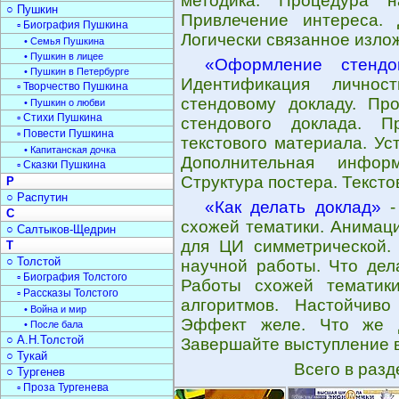
методика. Процедура н
○ Пушкин
Привлечение интереса. 
▫ Биография Пушкина
Логически связанное изло
• Семья Пушкина
• Пушкин в лицее
«Оформление стендо
• Пушкин в Петербурге
Идентификация личнос
▫ Творчество Пушкина
стендовому докладу. Пр
• Пушкин о любви
▫ Стихи Пушкина
стендового доклада. 
▫ Повести Пушкина
текстового материала. Ус
• Капитанская дочка
Дополнительная инфор
▫ Сказки Пушкина
Структура постера. Тексто
Р
○ Распутин
«Как делать доклад»
-
С
схожей тематики. Анимац
○ Салтыков-Щедрин
для ЦИ симметрической.
Т
○ Толстой
научной работы. Что дела
▫ Биография Толстого
Работы схожей тематики
▫ Рассказы Толстого
алгоритмов. Настойчиво
• Война и мир
Эффект желе. Что же д
• После бала
○ А.Н.Толстой
Завершайте выступление 
○ Тукай
Всего в раз
○ Тургенев
▫ Проза Тургенева