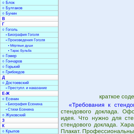
○ Блок
○ Булгаков
○ Бунин
В
Г
○ Гоголь
▫ Биография Гоголя
▫ Произведения Гоголя
• Мёртвые души
• Тарас Бульба
○ Гомер
○ Гончаров
○ Горький
○ Грибоедов
Д
○ Достоевский
▫ Преступл. и наказание
Е-Ж
краткое сод
○ Есенин
«Требования к стендо
▫ Биография Есенина
▫ Стихи Есенина
стендового доклада. Оф
○ Жуковский
идея. Что нужно для сте
З
стендового доклада. Хар
К
Плакат. Профессиональны
○ Крылов