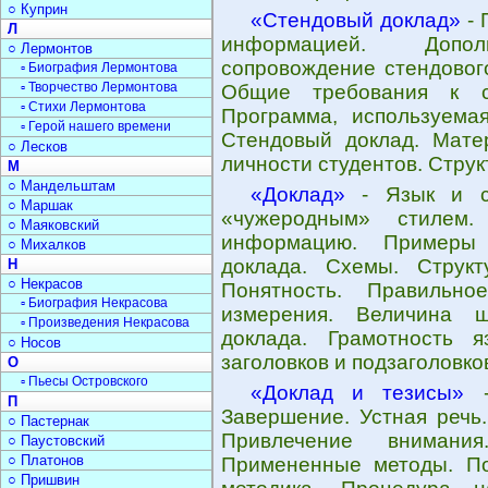
○ Куприн
«Стендовый доклад»
- 
Л
информацией. Допо
○ Лермонтов
сопровождение стендовог
▫ Биография Лермонтова
▫ Творчество Лермонтова
Общие требования к ст
▫ Стихи Лермонтова
Программа, используема
▫ Герой нашего времени
Стендовый доклад. Мате
○ Лесков
личности студентов. Струк
М
○ Мандельштам
«Доклад»
- Язык и ст
○ Маршак
«чужеродным» стилем
○ Маяковский
информацию. Примеры 
○ Михалков
доклада. Схемы. Струк
Н
○ Некрасов
Понятность. Правильн
▫ Биография Некрасова
измерения. Величина 
▫ Произведения Некрасова
доклада. Грамотность 
○ Носов
заголовков и подзаголовк
О
▫ Пьесы Островского
«Доклад и тезисы»
-
П
Завершение. Устная речь
○ Пастернак
Привлечение внимания
○ Паустовский
○ Платонов
Примененные методы. По
○ Пришвин