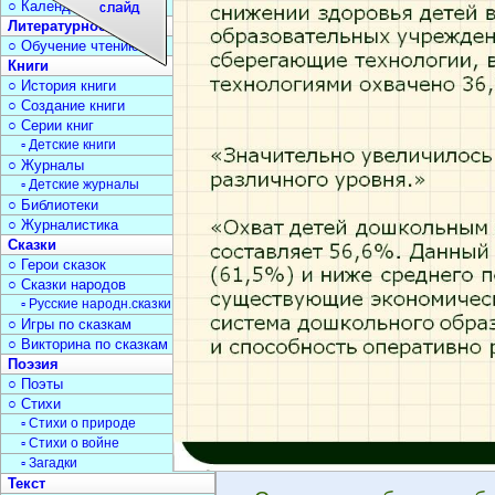
○ Календарь дат
Литературное чтение
○ Обучение чтению
Книги
○ История книги
○ Создание книги
○ Серии книг
▫ Детские книги
○ Журналы
▫ Детские журналы
○ Библиотеки
○ Журналистика
Сказки
○ Герои сказок
○ Сказки народов
▫ Русские народн.сказки
○ Игры по сказкам
○ Викторина по сказкам
Поэзия
○ Поэты
○ Стихи
▫ Стихи о природе
▫ Стихи о войне
▫ Загадки
Текст