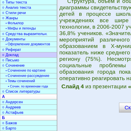
Структура, объем и об
○ Типы текста
диаграммы свидетельству
○ Анализ текста
○ Стили речи
детей в процессе школь
○ Жанры
учреждениях все шире 
▫ Фольклор
технологии, в 2006-2007 
▫ Мифы и легенды
36,8% учеников. «Значите
○ Средства выразительн.
мероприятий различног
○ Документы
▫ Оформление документов
образованием в Х-муни
○ Реферат
показатель ниже среднего
○ Доклад
региону (75%). Несмот
○ Письмо
социальные проблемы
○ Сочинение
▫ Сочинение по картине
образования города пока
▫ Сочинение-рассуждение
оперативно реагировать н
▫ Темы сочинений
Слайд 4
из презентации
• Сочин. по временам года
○ Список литературы
А
○ Андерсен
Ск
○ Андреев
○ Астафьев
Б
○ Бажов
○ Барто