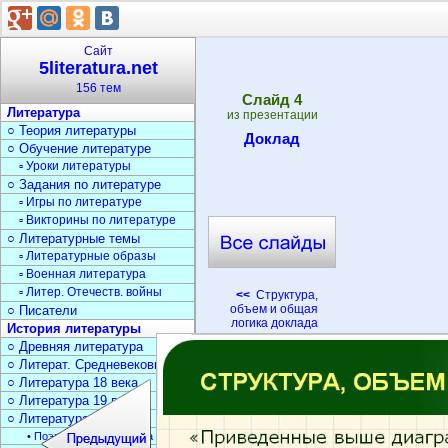
Сайт
5literatura.net
156 тем
Cлайд
4
Литература
из презентации
○ Теория литературы
Доклад
○ Обучение литературе
▫ Уроки литературы
○ Задания по литературе
▫ Игры по литературе
▫ Викторины по литературе
○ Литературные темы
▫ Литературные образы
▫ Военная литература
▫ Литер. Отечеств. войны
<<
Структура,
объем и общая
○ Писатели
логика доклада
История литературы
○ Древняя литература
○ Литерат. Средневековья
○ Литература 18 века
○ Литература 19 века
○ Литература 20 века
• Поэзия Серебрян. века