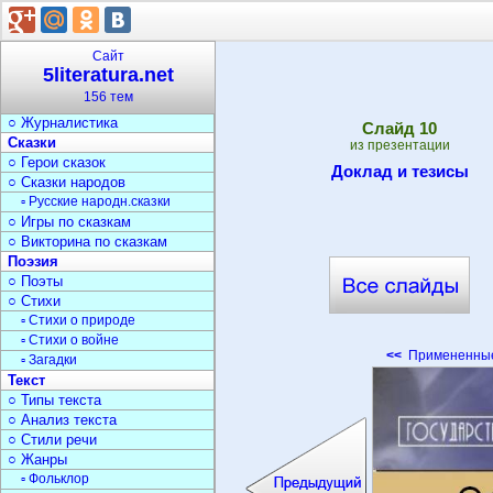
○ Создание книги
○ Серии книг
▫ Детские книги
Сайт
○ Журналы
5literatura.net
▫ Детские журналы
156 тем
○ Библиотеки
○ Журналистика
Cлайд
10
Сказки
из презентации
○ Герои сказок
Доклад и тезисы
○ Сказки народов
▫ Русские народн.сказки
○ Игры по сказкам
○ Викторина по сказкам
Поэзия
○ Поэты
○ Стихи
▫ Стихи о природе
▫ Стихи о войне
<<
Примененные
▫ Загадки
Текст
○ Типы текста
○ Анализ текста
○ Стили речи
○ Жанры
▫ Фольклор