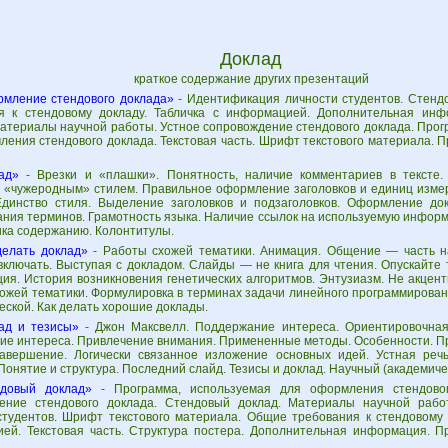
Доклад
краткое содержание других презентаций
мление стендового доклада»
- Идентификация личности студентов. Стенд
я к стендовому докладу. Табличка с информацией. Дополнительная инф
Материалы научной работы. Устное сопровождение стендового доклада. Про
ления стендового доклада. Текстовая часть. Шрифт текстового материала.
ад»
- Врезки и «плашки». Понятность, наличие комментариев в тексте.
с «чужеродным» стилем. Правильное оформление заголовков и единиц изме
динство стиля. Выделение заголовков и подзаголовков. Оформление док
ания терминов. Грамотность языка. Наличие ссылок на используемую инфор
ика содержанию. Колонтитулы.
делать доклад»
- Работы схожей тематики. Анимация. Общение — часть н
включать. Выступая с докладом. Слайды — не книга для чтения. Опускайте 
ия. История возникновения генетических алгоритмов. Энтузиазм. Не акцен
хожей тематики. Формулировка в терминах задачи линейного программирова
еской. Как делать хорошие доклады.
ад и тезисы»
- Джон Максвелл. Поддержание интереса. Ориентировочная 
ие интереса. Привлечение внимания. Примененные методы. Особенности. П
Завершение. Логически связанное изложение основных идей. Устная реч
Понятие и структура. Последний слайд. Тезисы и доклад. Научный (академиче
довый доклад»
- Программа, используемая для оформления стендовог
ение стендового доклада. Стендовый доклад. Материалы научной рабо
студентов. Шрифт текстового материала. Общие требования к стендовому 
ей. Текстовая часть. Структура постера. Дополнительная информация. 