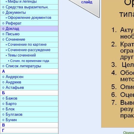
▫ Мифы и легенды
○ Средства выразительн.
○ Документы
▫ Оформление документов
○ Реферат
○ Доклад
○ Письмо
○ Сочинение
▫ Сочинение по картине
▫ Сочинение-рассуждение
▫ Темы сочинений
• Сочин. по временам года
○ Список литературы
А
○ Андерсен
○ Андреев
○ Астафьев
Б
○ Бажов
○ Барто
○ Блок
○ Булгаков
○ Бунин
В
Г
Ориен