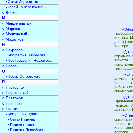
▫ Стихи Лермонтова
▫ Герой нашего времени
○ Лесков
М
○ Мандельштам
○ Маршак
«Офор
требовани
○ Маяковский
постера. 
○ Михалков
для оформ
Н
постера.
○ Некрасов
«Докл
▫ Биография Некрасова
отрывков 
шрифта. Е
▫ Произведения Некрасова
использов
○ Носов
типа граф
О
«Как 
▫ Пьесы Островского
можно не 
П
Конференц
работах с
○ Пастернак
симметрич
○ Паустовский
«Докл
○ Платонов
Привлечен
○ Пришвин
тезисов. 
○ Пушкин
методика. 
▫ Биография Пушкина
«Стен
• Семья Пушкина
сопровожд
личности 
• Пушкин в лицее
информаци
• Пушкин в Петербурге
постера.