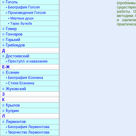
○ Гоголь
(проблем
▫ Биография Гоголя
существующ
работы. О
▫ Произведения Гоголя
методики.
• Мёртвые души
и заключ
• Тарас Бульба
практическ
○ Гомер
○ Гончаров
○ Горький
○ Грибоедов
Д
○ Достоевский
▫ Преступл. и наказание
Е-Ж
○ Есенин
▫ Биография Есенина
▫ Стихи Есенина
○ Жуковский
З
К
○ Крылов
○ Куприн
Л
○ Лермонтов
▫ Биография Лермонтова
▫ Творчество Лермонтова