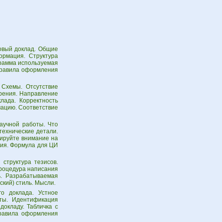
овый доклад. Общие
ормация. Структура
грамма используемая
 Правила оформления
 Схемы. Отсутствие
рения. Направление
лада. Корректность
мацию. Соответствие
аучной работы. Что
технические детали.
тируйте внимание на
ния. Формула для ЦИ
структура тезисов.
роцедура написания
ь. Разрабатываемая
ский) стиль. Мысли.
о доклада. Устное
ты. Идентификация
докладу. Табличка с
Правила оформления