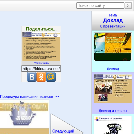
Тема
Доклад
6 презентаций
Поделиться...
Увеличить
Доклад
Процедура написания тезисов
>>
Доклад и тезисы