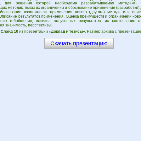
ы, для решения которой необходима разрабатываемая методика). 
их методик, показ их ограничений и обоснование применения (разработки) д
боснование возможности применения нового (другого) метода или опи
 Описание результатов применения. Оценка преимуществ и ограничений нов
ение (обобщение, новизна полученных результатов, их соотнесение 
ая значимость, перспективы).
Слайд 10
из презентации
«Доклад и тезисы»
. Размер архива с презентацие
Скачать презентацию