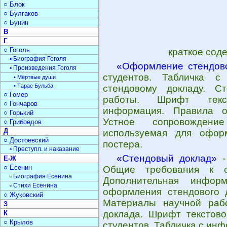
○ Блок
○ Булгаков
○ Бунин
В
Г
○ Гоголь
краткое сод
▫ Биография Гоголя
«Оформление стендово
▫ Произведения Гоголя
студентов. Табличка 
• Мёртвые души
• Тарас Бульба
стендовому докладу. С
○ Гомер
работы. Шрифт текст
○ Гончаров
информация. Правила о
○ Горький
Устное сопровождени
○ Грибоедов
Д
используемая для оформ
○ Достоевский
постера.
▫ Преступл. и наказание
«Стендовый доклад»
-
Е-Ж
○ Есенин
Общие требования к ст
▫ Биография Есенина
Дополнительная информ
▫ Стихи Есенина
оформления стендового 
○ Жуковский
Материалы научной рабо
З
доклада. Шрифт текстово
К
○ Крылов
студентов. Табличка с ин