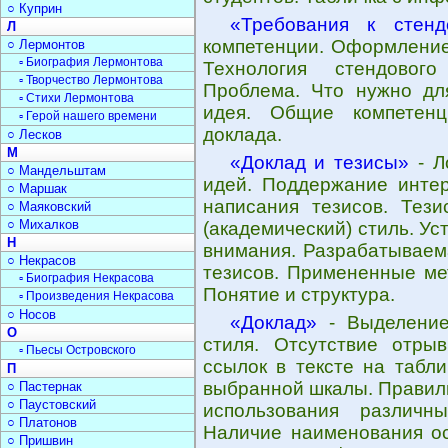
○ Куприн
«Требования к стенд
Л
компетенции. Оформление
○ Лермонтов
▫ Биография Лермонтова
Технология стендового
▫ Творчество Лермонтова
Проблема. Что нужно для
▫ Стихи Лермонтова
идея. Общие компетенц
▫ Герой нашего времени
доклада.
○ Лесков
М
«Доклад и тезисы»
- Л
○ Мандельштам
идей. Поддержание интер
○ Маршак
написания тезисов. Тез
○ Маяковский
○ Михалков
(академический) стиль. У
Н
внимания. Разрабатываем
○ Некрасов
тезисов. Примененные ме
▫ Биография Некрасова
Понятие и структура.
▫ Произведения Некрасова
○ Носов
«Доклад»
- Выделение 
О
стиля. Отсутствие отры
▫ Пьесы Островского
ссылок в тексте на табли
П
выбранной шкалы. Правил
○ Пастернак
○ Паустовский
использования различн
○ Платонов
Наличие наименования ос
○ Пришвин