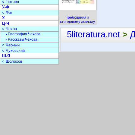
○ Тютчев
У-Ф
○ Фет
Требования к
Х
стендовому докладу
Ц-Ч
○ Чехов
5literatura.net
>
Д
▫ Биография Чехова
▫ Рассказы Чехова
○ Чёрный
○ Чуковский
Ш-Я
○ Шолохов