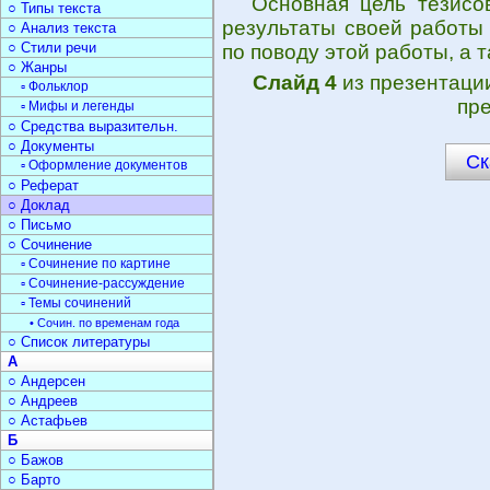
Основная цель тезисо
○ Типы текста
результаты своей работы
○ Анализ текста
○ Стили речи
по поводу этой работы, а
○ Жанры
Слайд 4
из презентац
▫ Фольклор
пре
▫ Мифы и легенды
○ Средства выразительн.
○ Документы
Ск
▫ Оформление документов
○ Реферат
○ Доклад
○ Письмо
○ Сочинение
▫ Сочинение по картине
▫ Сочинение-рассуждение
▫ Темы сочинений
• Сочин. по временам года
○ Список литературы
А
○ Андерсен
○ Андреев
○ Астафьев
Б
○ Бажов
○ Барто