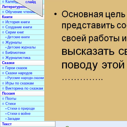
○ Календарь дат
Литературное чтение
○ Обучение чтению
Книги
○ История книги
○ Создание книги
○ Серии книг
▫ Детские книги
○ Журналы
▫ Детские журналы
○ Библиотеки
○ Журналистика
Сказки
○ Герои сказок
○ Сказки народов
▫ Русские народн.сказки
○ Игры по сказкам
○ Викторина по сказкам
Поэзия
○ Поэты
○ Стихи
▫ Стихи о природе
▫ Стихи о войне
▫ Загадки
Текст