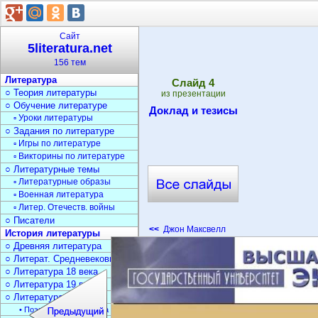
Сайт
5literatura.net
156 тем
Литература
Cлайд
4
○ Теория литературы
из презентации
○ Обучение литературе
Доклад и тезисы
▫ Уроки литературы
○ Задания по литературе
▫ Игры по литературе
▫ Викторины по литературе
○ Литературные темы
▫ Литературные образы
▫ Военная литература
▫ Литер. Отечеств. войны
○ Писатели
<<
Джон Максвелл
История литературы
○ Древняя литература
○ Литерат. Средневековья
○ Литература 18 века
○ Литература 19 века
○ Литература 20 века
• Поэзия Серебрян. века