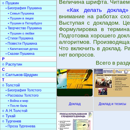
Величина шрифта. Читаем
○ Пушкин
▫ Биография Пушкина
«Как делать доклад»
• Семья Пушкина
внимание на работах схо
• Пушкин в лицее
Выступая с докладом. Це
• Пушкин в Петербурге
▫ Творчество Пушкина
Формулировка в термина
• Пушкин о любви
Подготовка хорошего докл
▫ Стихи Пушкина
алгоритмов. Производяща
▫ Повести Пушкина
Что включить в доклад. Р
• Капитанская дочка
▫ Сказки Пушкина
нет вопросов.
Р
Всего в раз
○ Распутин
С
○ Салтыков-Щедрин
Т
○ Толстой
▫ Биография Толстого
▫ Рассказы Толстого
• Война и мир
Доклад
Доклад и тезисы
• После бала
○ А.Н.Толстой
○ Тукай
○ Тургенев
▫ Проза Тургенева