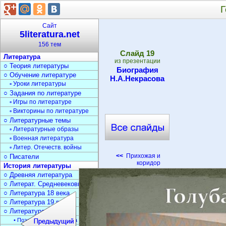
Г
Сайт
5literatura.net
156 тем
Cлайд
19
Литература
из презентации
○ Теория литературы
Биография
○ Обучение литературе
Н.А.Некрасова
▫ Уроки литературы
○ Задания по литературе
▫ Игры по литературе
▫ Викторины по литературе
○ Литературные темы
▫ Литературные образы
▫ Военная литература
▫ Литер. Отечеств. войны
<<
Прихожая и
○ Писатели
коридор
История литературы
○ Древняя литература
○ Литерат. Средневековья
○ Литература 18 века
○ Литература 19 века
○ Литература 20 века
• Поэзия Серебрян. века