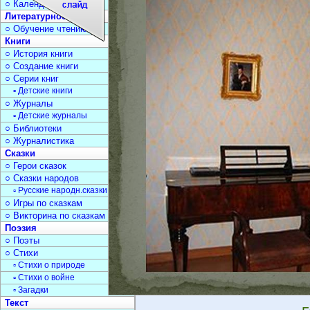
○ Календарь дат
Литературное чтение
○ Обучение чтению
Книги
○ История книги
○ Создание книги
○ Серии книг
▫ Детские книги
○ Журналы
▫ Детские журналы
○ Библиотеки
○ Журналистика
Сказки
○ Герои сказок
○ Сказки народов
▫ Русские народн.сказки
○ Игры по сказкам
○ Викторина по сказкам
Поэзия
○ Поэты
○ Стихи
▫ Стихи о природе
▫ Стихи о войне
▫ Загадки
Текст