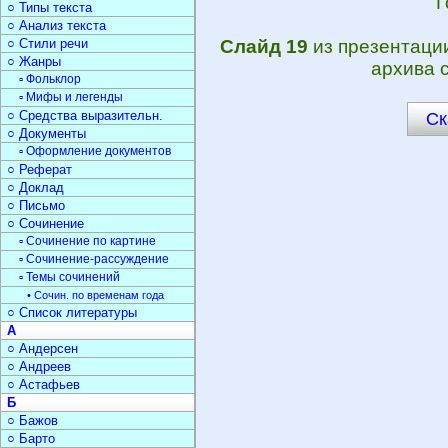
Г
○ Типы текста
○ Анализ текста
○ Стили речи
Слайд 19
из презентац
○ Жанры
архива 
▫ Фольклор
▫ Мифы и легенды
○ Средства выразительн.
Ск
○ Документы
▫ Оформление документов
○ Реферат
○ Доклад
○ Письмо
○ Сочинение
▫ Сочинение по картине
▫ Сочинение-рассуждение
▫ Темы сочинений
• Сочин. по временам года
○ Список литературы
А
○ Андерсен
○ Андреев
○ Астафьев
Б
○ Бажов
○ Барто