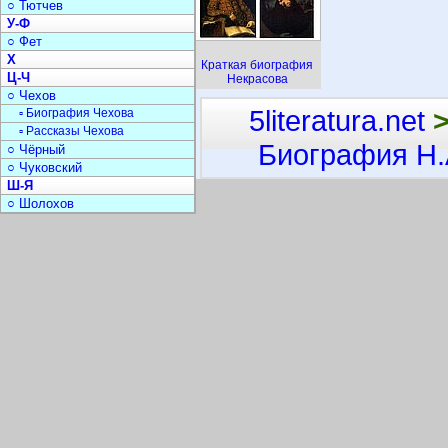
○ Тютчев
У-Ф
○ Фет
Х
Краткая биография
Ц-Ч
Некрасова
○ Чехов
5literatura.net
▫ Биография Чехова
▫ Рассказы Чехова
Биография Н.
○ Чёрный
○ Чуковский
Ш-Я
○ Шолохов