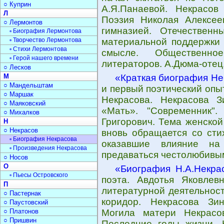
○ Куприн
А.Я.Панаевой. Некрасов
Л
Поэзия Николая Алексее
○ Лермонтов
гимназией. Отечествен
▫ Биография Лермонтова
▫ Творчество Лермонтова
материальной поддержки 
▫ Стихи Лермонтова
смысле. Общественно
▫ Герой нашего времени
литераторов. А.Дюма-отец.
○ Лесков
М
«Краткая биография Не
○ Мандельштам
и первый поэтический опыт
○ Маршак
Некрасова. Некрасова З
○ Маяковский
«Мать». "Современник"
○ Михалков
Григорович. Тема женской
Н
○ Некрасов
вновь обращается со сти
▫ Биография Некрасова
оказавшие влияние на 
▫ Произведения Некрасова
предаваться честолюбивым
○ Носов
О
«Биография Н.А.Некра
▫ Пьесы Островского
поэта. Авдотья Яковлев
П
литературной деятельност
○ Пастернак
коридор. Некрасова Зи
○ Паустовский
○ Платонов
Могила матери Некрасо
○ Пришвин
Последние годы жизни. 