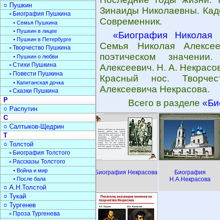
○ Пушкин
Зинаиды Николаевны. Кадо
▫ Биография Пушкина
Современник.
• Семья Пушкина
• Пушкин в лицее
«Биография Николая 
• Пушкин в Петербурге
Семья Николая Алексе
▫ Творчество Пушкина
поэтическом значении
• Пушкин о любви
▫ Стихи Пушкина
Алексеевич. Н. А. Некрас
▫ Повести Пушкина
Красный нос. Творчес
• Капитанская дочка
Алексеевича Некрасова.
▫ Сказки Пушкина
Р
Всего в разделе
«Би
○ Распутин
С
○ Салтыков-Щедрин
Т
○ Толстой
▫ Биография Толстого
▫ Рассказы Толстого
• Война и мир
Биография Некрасова
Биография
• После бала
Н.А.Некрасова
○ А.Н.Толстой
○ Тукай
○ Тургенев
▫ Проза Тургенева