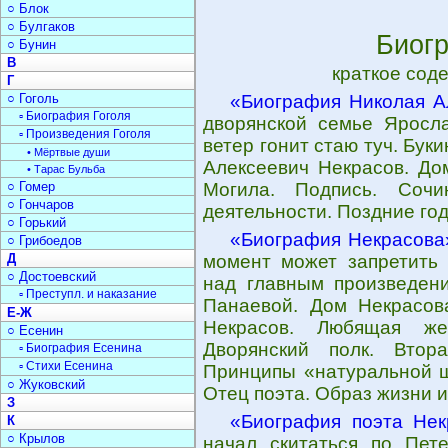
○ Блок
○ Булгаков
Биог
○ Бунин
В
краткое сод
Г
○ Гоголь
«Биография Николая А
▫ Биография Гоголя
дворянской семье Яросла
▫ Произведения Гоголя
ветер гонит стаю туч. Бук
• Мёртвые души
Алексеевич Некрасов. До
• Тарас Бульба
○ Гомер
Могила. Подпись. Сочи
○ Гончаров
деятельности. Поздние го
○ Горький
«Биография Некрасова
○ Грибоедов
Д
момент может запретить 
○ Достоевский
над главным произведени
▫ Преступл. и наказание
Панаевой. Дом Некрасова
Е-Ж
Некрасов. Любящая ж
○ Есенин
Дворянский полк. Втор
▫ Биография Есенина
▫ Стихи Есенина
Принципы «натуральной ш
○ Жуковский
Отец поэта. Образ жизни и
З
«Биография поэта Нек
К
○ Крылов
начал скитаться по Пет