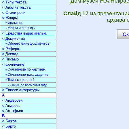
Дом-музей Н.А.Некрас
○ Типы текста
○ Анализ текста
○ Стили речи
Слайд 17
из презентац
○ Жанры
архива 
▫ Фольклор
▫ Мифы и легенды
○ Средства выразительн.
Ск
○ Документы
▫ Оформление документов
○ Реферат
○ Доклад
○ Письмо
○ Сочинение
▫ Сочинение по картине
▫ Сочинение-рассуждение
▫ Темы сочинений
• Сочин. по временам года
○ Список литературы
А
○ Андерсен
○ Андреев
○ Астафьев
Б
○ Бажов
○ Барто