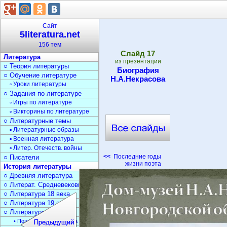
Сайт
5literatura.net
156 тем
Cлайд
17
Литература
из презентации
○ Теория литературы
Биография
○ Обучение литературе
Н.А.Некрасова
▫ Уроки литературы
○ Задания по литературе
▫ Игры по литературе
▫ Викторины по литературе
○ Литературные темы
▫ Литературные образы
▫ Военная литература
▫ Литер. Отечеств. войны
<<
Последние годы
○ Писатели
жизни поэта
История литературы
○ Древняя литература
○ Литерат. Средневековья
○ Литература 18 века
○ Литература 19 века
○ Литература 20 века
• Поэзия Серебрян. века