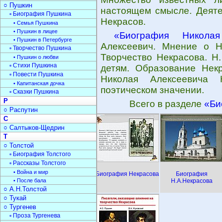
○ Пушкин
настоящем смысле. Деяте
▫ Биография Пушкина
Некрасов.
• Семья Пушкина
• Пушкин в лицее
«Биография Николая
• Пушкин в Петербурге
Алексеевич. Мнение о Н
▫ Творчество Пушкина
Творчество Некрасова. Н
• Пушкин о любви
▫ Стихи Пушкина
детям. Образование Нек
▫ Повести Пушкина
Николая Алексеевича 
• Капитанская дочка
поэтическом значении.
▫ Сказки Пушкина
Р
Всего в разделе
«Би
○ Распутин
С
○ Салтыков-Щедрин
Т
○ Толстой
▫ Биография Толстого
▫ Рассказы Толстого
• Война и мир
Биография Некрасова
Биография
• После бала
Н.А.Некрасова
○ А.Н.Толстой
○ Тукай
○ Тургенев
▫ Проза Тургенева