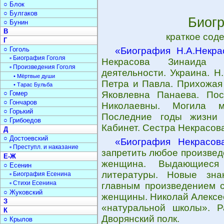
○ Блок
○ Булгаков
Биог
○ Бунин
В
краткое сод
Г
○ Гоголь
«Биография Н.А.Некра
▫ Биография Гоголя
Некрасова Зинаида Н
▫ Произведения Гоголя
деятельности. Украина. Н
• Мёртвые души
Петра и Павла. Прихожая 
• Тарас Бульба
○ Гомер
Яковлевна Панаева. По
○ Гончаров
Николаевны. Могила м
○ Горький
Последние годы жизни 
○ Грибоедов
Кабинет. Сестра Некрасов
Д
○ Достоевский
«Биография Некрасов
▫ Преступл. и наказание
запретить любое произвед
Е-Ж
женщина. Выдающиеся 
○ Есенин
литературы. Новые зна
▫ Биография Есенина
▫ Стихи Есенина
главным произведением с
○ Жуковский
женщины. Николай Алексе
З
«натуральной школы». Р
К
Дворянский полк.
○ Крылов