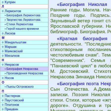
○ Куприн
«Биография Николая 
Л
Ранние годы. Могила. На
○ Лермонтов
Поздние годы. Подпись
▫ Биография Лермонтова
▫ Творчество Лермонтова
Заунывный ветер гонит ст
▫ Стихи Лермонтова
Ярославской губернии. Н
▫ Герой нашего времени
библиограф. Биография. Р
○ Лесков
М
«Краткая биография
○ Мандельштам
деятельности. "Последни
○ Маршак
стихотворным послание
○ Маяковский
честолюбивым снам". Тема
○ Михалков
"Современник". Семья 
Н
○ Некрасов
"Панаевский цикл" в любо
▫ Биография Некрасова
М. Достоевский. Стихот
▫ Произведения Некрасова
Некрасова Зинаида Никол
○ Носов
О
«Биография поэта Нек
▫ Пьесы Островского
Сын Отечества. А.Дюма
П
записки. Поэзия Николая
○ Пастернак
стихи. Стихи, которые «ж
○ Паустовский
○ Платонов
дороге». Отдушина и три
○ Пришвин
Множество известных ли