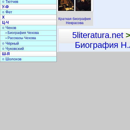
○ Тютчев
У-Ф
○ Фет
Х
Краткая биография
Ц-Ч
Некрасова
○ Чехов
5literatura.net
▫ Биография Чехова
▫ Рассказы Чехова
Биография Н.
○ Чёрный
○ Чуковский
Ш-Я
○ Шолохов