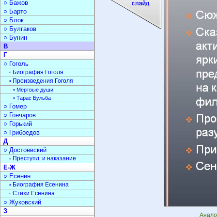
○ Бажов
○ Барто
○ Блок
○ Булгаков
○ Бунин
В
Г
○ Гоголь
▫ Биография Гоголя
▫ Произведения Гоголя
• Мёртвые души
• Тарас Бульба
○ Гомер
○ Гончаров
○ Горький
○ Грибоедов
Д
○ Достоевский
▫ Преступл. и наказание
Е-Ж
○ Есенин
▫ Биография Есенина
▫ Стихи Есенина
○ Жуковский
З
Анало