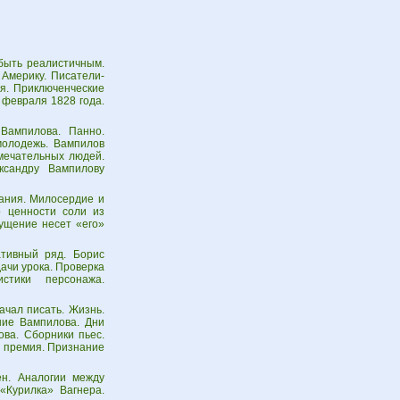
быть реалистичным.
 Америку. Писатели-
ия. Приключенческие
 февраля 1828 года.
Вампилова. Панно.
молодежь. Вампилов
мечательных людей.
ксандру Вампилову
вания. Милосердие и
о ценности соли из
щущение несет «его»
ативный ряд. Борис
дачи урока. Проверка
стики персонажа.
ачал писать. Жизнь.
ние Вампилова. Дни
ова. Сборники пьес.
я премия. Признание
ен. Аналогии между
«Курилка» Вагнера.