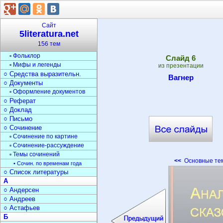
▫ Загадки
Текст
○ Типы текста
Сайт
○ Анализ текста
5literatura.net
○ Стили речи
156 тем
○ Жанры
▫ Фольклор
Cлайд
6
▫ Мифы и легенды
из презентации
○ Средства выразительн.
Вагнер
○ Документы
▫ Оформление документов
○ Реферат
○ Доклад
○ Письмо
○ Сочинение
▫ Сочинение по картине
▫ Сочинение-рассуждение
▫ Темы сочинений
<<
Основные тем
• Сочин. по временам года
○ Список литературы
А
○ Андерсен
○ Андреев
○ Астафьев
Б