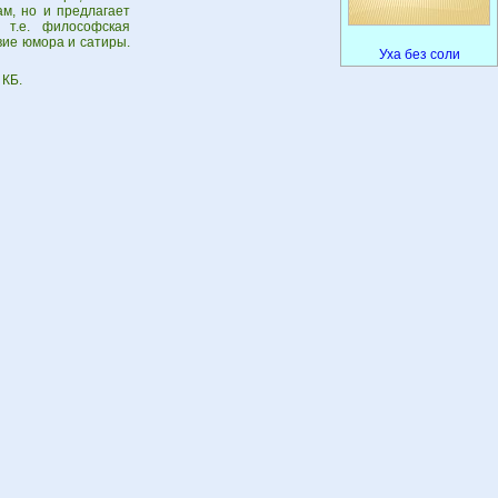
ам, но и предлагает
 т.е. философская
вие юмора и сатиры.
Уха без соли
 КБ.