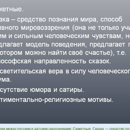
гии между русским и датским сказочниками: Сюжетные. Сказка — средство по