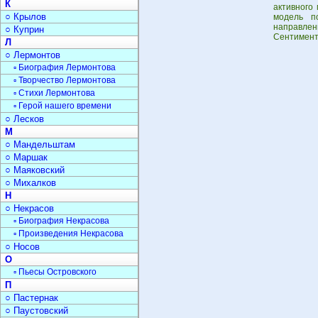
К
активного
○ Крылов
модель п
направленн
○ Куприн
Сентимент
Л
○ Лермонтов
▫ Биография Лермонтова
▫ Творчество Лермонтова
▫ Стихи Лермонтова
▫ Герой нашего времени
○ Лесков
М
○ Мандельштам
○ Маршак
○ Маяковский
○ Михалков
Н
○ Некрасов
▫ Биография Некрасова
▫ Произведения Некрасова
○ Носов
О
▫ Пьесы Островского
П
○ Пастернак
○ Паустовский