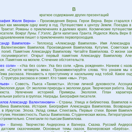
В
краткое содержание других презентаций
рафия Жюля Верна»
- Произведения Верна. Герои Верна. Верн старался 
вал как минимум одну книгу в год. Путешествие к центру Земли. Поездка в
 Трактат. Романы о приключениях в далеких краях. Космические путешеств
сатели. Вокруг Луны. Г.Уэллс. Дети капитана Гранта. Родился Жюль Верн 8
оодушевлением пишет о приключениях первопроходцев.
сандр Вампилов»
- Теплоход «Александр Вампилов». Имя Александра 
 Валентинович Вампилов. Произведения Вампилова. Кутулик. Советская 
и погиб. Памятник Александру Вампилову. Читайте Вампилова. О жизни за
 госуниверситет. Открыт первый памятник Александру Вампилову. Але
я. Памятник на могиле. Стечение обстоятельств.
без соли»
- «Уха без соли». Уха без соли. «День рождения». Начнем с наз
ие. «Спустя четверть века». Прокомментируйте слова. Что узнаем мы 
 Тема рассказа. Ненависть к преступнику и насильнику над тобой. Какое о
 Структура рассказа и сюжет. Кто такие «мы». Утро.
льев»
- Совесть. Пьеса «Танкисты». Истоки личной духовности. Ассоци
Экология души. От экологии природы к экологии души. Творческая работа. За
екста. Увлечение историей. Примеры. Экология. План характери
льная работа в группах. Награды. Биография писателя.
илов Александр Валентинович»
- Страны. Улица и библиотека. Вампилов н
 Вина Вампилова. История. Биография Александра Вампилова. Возвраще
 в Иркутске. Эпоха. Уклад семьи. Спектакль. Первые стихи. Время Вампил
утулик. Неизвестность. Пьесы Вампилова. Студенческая жизнь. Литературна
 стремительно. Спектакли по пьесам Вампилова.
ер»
- Вагнер. Творчество Андерсена и Вагнера. Сказка. Русский Андерс
 датским сказочниками. Основные темы сказок. Вагнеровская «Берёза». 