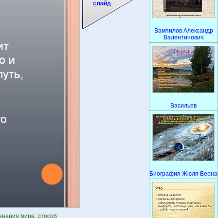
Вампилов Александр
Валентинович
Васильев
Биография Жюля Верна
знания мира, способ