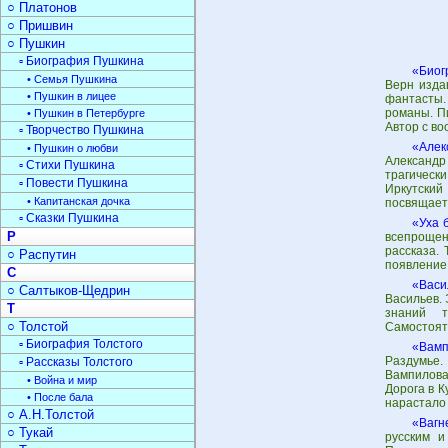
○ Платонов
○ Пришвин
○ Пушкин
▫ Биография Пушкина
«Биог
• Семья Пушкина
Верн изда
• Пушкин в лицее
фантасты.
романы. Пи
• Пушкин в Петербурге
Автор с в
▫ Творчество Пушкина
«Алек
• Пушкин о любви
Александр
▫ Стихи Пушкина
трагическ
▫ Повести Пушкина
Иркутский
• Капитанская дочка
посвящаетс
▫ Сказки Пушкина
«Уха 
Р
всепрощен
рассказа.
○ Распутин
появление.
С
«Васи
○ Салтыков-Щедрин
Васильев. 
Т
знаний т
○ Толстой
Самостояте
▫ Биография Толстого
«Вамп
Раздумье.
▫ Рассказы Толстого
Вампилова
• Война и мир
Дорога в К
• После бала
нарастало
○ А.Н.Толстой
«Вагн
○ Тукай
русским и