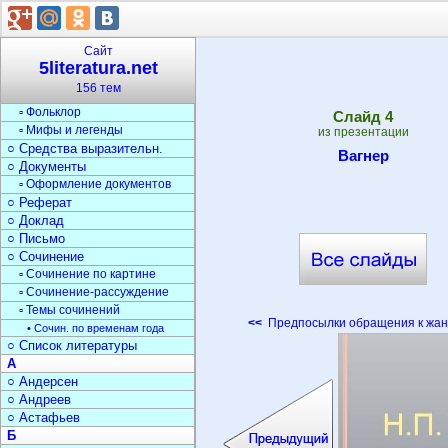
▫ Загадки
Текст
○ Типы текста
Сайт
○ Анализ текста
5literatura.net
○ Стили речи
156 тем
○ Жанры
▫ Фольклор
Cлайд
4
▫ Мифы и легенды
из презентации
○ Средства выразительн.
Вагнер
○ Документы
▫ Оформление документов
○ Реферат
○ Доклад
○ Письмо
○ Сочинение
▫ Сочинение по картине
▫ Сочинение-рассуждение
▫ Темы сочинений
<<
Предпосылки обращения к жанр
• Сочин. по временам года
○ Список литературы
А
○ Андерсен
○ Андреев
○ Астафьев
Б