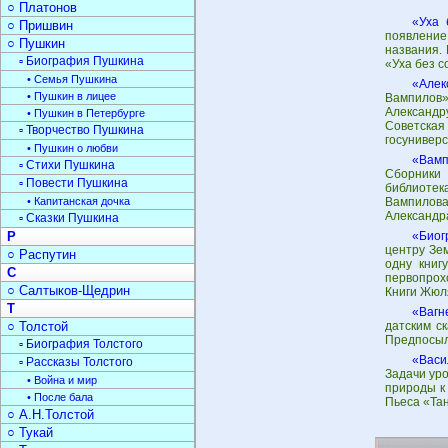
○ Платонов
«Уха 
○ Пришвин
появление
○ Пушкин
названия. 
▫ Биография Пушкина
«Уха без с
• Семья Пушкина
«Алек
• Пушкин в лицее
Вампилов»
Александр
• Пушкин в Петербурге
Советска
▫ Творчество Пушкина
госуниверс
• Пушкин о любви
«Вамп
▫ Стихи Пушкина
Сборники 
▫ Повести Пушкина
библиотек
• Капитанская дочка
Вампилова
Александра
▫ Сказки Пушкина
Р
«Биог
центру Зе
○ Распутин
одну книг
С
первопрох
○ Салтыков-Щедрин
Книги Жюл
Т
«Вагн
○ Толстой
датским с
Предпосылк
▫ Биография Толстого
«Васи
▫ Рассказы Толстого
Задачи уро
• Война и мир
природы к 
• После бала
Пьеса «Тан
○ А.Н.Толстой
○ Тукай