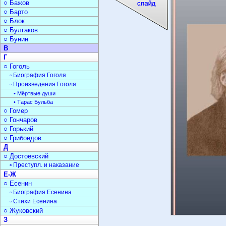
○ Бажов
○ Барто
○ Блок
○ Булгаков
○ Бунин
В
Г
○ Гоголь
▫ Биография Гоголя
▫ Произведения Гоголя
• Мёртвые души
• Тарас Бульба
○ Гомер
○ Гончаров
○ Горький
○ Грибоедов
Д
○ Достоевский
▫ Преступл. и наказание
Е-Ж
○ Есенин
▫ Биография Есенина
▫ Стихи Есенина
○ Жуковский
З