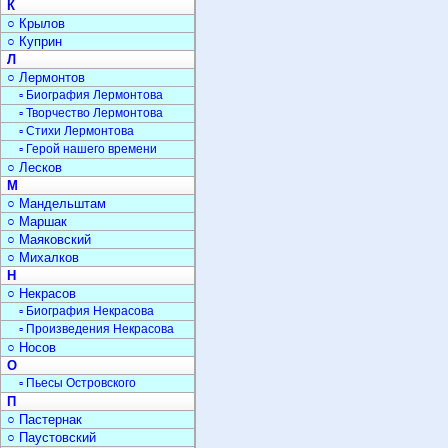
К
○ Крылов
○ Куприн
Л
○ Лермонтов
▫ Биография Лермонтова
▫ Творчество Лермонтова
▫ Стихи Лермонтова
▫ Герой нашего времени
○ Лесков
М
○ Мандельштам
○ Маршак
○ Маяковский
○ Михалков
Н
○ Некрасов
▫ Биография Некрасова
▫ Произведения Некрасова
○ Носов
О
▫ Пьесы Островского
П
○ Пастернак
○ Паустовский