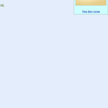
 КБ.
Уха без соли