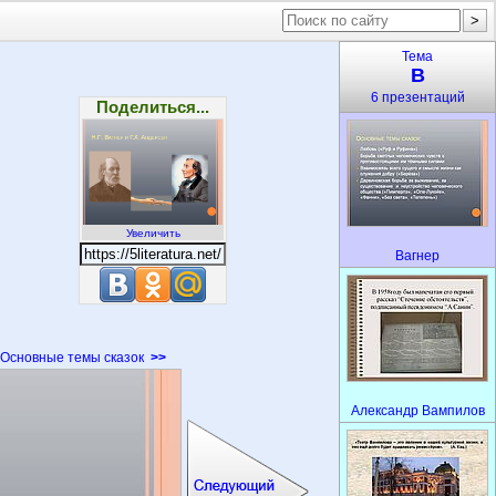
Тема
В
6 презентаций
Поделиться...
Увеличить
Вагнер
Основные темы сказок
>>
Александр Вампилов