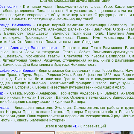
краткое содержание других презентаций
без соли»
- Кто такие «мы». Прокомментируйте слова. Утро. Какое ощ
. «День рождения». Тема рассказа. Что узнаем мы о ценности соли из 
Милосердие и всепрощение. «Спустя четверть века». Структура рассказа и с
оли». Ненависть к преступнику и насильнику над тобой.
сандр Вампилов»
- Открыт первый памятник Александру Вампилову. Те
. Стечение обстоятельств. Александр Валентинович Вампилов. О жизни за
у Вампилову посвящается. Вампилов трагически погиб. Памятник Алек
я молодежь. Произведения Вампилова. Панно. Имя Александра Вам
итет. Читайте Вампилова. Памятник на могиле. Свидание.
илов Александр Валентинович»
- Первые стихи. Театр Вампилова. Вамп
пьес. Книги. Заочная экскурсия. Театры. Дебют Вампилова-драматург
а. Спектакль. Московские театры. Спектакли по пьесам Вампилова. С
. Литературная премия. Раздумье. Студенческая жизнь. Книги о Вампилов
 Вампилова. Дни Вампилова в Иркутске. Неизвестность.
рафия Жюля Верна»
- Верн старался быть реалистичным. Герои Верна. Наут
мли. Трактат. Труды Верна. Родился Жюль Верн 8 февраля 1828 года. Верн 
у в год. Писатели. Дети капитана Гранта. Автор с воодушевлением пи
одцев. Поездка в Америку. Электрический фонарик. Г.Уэллс. Вокруг Луны
я Верна. Встреча Ж. Верна с известным путешественником Жаком Араго.
ер»
- Сказка. Русский Андерсен. Творчество Андерсена и Вагнера. Аналог
казочниками. Николай Петрович Вагнер. Основные темы сказок. Вагнеровска
и обращения к жанру сказки. «Курилка» Вагнера.
льев»
- Биография писателя. Экология. Самостоятельная работа в групп
ка. Награды. Проверка знаний текста. Примеры. Творческая работа. Борис В
экологии души. План характеристики персонажа. Ассоциативный ряд. Истоки
кисты». Совесть. Увлечение историей.
Всего в разделе
«В»
6 презентаций