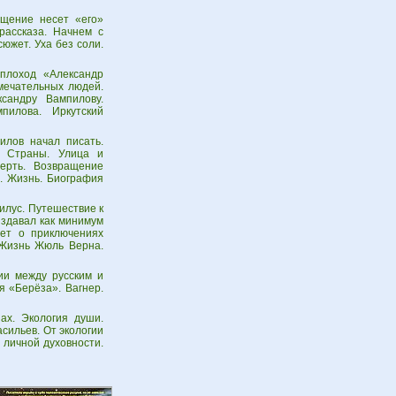
ущение несет «его»
рассказа. Начнем с
южет. Уха без соли.
плоход «Александр
мечательных людей.
сандру Вампилову.
пилова. Иркутский
илов начал писать.
а. Страны. Улица и
мерть. Возвращение
е. Жизнь. Биография
илус. Путешествие к
издавал как минимум
шет о приключениях
. Жизнь Жюль Верна.
ии между русским и
я «Берёза». Вагнер.
ах. Экология души.
асильев. От экологии
 личной духовности.