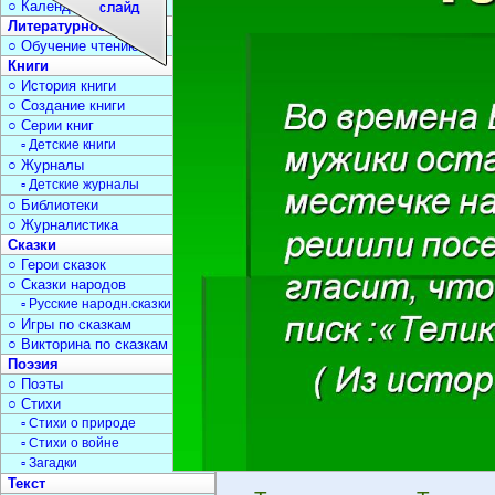
○ Календарь дат
Литературное чтение
○ Обучение чтению
Книги
○ История книги
○ Создание книги
○ Серии книг
▫ Детские книги
○ Журналы
▫ Детские журналы
○ Библиотеки
○ Журналистика
Сказки
○ Герои сказок
○ Сказки народов
▫ Русские народн.сказки
○ Игры по сказкам
○ Викторина по сказкам
Поэзия
○ Поэты
○ Стихи
▫ Стихи о природе
▫ Стихи о войне
▫ Загадки
Текст