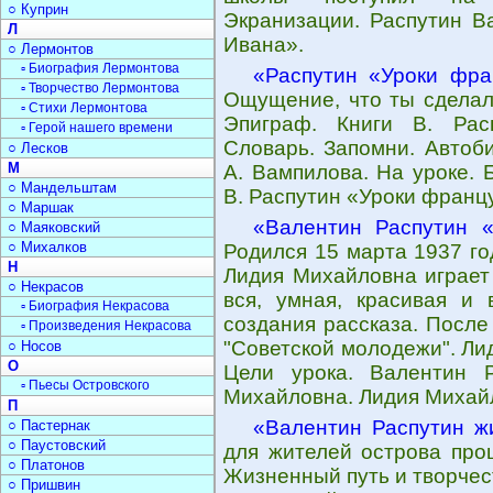
○ Куприн
Экранизации. Распутин В
Л
Ивана».
○ Лермонтов
▫ Биография Лермонтова
«Распутин «Уроки фра
▫ Творчество Лермонтова
Ощущение, что ты сделал
▫ Стихи Лермонтова
Эпиграф. Книги В. Расп
▫ Герой нашего времени
Словарь. Запомни. Автоб
○ Лесков
М
А. Вампилова. На уроке. 
○ Мандельштам
В. Распутин «Уроки францу
○ Маршак
«Валентин Распутин «
○ Маяковский
○ Михалков
Родился 15 марта 1937 го
Н
Лидия Михайловна играет 
○ Некрасов
вся, умная, красивая и
▫ Биография Некрасова
создания рассказа. После
▫ Произведения Некрасова
"Советской молодежи". Ли
○ Носов
О
Цели урока. Валентин Р
▫ Пьесы Островского
Михайловна. Лидия Михайл
П
«Валентин Распутин ж
○ Пастернак
○ Паустовский
для жителей острова про
○ Платонов
Жизненный путь и творчест
○ Пришвин