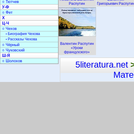
○ Тютчев
Распутин
Григорьевич Распути
У-Ф
○ Фет
Х
Ц-Ч
○ Чехов
▫ Биография Чехова
▫ Рассказы Чехова
Валентин Распутин
○ Чёрный
«Уроки
○ Чуковский
французского»
Ш-Я
○ Шолохов
5literatura.net
Мате