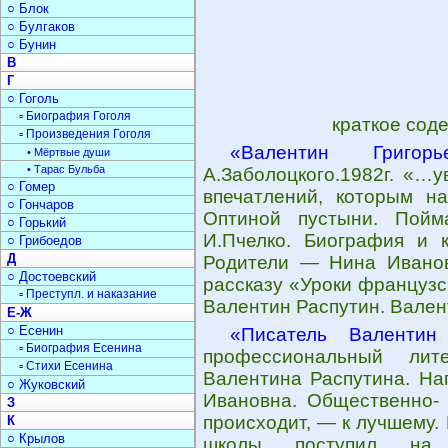
○ Блок
○ Булгаков
○ Бунин
В
Г
○ Гоголь
▫ Биография Гоголя
краткое сод
▫ Произведения Гоголя
«Валентин Григорь
• Мёртвые души
• Тарас Бульба
А.Заболоцкого.1982г. «…у
○ Гомер
впечатлений, которым на
○ Гончаров
Оптиной пустыни. Пойм
○ Горький
И.Пчелко. Биография и к
○ Грибоедов
Д
Родители — Нина Иванов
○ Достоевский
рассказу «Уроки французск
▫ Преступл. и наказание
Валентин Распутин. Вален
Е-Ж
○ Есенин
«Писатель Валентин
▫ Биография Есенина
профессиональный лит
▫ Стихи Есенина
Валентина Распутина. Наг
○ Жуковский
Ивановна. Общественно- 
З
происходит, — к лучшему.
К
○ Крылов
школы поступил на ис