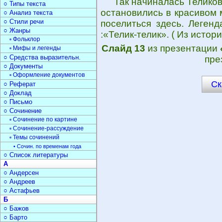
Так начиналась Телико
○ Типы текста
остановились в красивом 
○ Анализ текста
○ Стили речи
поселиться здесь. Легенд
○ Жанры
:«Телик-телик». ( Из истор
▫ Фольклор
Слайд 13
из презентации
▫ Мифы и легенды
○ Средства выразительн.
пре
○ Документы
▫ Оформление документов
Ск
○ Реферат
○ Доклад
○ Письмо
○ Сочинение
▫ Сочинение по картине
▫ Сочинение-рассуждение
▫ Темы сочинений
• Сочин. по временам года
○ Список литературы
А
○ Андерсен
○ Андреев
○ Астафьев
Б
○ Бажов
○ Барто