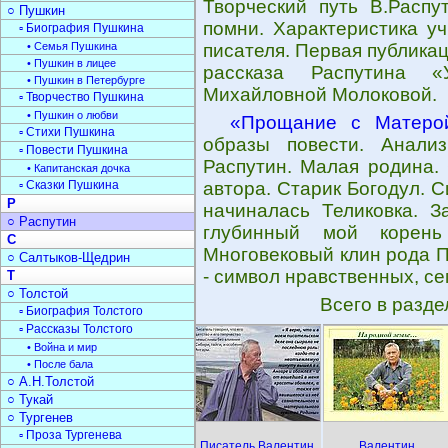
Творческий путь В.Распу
○ Пушкин
помни. Характеристика уч
▫ Биография Пушкина
• Семья Пушкина
писателя. Первая публика
• Пушкин в лицее
рассказа Распутина «
• Пушкин в Петербурге
Михайловной Молоковой.
▫ Творчество Пушкина
• Пушкин о любви
«Прощание с Матеро
▫ Стихи Пушкина
образы повести. Анализ
▫ Повести Пушкина
Распутин. Малая родина.
• Капитанская дочка
▫ Сказки Пушкина
автора. Старик Богодул. 
Р
начиналась Теликовка. З
○ Распутин
глубинный мой корен
С
Многовековый клин рода П
○ Салтыков-Щедрин
- символ нравственных, с
Т
○ Толстой
Всего в разд
▫ Биография Толстого
▫ Рассказы Толстого
• Война и мир
• После бала
○ А.Н.Толстой
○ Тукай
○ Тургенев
▫ Проза Тургенева
Писатель Валентин
Валентин