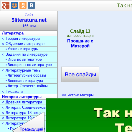
Так н
Сайт
5literatura.net
156 тем
Cлайд
13
Литература
из презентации
○ Теория литературы
Прощание с
○ Обучение литературе
Матерой
▫ Уроки литературы
○ Задания по литературе
▫ Игры по литературе
▫ Викторины по литературе
○ Литературные темы
▫ Литературные образы
▫ Военная литература
▫ Литер. Отечеств. войны
○ Писатели
<<
Истоки Матеры
История литературы
○ Древняя литература
○ Литерат. Средневековья
○ Литература 18 века
○ Литература 19 века
○ Литература 20 века
• Поэзия Серебрян. века