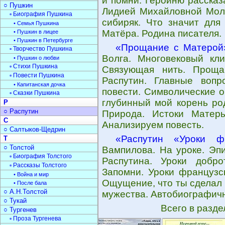
и помни. Героиню рассказ
○ Пушкин
Лидией Михайловной Моло
▫ Биография Пушкина
сибиряк. Что значит для
• Семья Пушкина
Матёра. Родина писателя.
• Пушкин в лицее
• Пушкин в Петербурге
«Прощание с Матерой
▫ Творчество Пушкина
Волга. Многовековый кли
• Пушкин о любви
▫ Стихи Пушкина
Связующая нить. Проща
▫ Повести Пушкина
Распутин. Главные воп
• Капитанская дочка
повести. Символические о
▫ Сказки Пушкина
глубинный мой корень ро
Р
○ Распутин
Природа. Истоки Матер
С
Анализируем повесть.
○ Салтыков-Щедрин
«Распутин «Уроки фр
Т
○ Толстой
Вампилова. На уроке. Эпи
▫ Биография Толстого
Распутина. Уроки добро
▫ Рассказы Толстого
Запомни. Уроки французск
• Война и мир
Ощущение, что ты сделал 
• После бала
○ А.Н.Толстой
мужества. Автобиографичн
○ Тукай
Всего в разд
○ Тургенев
▫ Проза Тургенева