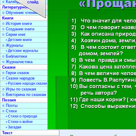
○ Календарь дат
Литературное чтение
○ Обучение чтению
Книги
○ История книги
○ Создание книги
○ Серии книг
▫ Детские книги
○ Журналы
▫ Детские журналы
○ Библиотеки
○ Журналистика
Сказки
○ Герои сказок
○ Сказки народов
▫ Русские народн.сказки
○ Игры по сказкам
○ Викторина по сказкам
Поэзия
○ Поэты
○ Стихи
▫ Стихи о природе
▫ Стихи о войне
▫ Загадки
Текст