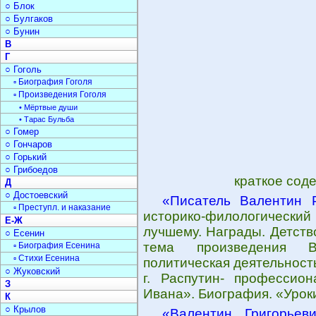
○ Блок
○ Булгаков
○ Бунин
В
Г
○ Гоголь
▫ Биография Гоголя
▫ Произведения Гоголя
• Мёртвые души
• Тарас Бульба
○ Гомер
○ Гончаров
○ Горький
○ Грибоедов
краткое сод
Д
○ Достоевский
«Писатель Валентин 
▫ Преступл. и наказание
историко-филологический 
Е-Ж
лучшему. Награды. Детств
○ Есенин
тема произведения В
▫ Биография Есенина
▫ Стихи Есенина
политическая деятельност
○ Жуковский
г. Распутин- профессио
З
Ивана». Биография. «Урок
К
○ Крылов
«Валентин Григорьев