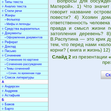
Вопросы для обсужде
○ Типы текста
Матерой». 1) Что значит
○ Анализ текста
○ Стили речи
говорит название остров
○ Жанры
повести? 4) Хозяин дом
▫ Фольклор
ответственность человек
▫ Мифы и легенды
правда и смысл жизни п
○ Средства выразительн.
затопления деревень? 8
○ Документы
▫ Оформление документов
В.Распутина — это крик д
○ Реферат
тем, что перед нами «кол
○ Доклад
корни? ( книга и жизнь) 1
○ Письмо
○ Сочинение
Слайд 2
из презентации
▫ Сочинение по картине
пре
▫ Сочинение-рассуждение
▫ Темы сочинений
• Сочин. по временам года
Ск
○ Список литературы
А
○ Андерсен
○ Андреев
○ Астафьев
Б
○ Бажов
○ Барто