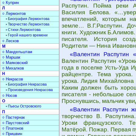
○ Куприн
Распутин. Пойма реки А
Л
Василия Белова. «…увер
○ Лермонтов
впечатлений, которым н
▫ Биография Лермонтова
▫ Творчество Лермонтова
земле… В.Г.Распутин. До
▫ Стихи Лермонтова
книги. Художник Б.Алимов
▫ Герой нашего времени
писателя. История созд
○ Лесков
Родители — Нина Ивановна
М
○ Мандельштам
«Валентин Распутин «
○ Маршак
Валентин Распутин «Урок
○ Маяковский
года в поселке Усть-Уда 
○ Михалков
райцентре. Тема урока.
Н
○ Некрасов
урока. Лидия Михайловна 
▫ Биография Некрасова
Каким должен быть хорош
▫ Произведения Некрасова
писателя - небольшое сел
○ Носов
Проснувшись, мальчик увид
О
▫ Пьесы Островского
«Валентин Распутин ж
П
творчество В. Распутина.
○ Пастернак
Уроки французского. Т
○ Паустовский
○ Платонов
Матёрой. Пожар. Первая п
○ Пришвин