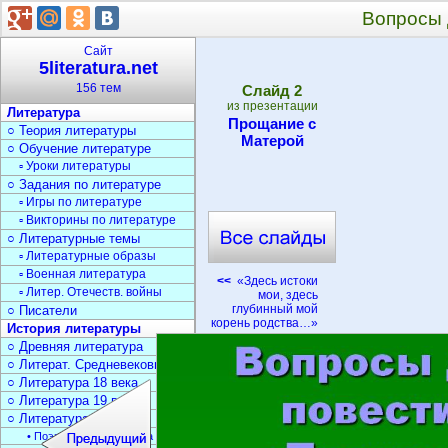
Вопросы 
Сайт
5literatura.net
156 тем
Cлайд
2
из презентации
Литература
Прощание с
○ Теория литературы
Матерой
○ Обучение литературе
▫ Уроки литературы
○ Задания по литературе
▫ Игры по литературе
▫ Викторины по литературе
○ Литературные темы
▫ Литературные образы
▫ Военная литература
<<
«Здесь истоки
▫ Литер. Отечеств. войны
мои, здесь
глубинный мой
○ Писатели
корень родства…»
История литературы
○ Древняя литература
○ Литерат. Средневековья
○ Литература 18 века
○ Литература 19 века
○ Литература 20 века
• Поэзия Серебрян. века