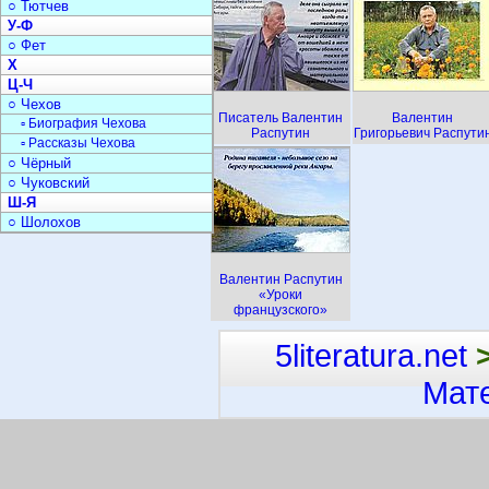
○ Тютчев
У-Ф
○ Фет
Х
Ц-Ч
○ Чехов
Писатель Валентин
Валентин
▫ Биография Чехова
Распутин
Григорьевич Распути
▫ Рассказы Чехова
○ Чёрный
○ Чуковский
Ш-Я
○ Шолохов
Валентин Распутин
«Уроки
французского»
5literatura.net
Мат