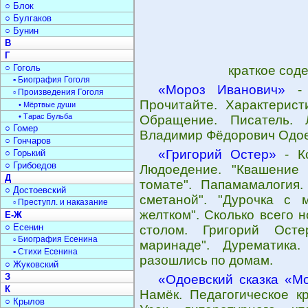
○ Блок
○ Булгаков
○ Бунин
В
Г
○ Гоголь
краткое сод
▫ Биография Гоголя
«Мороз Иванович»
- 
▫ Произведения Гоголя
Прочитайте. Характерист
• Мёртвые души
• Тарас Бульба
Обращение. Писатель. 
○ Гомер
Владимир Фёдорович Одоев
○ Гончаров
«Григорий Остер»
- Ко
○ Горький
○ Грибоедов
Людоедение. "Квашение 
Д
томате". Папамамалогия.
○ Достоевский
сметаной". "Дурочка с 
▫ Преступл. и наказание
желтком". Сколько всего 
Е-Ж
○ Есенин
столом. Григорий Осте
▫ Биография Есенина
маринаде". Дурематика
▫ Стихи Есенина
разошлись по домам.
○ Жуковский
З
«Одоевский сказка «М
К
Намёк. Педагогическое к
○ Крылов