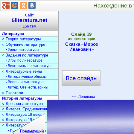
Нахождение в 
Сайт
5literatura.net
156 тем
Литература
Cлайд
19
○ Теория литературы
из презентации
Сказка «Мороз
○ Обучение литературе
Иванович»
▫ Уроки литературы
○ Задания по литературе
▫ Игры по литературе
▫ Викторины по литературе
○ Литературные темы
▫ Литературные образы
▫ Военная литература
▫ Литер. Отечеств. войны
○ Писатели
<<
Ленивица
История литературы
○ Древняя литература
○ Литерат. Средневековья
○ Литература 18 века
○ Литература 19 века
○ Литература 20 века
• Поэзия Серебрян. века