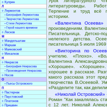
Урок литературного ч
○ Куприн
литературоведы. Работ
Л
Терпение и труд всё п
○ Лермонтов
▫ Биография Лермонтова
историки.
▫ Творчество Лермонтова
«Валентина Осеева»
-
▫ Стихи Лермонтова
произведениям. Валентина
▫ Герой нашего времени
○ Лесков
Писательница. Детско-п
М
нелегкого детства. Осе
○ Мандельштам
писательница 5 июля 1969 г
○ Маршак
○ Маяковский
«Викторина по Осеев
○ Михалков
учителю. «Плохо». «Во
Н
Валентина Александровна
○ Некрасов
«Хорошее». «Хорошее».
▫ Биография Некрасова
▫ Произведения Некрасова
хорошее в рассказе. Раз
○ Носов
какого рассказа этот пре
О
творчества В.Осеевой. Ум
▫ Пьесы Островского
«Разделите так, как делил
П
○ Пастернак
«Николай Островский»
○ Паустовский
Роман "Как закалялась ст
○ Платонов
с 12 лет. Николай Алекс
○ Пришвин