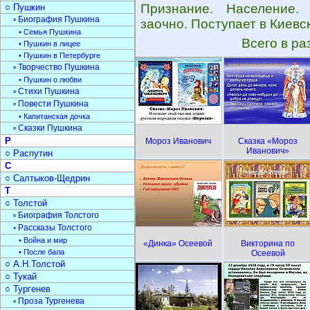
Признание. Население.
○ Пушкин
▫ Биография Пушкина
заочно. Поступает в Киевс
• Семья Пушкина
Всего в р
• Пушкин в лицее
• Пушкин в Петербурге
▫ Творчество Пушкина
• Пушкин о любви
▫ Стихи Пушкина
▫ Повести Пушкина
• Капитанская дочка
▫ Сказки Пушкина
Р
Мороз Иванович
Сказка «Мороз
Иванович»
○ Распутин
С
○ Салтыков-Щедрин
Т
○ Толстой
▫ Биография Толстого
▫ Рассказы Толстого
• Война и мир
«Динка» Осеевой
Викторина по
• После бала
Осеевой
○ А.Н.Толстой
○ Тукай
○ Тургенев
▫ Проза Тургенева