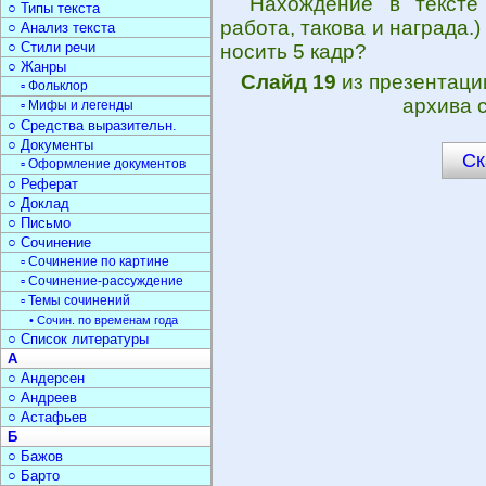
Нахождение в тексте
○ Типы текста
работа, такова и награда.
○ Анализ текста
○ Стили речи
носить 5 кадр?
○ Жанры
Слайд 19
из презентац
▫ Фольклор
архива 
▫ Мифы и легенды
○ Средства выразительн.
○ Документы
Ск
▫ Оформление документов
○ Реферат
○ Доклад
○ Письмо
○ Сочинение
▫ Сочинение по картине
▫ Сочинение-рассуждение
▫ Темы сочинений
• Сочин. по временам года
○ Список литературы
А
○ Андерсен
○ Андреев
○ Астафьев
Б
○ Бажов
○ Барто