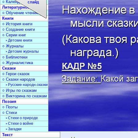
○ Календарь дат
Литературное чтение
○ Обучение чтению
Книги
○ История книги
○ Создание книги
○ Серии книг
▫ Детские книги
○ Журналы
▫ Детские журналы
○ Библиотеки
○ Журналистика
Сказки
○ Герои сказок
○ Сказки народов
▫ Русские народн.сказки
○ Игры по сказкам
○ Викторина по сказкам
Поэзия
○ Поэты
○ Стихи
▫ Стихи о природе
▫ Стихи о войне
▫ Загадки
Текст