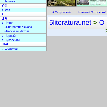
○ Тютчев
У-Ф
○ Фет
А.Островский
Николай Островский
Х
Ц-Ч
5literatura.net
>
О
○ Чехов
▫ Биография Чехова
▫ Рассказы Чехова
○ Чёрный
○ Чуковский
Ш-Я
○ Шолохов