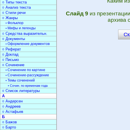
Каким и
○ Типы текста
○ Анализ текста
○ Стили речи
Слайд 9
из презентаци
○ Жанры
архива 
▫ Фольклор
▫ Мифы и легенды
○ Средства выразительн.
Ск
○ Документы
▫ Оформление документов
○ Реферат
○ Доклад
○ Письмо
○ Сочинение
▫ Сочинение по картине
▫ Сочинение-рассуждение
▫ Темы сочинений
• Сочин. по временам года
○ Список литературы
А
○ Андерсен
○ Андреев
○ Астафьев
Б
○ Бажов
○ Барто