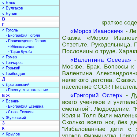
○ Блок
○ Булгаков
○ Бунин
В
краткое сод
Г
○ Гоголь
«Мороз Иванович»
- Ле
▫ Биография Гоголя
Сказка «Мороз Иванови
▫ Произведения Гоголя
Ответьте. Рукодельница. 
• Мёртвые души
Пословицы о труде. Характ
• Тарас Бульба
○ Гомер
«Валентина Осеева»
-
○ Гончаров
Москве. Брак. Вопросы к
○ Горький
Валентина Александровн
○ Грибоедов
Д
нелегкого детства. Сказк
○ Достоевский
население СССР. Писател
▫ Преступл. и наказание
«Григорий Остер»
- Ду
Е-Ж
○ Есенин
всего учеников и учител
▫ Биография Есенина
сметаной". Людоедение. "
▫ Стихи Есенина
Коля и Толя были маленьк
○ Жуковский
Сколько всего ног, без д
З
"Избалованные дети с 
К
○ Крылов
уроков. Физминутка. Григо