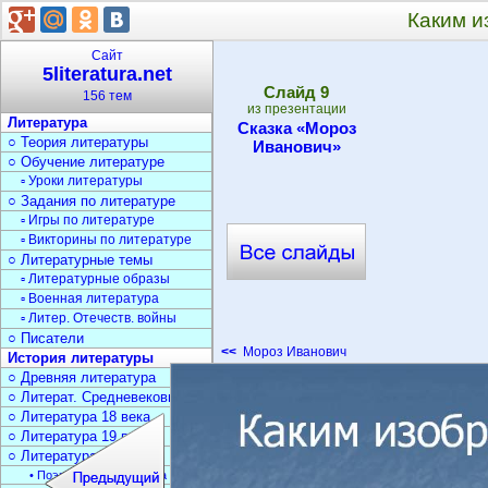
Каким и
Сайт
5literatura.net
Cлайд
9
156 тем
из презентации
Литература
Сказка «Мороз
○ Теория литературы
Иванович»
○ Обучение литературе
▫ Уроки литературы
○ Задания по литературе
▫ Игры по литературе
▫ Викторины по литературе
○ Литературные темы
▫ Литературные образы
▫ Военная литература
▫ Литер. Отечеств. войны
○ Писатели
<<
Мороз Иванович
История литературы
○ Древняя литература
○ Литерат. Средневековья
○ Литература 18 века
○ Литература 19 века
○ Литература 20 века
• Поэзия Серебрян. века