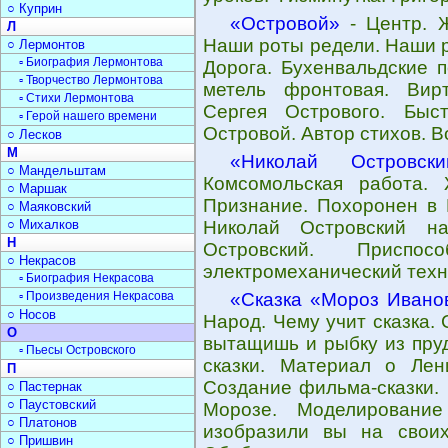
○ Куприн
«Островой»
- Центр. Ж
Л
Наши роты редели. Наши 
○ Лермонтов
▫ Биография Лермонтова
Дорога. Бухенвальдские 
▫ Творчество Лермонтова
метель фронтовая. Вир
▫ Стихи Лермонтова
Сергея Острового. Быс
▫ Герой нашего времени
Островой. Автор стихов. В
○ Лесков
М
«Николай Островски
○ Мандельштам
Комсомольская работа. 
○ Маршак
Признание. Похоронен в 
○ Маяковский
○ Михалков
Николай Островский н
Н
Островский. Приспо
○ Некрасов
электромеханический техн
▫ Биография Некрасова
▫ Произведения Некрасова
«Сказка «Мороз Ивано
○ Носов
Народ. Чему учит сказка.
О
вытащишь и рыбку из пру
▫ Пьесы Островского
сказки. Материал о Лен
П
Создание фильма-сказки. 
○ Пастернак
○ Паустовский
Морозе. Моделирование
○ Платонов
изобразили вы на своих 
○ Пришвин