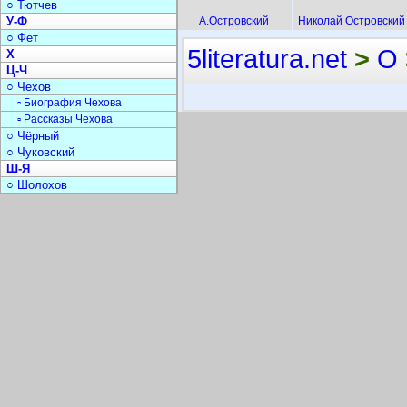
○ Тютчев
У-Ф
А.Островский
Николай Островский
○ Фет
5literatura.net
>
О
Х
Ц-Ч
○ Чехов
▫ Биография Чехова
▫ Рассказы Чехова
○ Чёрный
○ Чуковский
Ш-Я
○ Шолохов