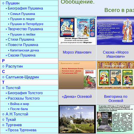
Обобщение.
○ Пушкин
▫ Биография Пушкина
Всего в р
• Семья Пушкина
• Пушкин в лицее
• Пушкин в Петербурге
▫ Творчество Пушкина
• Пушкин о любви
▫ Стихи Пушкина
▫ Повести Пушкина
• Капитанская дочка
Мороз Иванович
Сказка «Мороз
▫ Сказки Пушкина
Иванович»
Р
○ Распутин
С
○ Салтыков-Щедрин
Т
○ Толстой
▫ Биография Толстого
«Динка» Осеевой
Викторина по
▫ Рассказы Толстого
Осеевой
• Война и мир
• После бала
○ А.Н.Толстой
○ Тукай
○ Тургенев
▫ Проза Тургенева