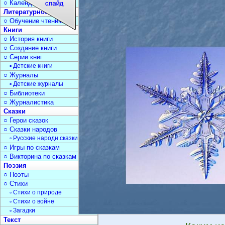
○ Календарь дат
Литературное чтение
○ Обучение чтению
Книги
○ История книги
○ Создание книги
○ Серии книг
▫ Детские книги
○ Журналы
▫ Детские журналы
○ Библиотеки
○ Журналистика
Сказки
○ Герои сказок
○ Сказки народов
▫ Русские народн.сказки
○ Игры по сказкам
○ Викторина по сказкам
Поэзия
○ Поэты
○ Стихи
▫ Стихи о природе
▫ Стихи о войне
▫ Загадки
Текст