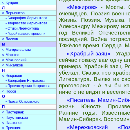
○ Куприн
«Межиров»
- Мосты. С
Л
очевидцев. Поэзия военн
○ Лермонтов
▫ Биография Лермонтова
Жизнь. Поэзия. Музыка. 
▫ Творчество Лермонтова
Александру Межирову исп
▫ Стихи Лермонтова
год Великой Отечестве
▫ Герой нашего времени
последний. Война потрясл
○ Лесков
М
Тяжёлое время. Сердца. М
○ Мандельштам
«Храбрый заяц»
- Угада
○ Маршак
сейчас покажу вам одну ш
○ Маяковский
○ Михалков
примерз. Храбрый заяц. Ро
Н
убежал. Сказка про храбр
○ Некрасов
Литература. Вылез из сво
▫ Биография Некрасова
проговорил: - А вы бы к
▫ Произведения Некрасова
ничего не видят и веселят
○ Носов
О
«Писатель Мамин-Сиб
▫ Пьесы Островского
жизнь. Юность. Произв
П
Ранние годы. Известные
○ Пастернак
○ Паустовский
Мамин-Сибиряк. Воспомина
○ Платонов
«Мережковский «Поэ
○ Пришвин