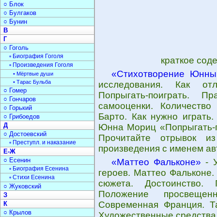
○ Блок
○ Булгаков
○ Бунин
В
Г
○ Гоголь
▫ Биография Гоголя
краткое сод
▫ Произведения Гоголя
«Стихотворение Юнн
• Мёртвые души
• Тарас Бульба
исследования. Как отл
○ Гомер
Попрыгать-поиграть. П
○ Гончаров
самооценки. Количество 
○ Горький
Барто. Как нужно играть
○ Грибоедов
Д
Юнна Мориц «Попрыгать-п
○ Достоевский
Прочитайте отрывок из
▫ Преступл. и наказание
произведения с именем ав
Е-Ж
○ Есенин
«Маттео Фальконе»
- У
▫ Биография Есенина
героев. Маттео Фальконе.
▫ Стихи Есенина
сюжета. Достоинство. 
○ Жуковский
Положение просвещен
З
Современная Франция. Та
К
○ Крылов
Художественные средства.