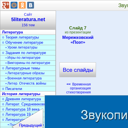
Зву
Сайт
5literatura.net
156 тем
Cлайд
7
Литература
из презентации
Мережковский
○ Теория литературы
«Поэт»
○ Обучение литературе
▫ Уроки литературы
○ Задания по литературе
▫ Игры по литературе
▫ Викторины по литературе
○ Литературные темы
▫ Литературные образы
▫ Военная литература
▫ Литер. Отечеств. войны
<<
Временная
организация
○ Писатели
стихотворения
История литературы
○ Древняя литература
○ Литерат. Средневековья
○ Литература 18 века
○ Литература 19 века
○ Литература 20 века
• Поэзия Серебрян. века