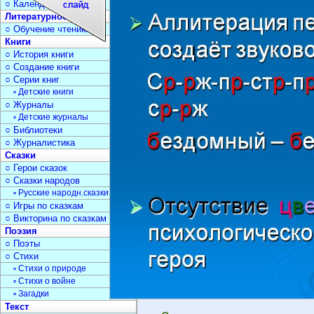
○ Календарь дат
Литературное чтение
○ Обучение чтению
Книги
○ История книги
○ Создание книги
○ Серии книг
▫ Детские книги
○ Журналы
▫ Детские журналы
○ Библиотеки
○ Журналистика
Сказки
○ Герои сказок
○ Сказки народов
▫ Русские народн.сказки
○ Игры по сказкам
○ Викторина по сказкам
Поэзия
○ Поэты
○ Стихи
▫ Стихи о природе
▫ Стихи о войне
▫ Загадки
Текст