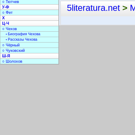
○ Тютчев
5literatura.net
>
У-Ф
○ Фет
Х
Ц-Ч
○ Чехов
▫ Биография Чехова
▫ Рассказы Чехова
○ Чёрный
○ Чуковский
Ш-Я
○ Шолохов