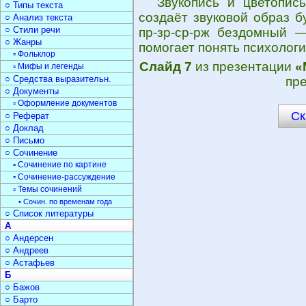
Звукопись и цветопись
○ Типы текста
создаёт звуковой образ бу
○ Анализ текста
○ Стили речи
пр-зр-ср-рж бездомный 
○ Жанры
помогает понять психологи
▫ Фольклор
Слайд 7
из презентации
«
▫ Мифы и легенды
○ Средства выразительн.
пре
○ Документы
▫ Оформление документов
Ск
○ Реферат
○ Доклад
○ Письмо
○ Сочинение
▫ Сочинение по картине
▫ Сочинение-рассуждение
▫ Темы сочинений
• Сочин. по временам года
○ Список литературы
А
○ Андерсен
○ Андреев
○ Астафьев
Б
○ Бажов
○ Барто