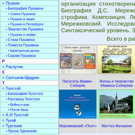
организация стихотворен
○ Пушкин
▫ Биография Пушкина
Биография Д.С. Мережк
• Семья Пушкина
строфика. Композиция. Л
• Пушкин в лицее
Мережковский. Исследов
• Пушкин в Петербурге
▫ Творчество Пушкина
Синтаксический уровень. З
• Пушкин о любви
Всего в р
▫ Стихи Пушкина
▫ Повести Пушкина
• Капитанская дочка
▫ Сказки Пушкина
Р
○ Распутин
С
○ Салтыков-Щедрин
Писатель Мамин-
Жизнь и творчество
Т
Сибиряк
Мамина-Сибиряка
○ Толстой
▫ Биография Толстого
▫ Рассказы Толстого
• Война и мир
• После бала
○ А.Н.Толстой
○ Тукай
○ Тургенев
Мережковский «Поэт»
Маттео Фальконе
▫ Проза Тургенева