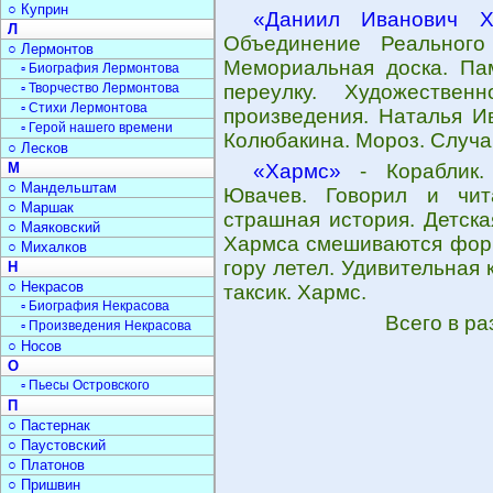
○ Куприн
«Даниил Иванович Х
Л
Объединение Реального
○ Лермонтов
Мемориальная доска. Па
▫ Биография Лермонтова
▫ Творчество Лермонтова
переулку. Художествен
▫ Стихи Лермонтова
произведения. Наталья И
▫ Герой нашего времени
Колюбакина. Мороз. Случа
○ Лесков
М
«Хармс»
- Кораблик.
○ Мандельштам
Ювачев. Говорил и чит
○ Маршак
страшная история. Детска
○ Маяковский
Хармса смешиваются форм
○ Михалков
гору летел. Удивительная
Н
○ Некрасов
таксик. Хармс.
▫ Биография Некрасова
Всего в р
▫ Произведения Некрасова
○ Носов
О
▫ Пьесы Островского
П
○ Пастернак
○ Паустовский
○ Платонов
○ Пришвин