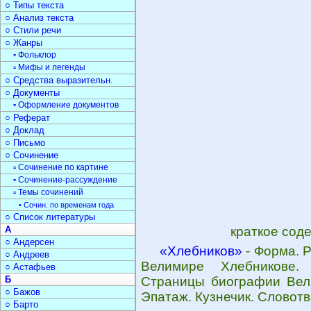
○ Типы текста
○ Анализ текста
○ Стили речи
○ Жанры
▫ Фольклор
▫ Мифы и легенды
○ Средства выразительн.
○ Документы
▫ Оформление документов
○ Реферат
○ Доклад
○ Письмо
○ Сочинение
▫ Сочинение по картине
▫ Сочинение-рассуждение
▫ Темы сочинений
• Сочин. по временам года
○ Список литературы
А
краткое сод
○ Андерсен
«Хлебников»
- Форма. Р
○ Андреев
Велимире Хлебникове.
○ Астафьев
Б
Страницы биографии Вели
○ Бажов
Эпатаж. Кузнечик. Словотв
○ Барто