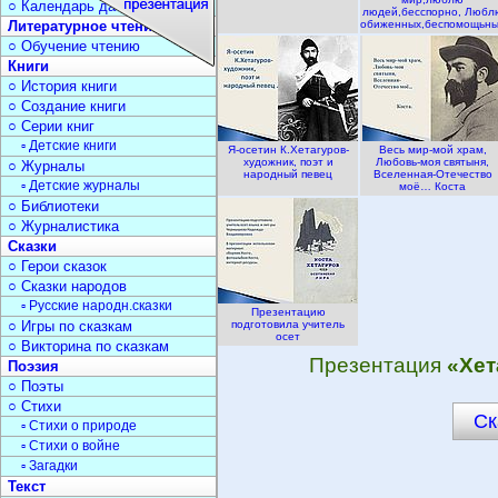
○ Календарь дат
людей,бесспорно, Любл
Литературное чтение
обиженных,беспомощьн
○ Обучение чтению
Книги
○ История книги
○ Создание книги
○ Серии книг
▫ Детские книги
Я-осетин К.Хетагуров-
Весь мир-мой храм,
художник, поэт и
Любовь-моя святыня,
○ Журналы
народный певец
Вселенная-Отечество
▫ Детские журналы
моё… Коста
○ Библиотеки
○ Журналистика
Сказки
○ Герои сказок
○ Сказки народов
▫ Русские народн.сказки
Презентацию
○ Игры по сказкам
подготовила учитель
осет
○ Викторина по сказкам
Презентация
«Хет
Поэзия
○ Поэты
○ Стихи
Ск
▫ Стихи о природе
▫ Стихи о войне
▫ Загадки
Текст