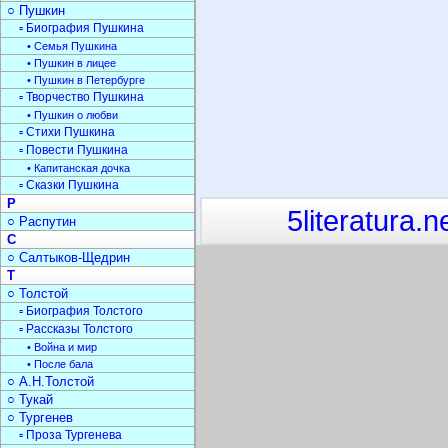
○ Пушкин
▫ Биография Пушкина
• Семья Пушкина
• Пушкин в лицее
• Пушкин в Петербурге
▫ Творчество Пушкина
• Пушкин о любви
▫ Стихи Пушкина
▫ Повести Пушкина
• Капитанская дочка
▫ Сказки Пушкина
Р
5literatura.n
○ Распутин
С
○ Салтыков-Щедрин
Т
○ Толстой
▫ Биография Толстого
▫ Рассказы Толстого
• Война и мир
• После бала
○ А.Н.Толстой
○ Тукай
○ Тургенев
▫ Проза Тургенева