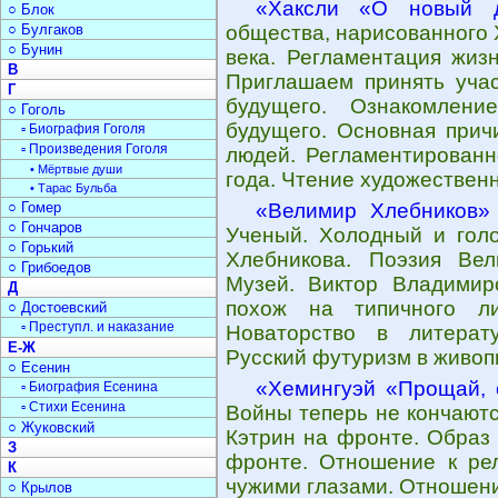
«Хаксли «О новый 
○ Блок
○ Булгаков
общества, нарисованного 
○ Бунин
века. Регламентация жизн
В
Приглашаем принять учас
Г
будущего. Ознакомлен
○ Гоголь
будущего. Основная прич
▫ Биография Гоголя
▫ Произведения Гоголя
людей. Регламентированн
• Мёртвые души
года. Чтение художествен
• Тарас Бульба
○ Гомер
«Велимир Хлебников»
○ Гончаров
Ученый. Холодный и голо
○ Горький
Хлебникова. Поэзия Вел
○ Грибоедов
Музей. Виктор Владимир
Д
похож на типичного ли
○ Достоевский
▫ Преступл. и наказание
Новаторство в литерат
Е-Ж
Русский футуризм в живоп
○ Есенин
«Хемингуэй «Прощай,
▫ Биография Есенина
▫ Стихи Есенина
Войны теперь не кончаютс
○ Жуковский
Кэтрин на фронте. Образ
З
фронте. Отношение к рел
К
чужими глазами. Отношени
○ Крылов