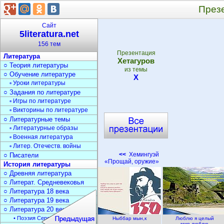
През
Сайт
5literatura.net
156 тем
Презентация
Литература
Хетагуров
○ Теория литературы
из темы
○ Обучение литературе
Х
▫ Уроки литературы
○ Задания по литературе
▫ Игры по литературе
▫ Викторины по литературе
○ Литературные темы
▫ Литературные образы
▫ Военная литература
▫ Литер. Отечеств. войны
<<
Хемингуэй
○ Писатели
«Прощай, оружие»
История литературы
○ Древняя литература
○ Литерат. Средневековья
○ Литература 18 века
○ Литература 19 века
○ Литература 20 века
• Поэзия Серебрян. века
Ныббар мын,к
Люблю я целый
мир,люблю