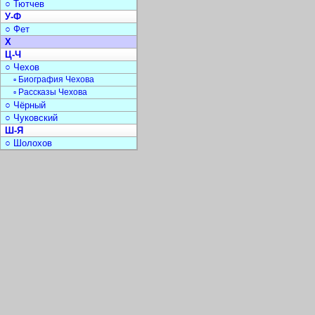
○ Тютчев
У-Ф
○ Фет
Х
Ц-Ч
○ Чехов
▫ Биография Чехова
▫ Рассказы Чехова
○ Чёрный
○ Чуковский
Ш-Я
○ Шолохов