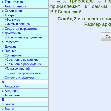
А.С. Грибоедов С по
○ Типы текста
принадлежит к самым м
○ Анализ текста
○ Стили речи
В.Г.Белинский.
○ Жанры
Слайд 2
из презентац
▫ Фольклор
Размер арх
▫ Мифы и легенды
○ Средства выразительн.
○ Документы
Ск
▫ Оформление документов
○ Реферат
○ Доклад
○ Письмо
○ Сочинение
▫ Сочинение по картине
▫ Сочинение-рассуждение
▫ Темы сочинений
• Сочин. по временам года
○ Список литературы
А
○ Андерсен
○ Андреев
○ Астафьев
Б
○ Бажов
○ Барто