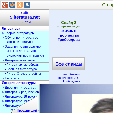
С по
Сайт
5literatura.net
156 тем
Cлайд
2
из презентации
Литература
Жизнь и
○ Теория литературы
творчество
○ Обучение литературе
Грибоедова
▫ Уроки литературы
○ Задания по литературе
▫ Игры по литературе
▫ Викторины по литературе
○ Литературные темы
▫ Литературные образы
▫ Военная литература
▫ Литер. Отечеств. войны
<<
Жизнь и
творчество А.С.
○ Писатели
Грибоедова
История литературы
○ Древняя литература
○ Литерат. Средневековья
○ Литература 18 века
○ Литература 19 века
○ Литература 20 века
• Поэзия Серебрян. века