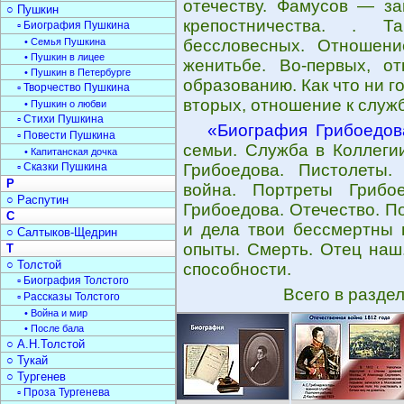
отечеству. Фамусов — за
○ Пушкин
крепостничества. . 
▫ Биография Пушкина
• Семья Пушкина
бессловесных. Отношени
• Пушкин в лицее
женитьбе. Во-первых, о
• Пушкин в Петербурге
образованию. Как что ни го
▫ Творчество Пушкина
вторых, отношение к служ
• Пушкин о любви
▫ Стихи Пушкина
«Биография Грибоедов
▫ Повести Пушкина
семьи. Служба в Коллеги
• Капитанская дочка
▫ Сказки Пушкина
Грибоедова. Пистолеты.
Р
война. Портреты Грибо
○ Распутин
Грибоедова. Отечество. П
С
и дела твои бессмертны 
○ Салтыков-Щедрин
опыты. Смерть. Отец наш
Т
○ Толстой
способности.
▫ Биография Толстого
Всего в разде
▫ Рассказы Толстого
• Война и мир
• После бала
○ А.Н.Толстой
○ Тукай
○ Тургенев
▫ Проза Тургенева