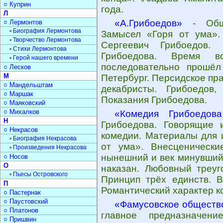
○ Куприн
года.
Л
«А.Грибоедов»
- Обще
○ Лермонтов
▫ Биография Лермонтова
Замысел «Горя от ума». 
▫ Творчество Лермонтова
Сергеевич Грибоедов.
▫ Стихи Лермонтова
Грибоедова. Время в
▫ Герой нашего времени
последовательно прошёл
○ Лесков
М
Петербург. Персидское пр
○ Мандельштам
декабристы. Грибоедов,
○ Маршак
Показания Грибоедова.
○ Маяковский
○ Михалков
«Комедия Грибоедов
Н
Грибоедова. Говорящие
○ Некрасов
комедии. Материалы для 
▫ Биография Некрасова
от ума». Внесценически
▫ Произведения Некрасова
нынешний и век минувший.
○ Носов
О
наказан. Любовный треуг
▫ Пьесы Островского
Принцип трёх единств. В
П
Романтический характер к
○ Пастернак
○ Паустовский
«Фамусовское обществ
○ Платонов
главное предназначен
○ Пришвин