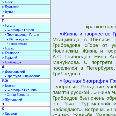
○ Блок
○ Булгаков
○ Бунин
В
Г
○ Гоголь
краткое сод
▫ Биография Гоголя
«Жизнь и творчество 
▫ Произведения Гоголя
Мтацминда, в Тбилиси. 
• Мёртвые души
• Тарас Бульба
Грибоедова «Горе от у
○ Гомер
Новинским. Жизнь и твор
○ Гончаров
А.С. Грибоедов. Нина Ал
○ Горький
Мануйлова. С портрета 
○ Грибоедов
Д
поселился в Петербурге
○ Достоевский
Грибоедова.
▫ Преступл. и наказание
«Краткая биография Г
Е-Ж
○ Есенин
генералы». Рождение, учё
▫ Биография Есенина
памяти русской…» Нина Ча
▫ Стихи Есенина
Грибоедов был очень обр
○ Жуковский
он был. Туркманчайск
З
наблюдают». Встреча. « Г
К
○ Крылов
конца». Усадьба Хмелит