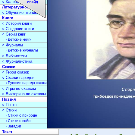
○ Календарь дат
Литературное чтение
○ Обучение чтению
Книги
○ История книги
○ Создание книги
○ Серии книг
▫ Детские книги
○ Журналы
▫ Детские журналы
○ Библиотеки
○ Журналистика
Сказки
○ Герои сказок
○ Сказки народов
▫ Русские народн.сказки
○ Игры по сказкам
○ Викторина по сказкам
Поэзия
○ Поэты
○ Стихи
▫ Стихи о природе
▫ Стихи о войне
▫ Загадки
Текст