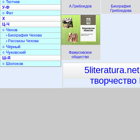
○ Тютчев
А.Грибоедов
Биография
У-Ф
Грибоедова
○ Фет
Х
Ц-Ч
○ Чехов
▫ Биография Чехова
▫ Рассказы Чехова
○ Чёрный
○ Чуковский
Фамусовское
общество
Ш-Я
○ Шолохов
5literatura.net
творчество