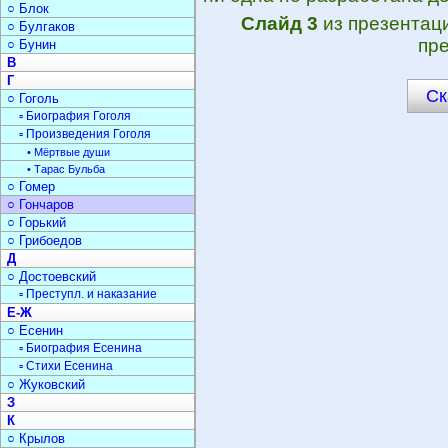
○ Блок
Слайд 3
из презентац
○ Булгаков
пре
○ Бунин
В
Г
Ск
○ Гоголь
▫ Биография Гоголя
▫ Произведения Гоголя
• Мёртвые души
• Тарас Бульба
○ Гомер
○ Гончаров
○ Горький
○ Грибоедов
Д
○ Достоевский
▫ Преступл. и наказание
Е-Ж
○ Есенин
▫ Биография Есенина
▫ Стихи Есенина
○ Жуковский
З
К
○ Крылов