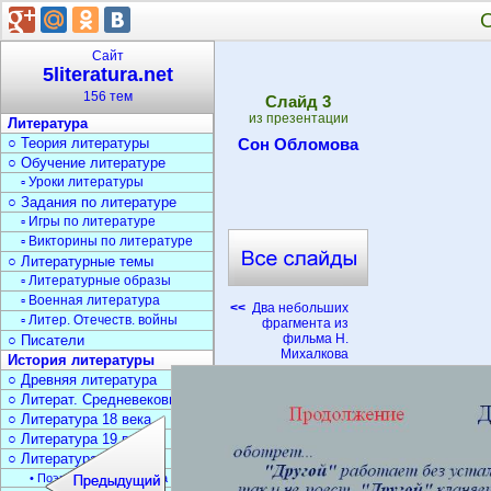
Сайт
5literatura.net
156 тем
Cлайд
3
из презентации
Литература
○ Теория литературы
Сон Обломова
○ Обучение литературе
▫ Уроки литературы
○ Задания по литературе
▫ Игры по литературе
▫ Викторины по литературе
○ Литературные темы
▫ Литературные образы
▫ Военная литература
<<
Два небольших
▫ Литер. Отечеств. войны
фрагмента из
фильма Н.
○ Писатели
Михалкова
История литературы
○ Древняя литература
○ Литерат. Средневековья
○ Литература 18 века
○ Литература 19 века
○ Литература 20 века
• Поэзия Серебрян. века