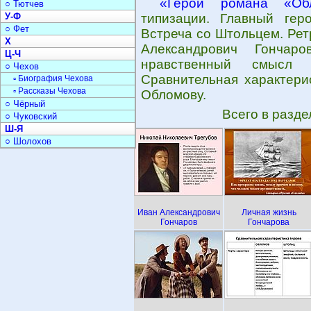
«Герои романа «Об
○ Тютчев
У-Ф
типизации. Главный гер
○ Фет
Встреча со Штольцем. Рет
Х
Александрович Гончар
Ц-Ч
нравственный смысл о
○ Чехов
Сравнительная характери
▫ Биография Чехова
▫ Рассказы Чехова
Обломову.
○ Чёрный
Всего в разд
○ Чуковский
Ш-Я
○ Шолохов
Иван Александрович
Личная жизнь
Гончаров
Гончарова