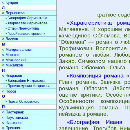
○ Куприн
Л
○ Лермонтов
краткое сод
▫ Биография Лермонтова
«Характеристика ром
▫ Творчество Лермонтова
Матвеевна. К хорошим лю
▫ Стихи Лермонтова
▫ Герой нашего времени
камердинер Обломова. Вс
○ Лесков
“Обломов” — роман о люб
М
Трофимович. Восприятие. 
○ Мандельштам
романом о любви. Любов
○ Маршак
○ Маяковский
Захар. Символом нашего 
○ Михалков
романа. Обломов –Ольга.
Н
«Композиция романа 
○ Некрасов
▫ Биография Некрасова
План романа. Завязка ро
▫ Произведения Некрасова
романа. Обломов. Дейст
○ Носов
оценке критики. Особенн
О
Особенности композици
▫ Пьесы Островского
Кульминация романа. П
П
○ Пастернак
пейзажа в романе.
○ Паустовский
«Биография Ивана Г
○ Платонов
завещание. Трегубов Ник
○ Пришвин