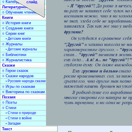
○ Календарь дат
Литературное чтение
○ Обучение чтению
Книги
○ История книги
○ Создание книги
○ Серии книг
▫ Детские книги
○ Журналы
▫ Детские журналы
○ Библиотеки
○ Журналистика
Сказки
○ Герои сказок
○ Сказки народов
▫ Русские народн.сказки
○ Игры по сказкам
○ Викторина по сказкам
Поэзия
○ Поэты
○ Стихи
▫ Стихи о природе
▫ Стихи о войне
▫ Загадки
Текст