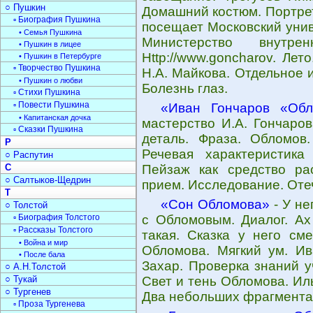
○ Пушкин
Домашний костюм. Портре
▫ Биография Пушкина
посещает Московский унив
• Семья Пушкина
Министерство внутре
• Пушкин в лицее
Http://www.goncharov. Ле
• Пушкин в Петербурге
▫ Творчество Пушкина
Н.А. Майкова. Отдельное 
• Пушкин о любви
Болезнь глаз.
▫ Стихи Пушкина
▫ Повести Пушкина
«Иван Гончаров «Обл
• Капитанская дочка
мастерство И.А. Гончаро
▫ Сказки Пушкина
деталь. Фраза. Обломов.
Р
Речевая характеристика
○ Распутин
С
Пейзаж как средство ра
○ Салтыков-Щедрин
прием. Исследование. Оте
Т
«Сон Обломова»
- У не
○ Толстой
▫ Биография Толстого
с Обломовым. Диалог. Ах 
▫ Рассказы Толстого
такая. Сказка у него см
• Война и мир
Обломова. Мягкий ум. Ив
• После бала
Захар. Проверка знаний 
○ А.Н.Толстой
○ Тукай
Свет и тень Обломова. Ил
○ Тургенев
Два небольших фрагмента
▫ Проза Тургенева