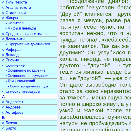
Продолжение Диалог:
○ Типы текста
работает без устали, бегае
○ Анализ текста
○ Стили речи
"Другой" кланяется, "дру
○ Жанры
разве я мечусь, разве р
▫ Фольклор
натянул себе чулок на н
▫ Мифы и легенды
воспитан нежно, что я н
○ Средства выразительн.
нужды не знал, хлеба себ
○ Документы
▫ Оформление документов
не занимался. Так как же
○ Реферат
другими? Он углубился в
○ Доклад
халата никогда не надева
○ Письмо
другого; - "другой"… - т
○ Сочинение
▫ Сочинение по картине
тешится жизнью, везде бы
▫ Сочинение-рассуждение
я… не "другой"!" — уже с 
▫ Темы сочинений
Он даже высвободил голо
• Сочин. по временам года
стало за свою неразвитос
○ Список литературы
А
за тяжесть, мешающую все
○ Андерсен
полно и широко живут, а у
○ Андреев
узкой и жалкой тропе е
○ Астафьев
вырабатывалось мучитель
Б
натуры не пробуждались с
○ Бажов
○ Барто
ни одна не разработана до