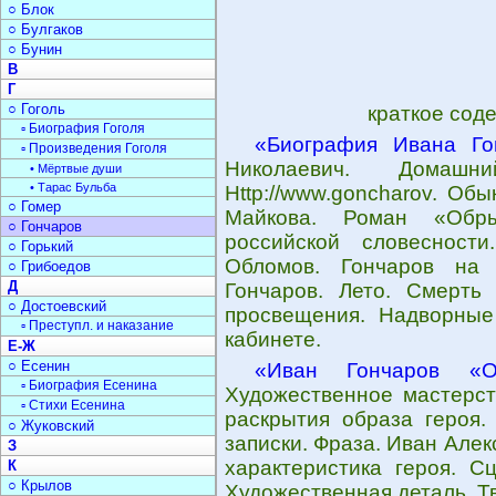
○ Блок
○ Булгаков
○ Бунин
В
Г
○ Гоголь
краткое сод
▫ Биография Гоголя
«Биография Ивана Го
▫ Произведения Гоголя
Николаевич. Домашн
• Мёртвые души
• Тарас Бульба
Http://www.goncharov. Об
○ Гомер
Майкова. Роман «Обр
○ Гончаров
российской словесност
○ Горький
Обломов. Гончаров на 
○ Грибоедов
Д
Гончаров. Лето. Смерть
○ Достоевский
просвещения. Надворные
▫ Преступл. и наказание
кабинете.
Е-Ж
○ Есенин
«Иван Гончаров «О
▫ Биография Есенина
Художественное мастерст
▫ Стихи Есенина
раскрытия образа героя.
○ Жуковский
записки. Фраза. Иван Але
З
характеристика героя. С
К
○ Крылов
Художественная деталь. Т