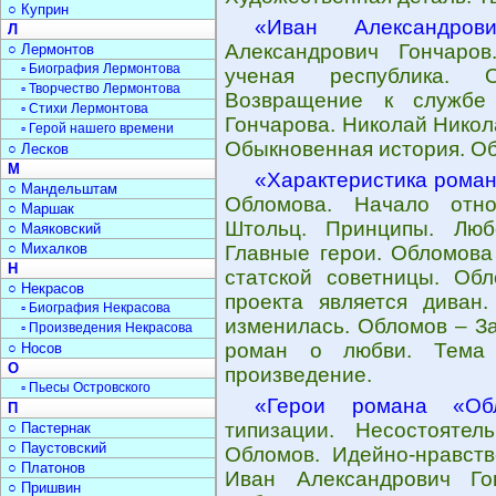
○ Куприн
«Иван Александров
Л
Александрович Гончаров
○ Лермонтов
▫ Биография Лермонтова
ученая республика. О
▫ Творчество Лермонтова
Возвращение к службе 
▫ Стихи Лермонтова
Гончарова. Николай Никол
▫ Герой нашего времени
Обыкновенная история. Об
○ Лесков
М
«Характеристика рома
○ Мандельштам
Обломова. Начало отно
○ Маршак
Штольц. Принципы. Люб
○ Маяковский
○ Михалков
Главные герои. Обломова
Н
статской советницы. Об
○ Некрасов
проекта является диван
▫ Биография Некрасова
изменилась. Обломов – За
▫ Произведения Некрасова
роман о любви. Тема 
○ Носов
О
произведение.
▫ Пьесы Островского
«Герои романа «Об
П
типизации. Несостоятел
○ Пастернак
○ Паустовский
Обломов. Идейно-нравств
○ Платонов
Иван Александрович Гон
○ Пришвин