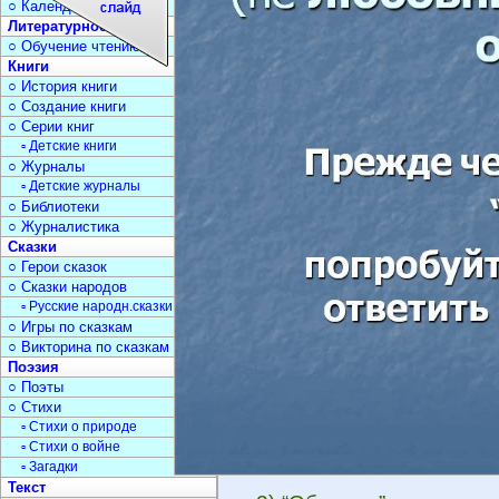
○ Календарь дат
Литературное чтение
○ Обучение чтению
Книги
○ История книги
○ Создание книги
○ Серии книг
▫ Детские книги
○ Журналы
▫ Детские журналы
○ Библиотеки
○ Журналистика
Сказки
○ Герои сказок
○ Сказки народов
▫ Русские народн.сказки
○ Игры по сказкам
○ Викторина по сказкам
Поэзия
○ Поэты
○ Стихи
▫ Стихи о природе
▫ Стихи о войне
▫ Загадки
Текст