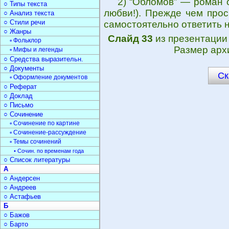
2) “Обломов” — роман 
○ Типы текста
любви!). Прежде чем прос
○ Анализ текста
○ Стили речи
самостоятельно ответить н
○ Жанры
Слайд 33
из презентаци
▫ Фольклор
Размер арх
▫ Мифы и легенды
○ Средства выразительн.
○ Документы
Ск
▫ Оформление документов
○ Реферат
○ Доклад
○ Письмо
○ Сочинение
▫ Сочинение по картине
▫ Сочинение-рассуждение
▫ Темы сочинений
• Сочин. по временам года
○ Список литературы
А
○ Андерсен
○ Андреев
○ Астафьев
Б
○ Бажов
○ Барто