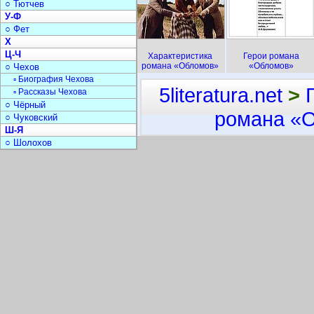
○ Тютчев
У-Ф
○ Фет
Х
Ц-Ч
Характеристика
Герои романа
романа «Обломов»
«Обломов»
○ Чехов
▫ Биография Чехова
5literatura.net
>
▫ Рассказы Чехова
○ Чёрный
романа «
○ Чуковский
Ш-Я
○ Шолохов