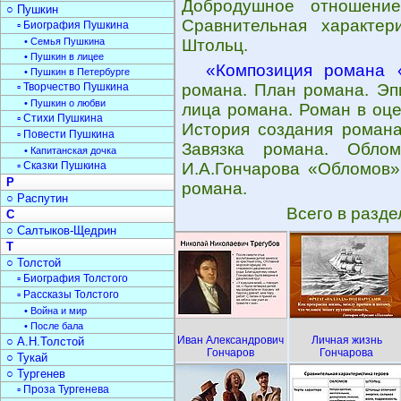
Добродушное отношение
○ Пушкин
Сравнительная характер
▫ Биография Пушкина
• Семья Пушкина
Штольц.
• Пушкин в лицее
«Композиция романа 
• Пушкин в Петербурге
▫ Творчество Пушкина
романа. План романа. Эп
• Пушкин о любви
лица романа. Роман в оце
▫ Стихи Пушкина
История создания романа
▫ Повести Пушкина
Завязка романа. Облом
• Капитанская дочка
▫ Сказки Пушкина
И.А.Гончарова «Обломов»
Р
романа.
○ Распутин
Всего в разд
С
○ Салтыков-Щедрин
Т
○ Толстой
▫ Биография Толстого
▫ Рассказы Толстого
• Война и мир
• После бала
Иван Александрович
Личная жизнь
○ А.Н.Толстой
Гончаров
Гончарова
○ Тукай
○ Тургенев
▫ Проза Тургенева