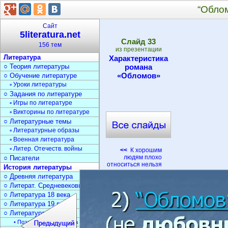
“Обло
Сайт
5literatura.net
Cлайд
33
156 тем
из презентации
Литература
Характеристика
○ Теория литературы
романа
«Обломов»
○ Обучение литературе
▫ Уроки литературы
○ Задания по литературе
▫ Игры по литературе
▫ Викторины по литературе
○ Литературные темы
▫ Литературные образы
▫ Военная литература
▫ Литер. Отечеств. войны
<<
К хорошим
людям плохо
○ Писатели
относиться нельзя
История литературы
○ Древняя литература
○ Литерат. Средневековья
○ Литература 18 века
○ Литература 19 века
○ Литература 20 века
• Поэзия Серебрян. века