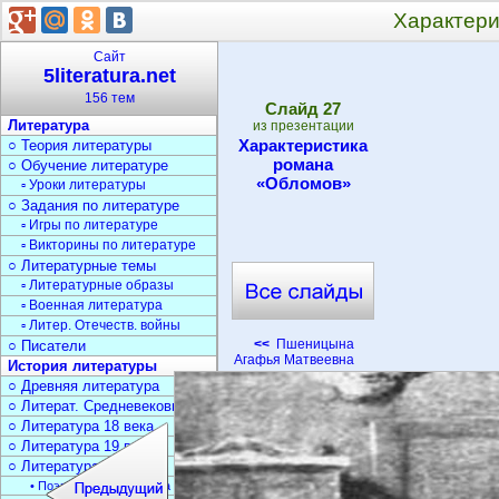
Характери
Сайт
5literatura.net
156 тем
Cлайд
27
Литература
из презентации
Характеристика
○ Теория литературы
романа
○ Обучение литературе
«Обломов»
▫ Уроки литературы
○ Задания по литературе
▫ Игры по литературе
▫ Викторины по литературе
○ Литературные темы
▫ Литературные образы
▫ Военная литература
▫ Литер. Отечеств. войны
<<
Пшеницына
○ Писатели
Агафья Матвеевна
История литературы
○ Древняя литература
○ Литерат. Средневековья
○ Литература 18 века
○ Литература 19 века
○ Литература 20 века
• Поэзия Серебрян. века