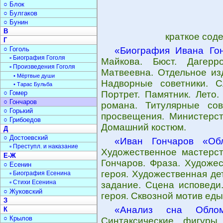
○ Блок
○ Булгаков
○ Бунин
В
краткое сод
Г
○ Гоголь
«Биография Ивана Го
▫ Биография Гоголя
Майкова. Бюст. Дагерр
▫ Произведения Гоголя
Матвеевна. Отдельное из
• Мёртвые души
Надворные советники. С
• Тарас Бульба
○ Гомер
Портрет. Памятник. Лето
○ Гончаров
романа. Титулярные сов
○ Горький
просвещения. Министерст
○ Грибоедов
Домашний костюм.
Д
○ Достоевский
«Иван Гончаров «Об
▫ Преступл. и наказание
Художественное мастерст
Е-Ж
Гончаров. Фраза. Художе
○ Есенин
героя. Художественная де
▫ Биография Есенина
▫ Стихи Есенина
задание. Сцена исповеди
○ Жуковский
героя. Сквозной мотив еды
З
«Анализ сна Облом
К
○ Крылов
Синтаксические фигуры