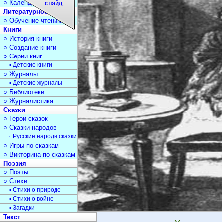
○ Календарь дат
Литературное чтение
○ Обучение чтению
Книги
○ История книги
○ Создание книги
○ Серии книг
▫ Детские книги
○ Журналы
▫ Детские журналы
○ Библиотеки
○ Журналистика
Сказки
○ Герои сказок
○ Сказки народов
▫ Русские народн.сказки
○ Игры по сказкам
○ Викторина по сказкам
Поэзия
○ Поэты
○ Стихи
▫ Стихи о природе
▫ Стихи о войне
▫ Загадки
Текст