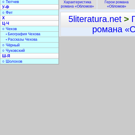
○ Тютчев
Характеристика
Герои романа
романа «Обломов»
«Обломов»
У-Ф
○ Фет
5literatura.net
>
Х
Ц-Ч
романа «
○ Чехов
▫ Биография Чехова
▫ Рассказы Чехова
○ Чёрный
○ Чуковский
Ш-Я
○ Шолохов