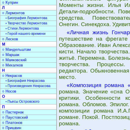
○ Куприн
Моменты жизни. Илья Ил
Л
Детали-подробности. Пов
○ Лермонтов
средства. Повествовате
▫ Биография Лермонтова
▫ Творчество Лермонтова
Онегин. Синекдоха. Удиви
▫ Стихи Лермонтова
«Личная жизнь Гончар
▫ Герой нашего времени
путешествие на фрегате 
○ Лесков
М
Образование. Иван Алекса
○ Мандельштам
кисти. Начало творчества
○ Маршак
житьё. Перемена. Болезнь
○ Маяковский
творчества. Процессы
○ Михалков
редактора. Обыкновенная 
Н
○ Некрасов
место.
▫ Биография Некрасова
«Композиция романа 
▫ Произведения Некрасова
романа. Значение «сна О
○ Носов
О
критики. Особенности 
▫ Пьесы Островского
романа. Обломов. Эпилог
П
композиции романа И.А.
○ Пастернак
романе. Покой. Постпозиц
○ Паустовский
○ Платонов
романа.
○ Пришвин