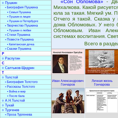
«Сон Обломова»
- Дв
○ Пушкин
Михалкова. Какой рисуется 
▫ Биография Пушкина
юла за такая. Мягкий ум.
• Семья Пушкина
• Пушкин в лицее
Отчего я такой. Сказка у
• Пушкин в Петербурге
дома Обломовых. У него б
▫ Творчество Пушкина
Обломовым. Иван Алекс
• Пушкин о любви
▫ Стихи Пушкина
системах воспитания. Свет
▫ Повести Пушкина
Всего в разд
• Капитанская дочка
▫ Сказки Пушкина
Р
○ Распутин
С
○ Салтыков-Щедрин
Т
○ Толстой
Иван Александрович
Личная жизнь
▫ Биография Толстого
Гончаров
Гончарова
▫ Рассказы Толстого
• Война и мир
• После бала
○ А.Н.Толстой
○ Тукай
○ Тургенев
▫ Проза Тургенева