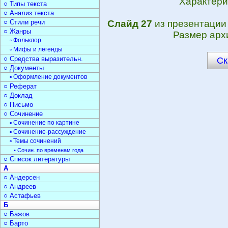
Характери
○ Типы текста
○ Анализ текста
○ Стили речи
Слайд 27
из презентаци
○ Жанры
Размер арх
▫ Фольклор
▫ Мифы и легенды
○ Средства выразительн.
Ск
○ Документы
▫ Оформление документов
○ Реферат
○ Доклад
○ Письмо
○ Сочинение
▫ Сочинение по картине
▫ Сочинение-рассуждение
▫ Темы сочинений
• Сочин. по временам года
○ Список литературы
А
○ Андерсен
○ Андреев
○ Астафьев
Б
○ Бажов
○ Барто