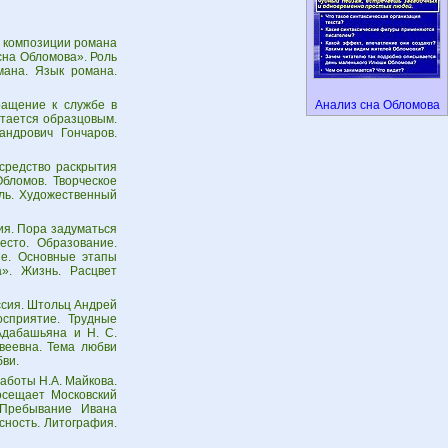
 композиции романа
сна Обломова». Роль
мана. Язык романа.
ращение к службе в
Анализ сна Обломова
итается образцовым.
андрович Гончаров.
 средство раскрытия
Обломов. Творческое
ль. Художественный
ия. Пора задуматься
есто. Образование.
ие. Основные этапы
». Жизнь. Расцвет
ссия. Штольц Андрей
осприятие. Трудные
Адабашьяна и Н. С.
веевна. Тема любви
бви.
аботы Н.А. Майкова.
осещает Московский
 Пребывание Ивана
сность. Литография.