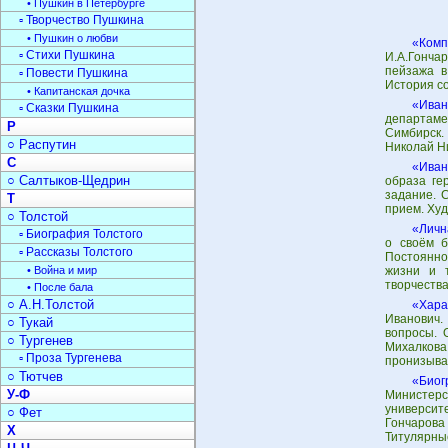
• Пушкин в Петербурге
▫ Творчество Пушкина
• Пушкин о любви
«Комп
▫ Стихи Пушкина
И.А.Гонча
пейзажа в
▫ Повести Пушкина
История со
• Капитанская дочка
«Иван
▫ Сказки Пушкина
департаме
Р
Симбирск.
○ Распутин
Николай Ни
С
«Иван
○ Салтыков-Щедрин
образа ге
задание. 
Т
прием. Худ
○ Толстой
«Личн
▫ Биография Толстого
о своём б
▫ Рассказы Толстого
Постоянно
• Война и мир
жизни и т
творчества
• После бала
○ А.Н.Толстой
«Хара
Иванович.
○ Тукай
вопросы. 
○ Тургенев
Михалкова
▫ Проза Тургенева
пронизыва
○ Тютчев
«Биог
У-Ф
Министерс
университ
○ Фет
Гончарова 
Х
Титулярны