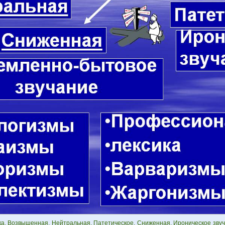
ка. Возвышенная. Нейтральная. Патетическое. Сниженная. Ироническое зву