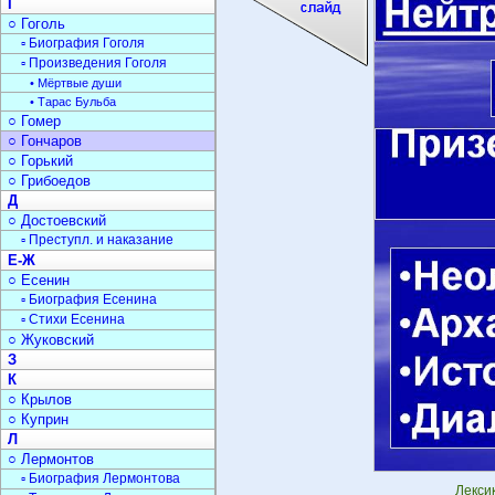
Г
○ Гоголь
▫ Биография Гоголя
▫ Произведения Гоголя
• Мёртвые души
• Тарас Бульба
○ Гомер
○ Гончаров
○ Горький
○ Грибоедов
Д
○ Достоевский
▫ Преступл. и наказание
Е-Ж
○ Есенин
▫ Биография Есенина
▫ Стихи Есенина
○ Жуковский
З
К
○ Крылов
○ Куприн
Л
○ Лермонтов
▫ Биография Лермонтова
Лекси