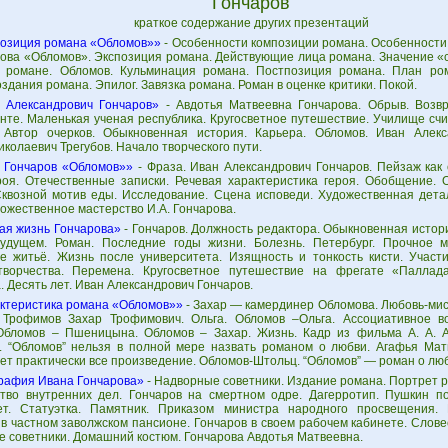
Гончаров
краткое содержание других презентаций
озиция романа «Обломов»»
- Особенности композиции романа. Особенности
рова «Обломов». Экспозиция романа. Действующие лица романа. Значение «
 романе. Обломов. Кульминация романа. Постпозиция романа. План ро
здания романа. Эпилог. Завязка романа. Роман в оценке критики. Покой.
 Александрович Гончаров»
- Авдотья Матвеевна Гончарова. Обрыв. Возв
нте. Маленькая ученая республика. Кругосветное путешествие. Училище сч
 Автор очерков. Обыкновенная история. Карьера. Обломов. Иван Алекс
колаевич Трегубов. Начало творческого пути.
 Гончаров «Обломов»»
- Фраза. Иван Александрович Гончаров. Пейзаж как
роя. Отечественные записки. Речевая характеристика героя. Обобщение. 
Сквозной мотив еды. Исследование. Сцена исповеди. Художественная дета
ожественное мастерство И.А. Гончарова.
ая жизнь Гончарова»
- Гончаров. Должность редактора. Обыкновенная истор
удущем. Роман. Последние годы жизни. Болезнь. Петербург. Прочное м
е житьё. Жизнь после университета. Изящность и тонкость кисти. Участ
ворчества. Перемена. Кругосветное путешествие на фрегате «Паллада
. Десять лет. Иван Александрович Гончаров.
ктеристика романа «Обломов»»
- Захар — камердинер Обломова. Любовь-ми
 Трофимов Захар Трофимович. Ольга. Обломов –Ольга. Ассоциативное в
Обломов – Пшеницына. Обломов – Захар. Жизнь. Кадр из фильма А. А. 
. “Обломов” нельзя в полной мере назвать романом о любви. Агафья Мат
ет практически все произведение. Обломов-Штольц. “Обломов” — роман о лю
рафия Ивана Гончарова»
- Надворные советники. Издание романа. Портрет р
тво внутренних дел. Гончаров на смертном одре. Дагерротип. Пушкин п
ет. Статуэтка. Памятник. Приказом министра народного просвещения.
в частном заволжском пансионе. Гончаров в своем рабочем кабинете. Слове
е советники. Домашний костюм. Гончарова Авдотья Матвеевна.