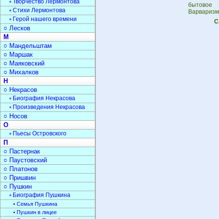
▫ Творчество Лермонтова
бытовое 
▫ Стихи Лермонтова
Варваризм
▫ Герой нашего времени
С
○ Лесков
М
○ Мандельштам
○ Маршак
○ Маяковский
○ Михалков
Н
○ Некрасов
▫ Биография Некрасова
▫ Произведения Некрасова
○ Носов
О
▫ Пьесы Островского
П
○ Пастернак
○ Паустовский
○ Платонов
○ Пришвин
○ Пушкин
▫ Биография Пушкина
• Семья Пушкина
• Пушкин в лицее