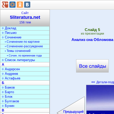
▫ Фольклор
▫ Мифы и легенды
○ Средства выразительн.
Сайт
○ Документы
5literatura.net
▫ Оформление документов
156 тем
○ Реферат
○ Доклад
Cлайд
5
○ Письмо
из презентации
○ Сочинение
Анализ сна Обломова
▫ Сочинение по картине
▫ Сочинение-рассуждение
▫ Темы сочинений
• Сочин. по временам года
○ Список литературы
А
○ Андерсен
○ Андреев
○ Астафьев
<<
Детали-под
Б
○ Бажов
○ Барто
○ Блок
○ Булгаков
○ Бунин
В