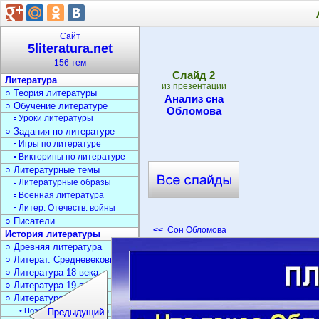
Сайт
5literatura.net
156 тем
Cлайд
2
Литература
из презентации
○ Теория литературы
Анализ сна
○ Обучение литературе
Обломова
▫ Уроки литературы
○ Задания по литературе
▫ Игры по литературе
▫ Викторины по литературе
○ Литературные темы
▫ Литературные образы
▫ Военная литература
▫ Литер. Отечеств. войны
○ Писатели
<<
Сон Обломова
История литературы
○ Древняя литература
○ Литерат. Средневековья
○ Литература 18 века
○ Литература 19 века
○ Литература 20 века
• Поэзия Серебрян. века