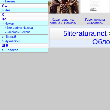
○ Тютчев
У-Ф
○ Фет
Х
Ц-Ч
Характеристика
Герои романа
романа «Обломов»
«Обломов»
○ Чехов
▫ Биография Чехова
5literatura.net
▫ Рассказы Чехова
○ Чёрный
Обло
○ Чуковский
Ш-Я
○ Шолохов