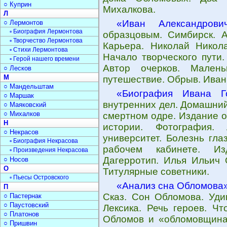
○ Куприн
Михалкова.
Л
«Иван Александрови
○ Лермонтов
▫ Биография Лермонтова
образцовым. Симбирск. А
▫ Творчество Лермонтова
Карьера. Николай Никола
▫ Стихи Лермонтова
Начало творческого пути
▫ Герой нашего времени
Автор очерков. Малень
○ Лесков
М
путешествие. Обрыв. Иван
○ Мандельштам
«Биография Ивана Г
○ Маршак
внутренних дел. Домашний
○ Маяковский
○ Михалков
смертном одре. Издание о
Н
истории. Фотография.
○ Некрасов
университет. Болезнь глаз
▫ Биография Некрасова
рабочем кабинете. Из
▫ Произведения Некрасова
Дагерротип. Илья Ильич 
○ Носов
О
Титулярные советники.
▫ Пьесы Островского
«Анализ сна Обломова
П
Сказ. Сон Обломова. Уди
○ Пастернак
○ Паустовский
Лексика. Речь героев. Чт
○ Платонов
Обломов и «обломовщина»
○ Пришвин