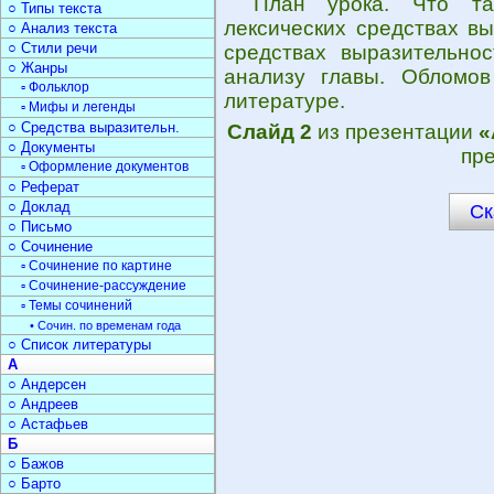
План урока. Что та
○ Типы текста
лексических средствах вы
○ Анализ текста
○ Стили речи
средствах выразительнос
○ Жанры
анализу главы. Обломо
▫ Фольклор
литературе.
▫ Мифы и легенды
○ Средства выразительн.
Слайд 2
из презентации
«
○ Документы
пре
▫ Оформление документов
○ Реферат
○ Доклад
Ск
○ Письмо
○ Сочинение
▫ Сочинение по картине
▫ Сочинение-рассуждение
▫ Темы сочинений
• Сочин. по временам года
○ Список литературы
А
○ Андерсен
○ Андреев
○ Астафьев
Б
○ Бажов
○ Барто