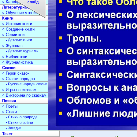
○ Календарь дат
Литературное чтение
○ Обучение чтению
Книги
○ История книги
○ Создание книги
○ Серии книг
▫ Детские книги
○ Журналы
▫ Детские журналы
○ Библиотеки
○ Журналистика
Сказки
○ Герои сказок
○ Сказки народов
▫ Русские народн.сказки
○ Игры по сказкам
○ Викторина по сказкам
Поэзия
○ Поэты
○ Стихи
▫ Стихи о природе
▫ Стихи о войне
▫ Загадки
Текст