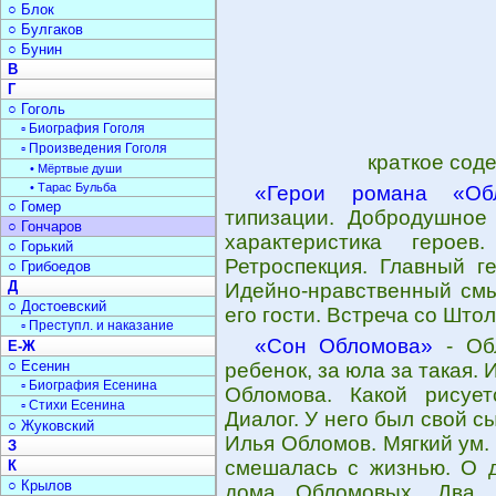
○ Блок
○ Булгаков
○ Бунин
В
Г
○ Гоголь
▫ Биография Гоголя
▫ Произведения Гоголя
краткое сод
• Мёртвые души
• Тарас Бульба
«Герои романа «Об
○ Гомер
типизации. Добродушное
○ Гончаров
характеристика героев
○ Горький
Ретроспекция. Главный г
○ Грибоедов
Д
Идейно-нравственный смы
○ Достоевский
его гости. Встреча со Што
▫ Преступл. и наказание
«Сон Обломова»
- Обл
Е-Ж
○ Есенин
ребенок, за юла за такая.
▫ Биография Есенина
Обломова. Какой рисует
▫ Стихи Есенина
Диалог. У него был свой с
○ Жуковский
Илья Обломов. Мягкий ум. О
З
смешалась с жизнью. О д
К
○ Крылов
дома Обломовых. Два 