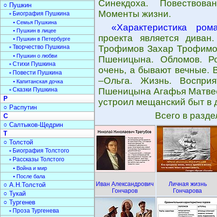
Синекдоха. Повествован
○ Пушкин
Моменты жизни.
▫ Биография Пушкина
• Семья Пушкина
«Характеристика ром
• Пушкин в лицее
проекта является диван
• Пушкин в Петербурге
▫ Творчество Пушкина
Трофимов Захар Трофимов
• Пушкин о любви
Пшеницына. Обломов. Р
▫ Стихи Пушкина
очень, а бывают вечные.
▫ Повести Пушкина
–Ольга. Жизнь. Воспри
• Капитанская дочка
▫ Сказки Пушкина
Пшеницына Агафья Матвее
Р
устроил мещанский быт в 
○ Распутин
Всего в разд
С
○ Салтыков-Щедрин
Т
○ Толстой
▫ Биография Толстого
▫ Рассказы Толстого
• Война и мир
• После бала
Иван Александрович
Личная жизнь
○ А.Н.Толстой
Гончаров
Гончарова
○ Тукай
○ Тургенев
▫ Проза Тургенева