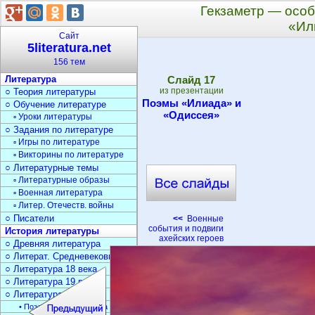
Гекзаметр — особ
«Ил
Сайт
5literatura.net
156 тем
Литература
Cлайд
17
из презентации
○ Теория литературы
Поэмы «Илиада» и
○ Обучение литературе
«Одиссея»
▫ Уроки литературы
○ Задания по литературе
▫ Игры по литературе
▫ Викторины по литературе
○ Литературные темы
▫ Литературные образы
▫ Военная литература
▫ Литер. Отечеств. войны
○ Писатели
<<
Военные
события и подвиги
История литературы
ахейских героев
○ Древняя литература
○ Литерат. Средневековья
○ Литература 18 века
○ Литература 19 века
○ Литература 20 века
• Поэзия Серебрян. века