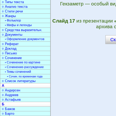
○ Типы текста
Гекзаметр — особый ви
○ Анализ текста
○ Стили речи
○ Жанры
Слайд 17
из презентации
▫ Фольклор
▫ Мифы и легенды
архива 
○ Средства выразительн.
○ Документы
Ск
▫ Оформление документов
○ Реферат
○ Доклад
○ Письмо
○ Сочинение
▫ Сочинение по картине
▫ Сочинение-рассуждение
▫ Темы сочинений
• Сочин. по временам года
○ Список литературы
А
○ Андерсен
○ Андреев
○ Астафьев
Б
○ Бажов
○ Барто