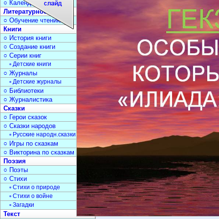
○ Календарь дат
Литературное чтение
○ Обучение чтению
Книги
○ История книги
○ Создание книги
○ Серии книг
▫ Детские книги
○ Журналы
▫ Детские журналы
○ Библиотеки
○ Журналистика
Сказки
○ Герои сказок
○ Сказки народов
▫ Русские народн.сказки
○ Игры по сказкам
○ Викторина по сказкам
Поэзия
○ Поэты
○ Стихи
▫ Стихи о природе
▫ Стихи о войне
▫ Загадки
Текст