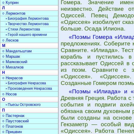
Гомера. Значение име
○ Куприн
Л
неизвестно. Действие о
○ Лермонтов
Одиссей. Певец Демодо
▫ Биография Лермонтова
«Одиссея» изобилует ска
▫ Творчество Лермонтова
больше. Осада Илиона.
▫ Стихи Лермонтова
▫ Герой нашего времени
«Поэмы Гомера «Илиад
○ Лесков
предложениях. Соберите 
М
Сравните. «Илиада». Тест
○ Мандельштам
корабль и пустились в
○ Маршак
○ Маяковский
рассказывает Одиссей в 
○ Михалков
из поэм. Сравните с 
Н
«Одиссея». «Одиссея».
○ Некрасов
Созданные Гомером поэмы
▫ Биография Некрасова
▫ Произведения Некрасова
«Поэмы «Илиада» и «
○ Носов
Древняя Греция. Работа с
О
события и подвиги ахей
▫ Пьесы Островского
П
обязана своим духовным 
○ Пастернак
были созданы на основе 
○ Паустовский
Гекзаметр — особый вид
○ Платонов
«Одиссея». Работа Пенел
○ Пришвин