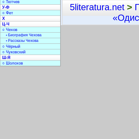
○ Тютчев
5literatura.net
>
У-Ф
○ Фет
«Одис
Х
Ц-Ч
○ Чехов
▫ Биография Чехова
▫ Рассказы Чехова
○ Чёрный
○ Чуковский
Ш-Я
○ Шолохов