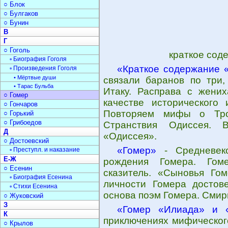
○ Блок
○ Булгаков
○ Бунин
В
Г
○ Гоголь
краткое сод
▫ Биография Гоголя
«Краткое содержание 
▫ Произведения Гоголя
• Мёртвые души
связали баранов по три,
• Тарас Бульба
Итаку. Расправа с жени
○ Гомер
качестве исторического 
○ Гончаров
Повторяем мифы о Троя
○ Горький
○ Грибоедов
Странствия Одиссея. 
Д
«Одиссея».
○ Достоевский
«Гомер»
- Средневеко
▫ Преступл. и наказание
Е-Ж
рождения Гомера. Гоме
○ Есенин
сказитель. «Сыновья Го
▫ Биография Есенина
личности Гомера достове
▫ Стихи Есенина
основа поэм Гомера. Смир
○ Жуковский
З
«Гомер «Илиада» и 
К
приключениях мифическог
○ Крылов