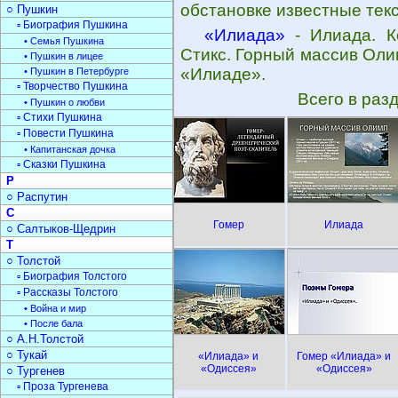
обстановке известные тек
○ Пушкин
▫ Биография Пушкина
«Илиада»
- Илиада. К
• Семья Пушкина
Стикс. Горный массив Олим
• Пушкин в лицее
«Илиаде».
• Пушкин в Петербурге
▫ Творчество Пушкина
Всего в раз
• Пушкин о любви
▫ Стихи Пушкина
▫ Повести Пушкина
• Капитанская дочка
▫ Сказки Пушкина
Р
○ Распутин
С
Гомер
Илиада
○ Салтыков-Щедрин
Т
○ Толстой
▫ Биография Толстого
▫ Рассказы Толстого
• Война и мир
• После бала
○ А.Н.Толстой
○ Тукай
«Илиада» и
Гомер «Илиада» и
«Одиссея»
«Одиссея»
○ Тургенев
▫ Проза Тургенева