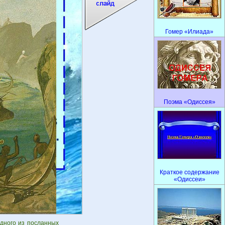
Гомер «Илиада»
Поэма «Одиссея»
Краткое содержание
«Одиссеи»
Одного из посланных