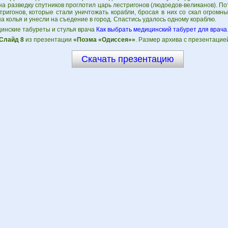
а разведку спутников проглотил царь лестригонов (людоедов-великанов). П
тригонов, которые стали уничтожать корабли, бросая в них со скал огромн
а колья и унесли на съедение в город. Спастись удалось одному кораблю.
инские табуреты и стулья врача
Как выбрать медицинский табурет для врача
Слайд 8
из презентации
«Поэма «Одиссея»»
. Размер архива с презентацие
Скачать презентацию