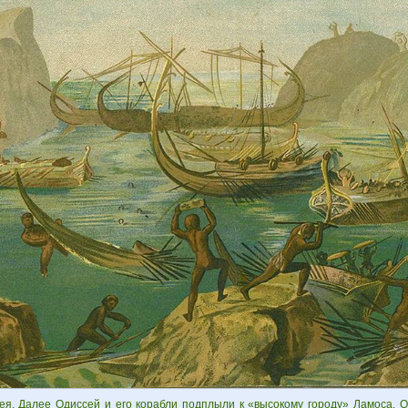
ея. Далее Одиссей и его корабли подплыли к «высокому городу» Ламоса. 