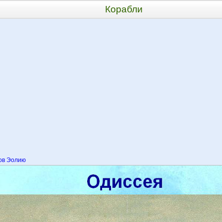
Корабли
ов Эолию