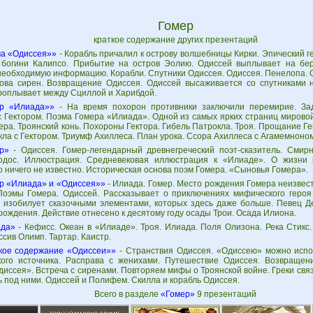
Гомер
краткое содержание других презентаций
а «Одиссея»»
- Корабль причалил к острову волшебницы Кирки. Эпический г
 богини Калипсо. Прибытие на остров Эолию. Одиссей выплывает на бер
необходимую информацию. Корабли. Спутники Одиссея. Одиссея. Пенелопа.
ова сирен. Возвращение Одиссея. Одиссей высаживается со спутниками н
роплывает между Сциллой и Харибдой.
р «Илиада»»
- На время похорон противники заключили перемирие. За
с Гектором. Поэма Гомера «Илиада». Одной из самых ярких страниц мирово
ра. Троянский конь. Похороны Гектора. Гибель Патрокла. Троя. Прощание Ге
ла с Гектором. Триумф Ахиллеса. План урока. Ссора Ахиллеса с Агамемноном
р»
- Одиссея. Гомер-легендарный древнегреческий поэт-сказитель. Смир
одос. Иллюстрация. Средневековая иллюстрация к «Илиаде». О жизни 
 ничего не известно. Историческая основа поэм Гомера. «Сыновья Гомера».
р «Илиада» и «Одиссея»»
- Илиада. Гомер. Место рождения Гомера неизвес
Поэмы Гомера. Одиссей. Рассказывает о приключениях мифического героя
 изобилует сказочными элементами, которых здесь даже больше. Певец Д
рождения. Действие отнесено к десятому году осады Трои. Осада Илиона.
да»
- Кефисс. Океан в «Илиаде». Троя. Илиада. Поля Олизона. Река Стикс.
сив Олимп. Тартар. Каистр.
кое содержание «Одиссеи»»
- Странствия Одиссея. «Одиссею» можно испол
кого источника. Расправа с женихами. Путешествие Одиссея. Возвращен
иссея». Встреча с сиренами. Повторяем мифы о Троянской войне. Греки связ
 под ними. Одиссей и Полифем. Скилла и корабль Одиссея.
Всего в разделе
«Гомер»
9 презентаций