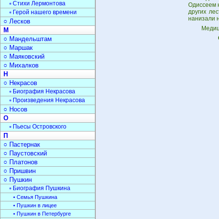
▫ Стихи Лермонтова
Одиссеем н
других лес
▫ Герой нашего времени
нанизали н
○ Лесков
Медиц
М
○ Мандельштам
○ Маршак
○ Маяковский
○ Михалков
Н
○ Некрасов
▫ Биография Некрасова
▫ Произведения Некрасова
○ Носов
О
▫ Пьесы Островского
П
○ Пастернак
○ Паустовский
○ Платонов
○ Пришвин
○ Пушкин
▫ Биография Пушкина
• Семья Пушкина
• Пушкин в лицее
• Пушкин в Петербурге