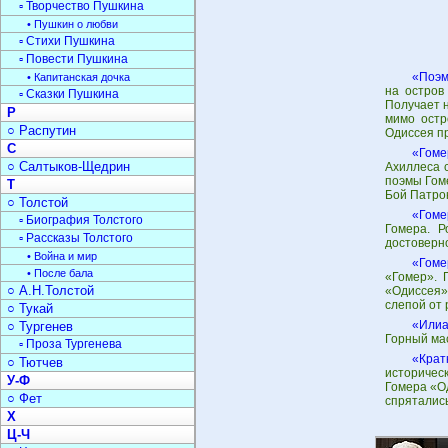
▫ Творчество Пушкина
• Пушкин о любви
▫ Стихи Пушкина
▫ Повести Пушкина
«Поэм
• Капитанская дочка
на остров
▫ Сказки Пушкина
Получает 
Р
мимо остр
○ Распутин
Одиссея п
С
«Гоме
○ Салтыков-Щедрин
Ахиллеса 
поэмы Гоме
Т
Бой Патрок
○ Толстой
«Гоме
▫ Биография Толстого
Гомера. Р
▫ Рассказы Толстого
достоверно
• Война и мир
«Гоме
• После бала
«Гомер». 
○ А.Н.Толстой
«Одиссея»
слепой от 
○ Тукай
«Илиа
○ Тургенев
Горный мас
▫ Проза Тургенева
«Крат
○ Тютчев
историчес
У-Ф
Гомера «Од
○ Фет
спрятались
Х
Ц-Ч