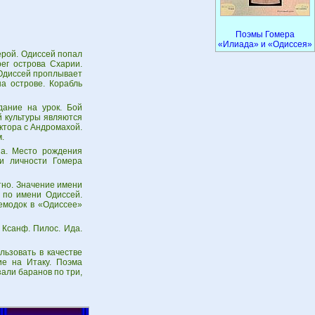
Поэмы Гомера
«Илиада» и «Одиссея»
ерой. Одиссей попал
ег острова Схарии.
 Одиссей проплывает
а острове. Корабль
дание на урок. Бой
й культуры являются
ктора с Андромахой.
.
на. Место рождения
и личности Гомера
тно. Значение имени
 по имени Одиссей.
емодок в «Одиссее»
 Ксанф. Пилос. Ида.
ьзовать в качестве
ие на Итаку. Поэма
али баранов по три,