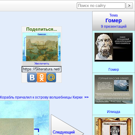
Тема
Гомер
9 презентаций
Поделиться...
Увеличить
Гомер
Корабль причалил к острову волшебницы Кирки
>>
Илиада