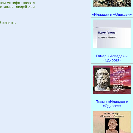
отом Антифат позвал
ые камни. Людей они
«Илиада» и «Одиссея»
.
й 3306 КБ.
Гомер «Илиада» и
«Одиссея»
Поэмы «Илиада» и
«Одиссея»