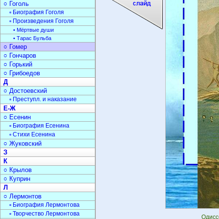
○ Гоголь
▫ Биография Гоголя
▫ Произведения Гоголя
• Мёртвые души
• Тарас Бульба
○ Гомер
○ Гончаров
○ Горький
○ Грибоедов
Д
○ Достоевский
▫ Преступл. и наказание
Е-Ж
○ Есенин
▫ Биография Есенина
▫ Стихи Есенина
○ Жуковский
З
К
○ Крылов
○ Куприн
Л
○ Лермонтов
▫ Биография Лермонтова
▫ Творчество Лермонтова
Одисс