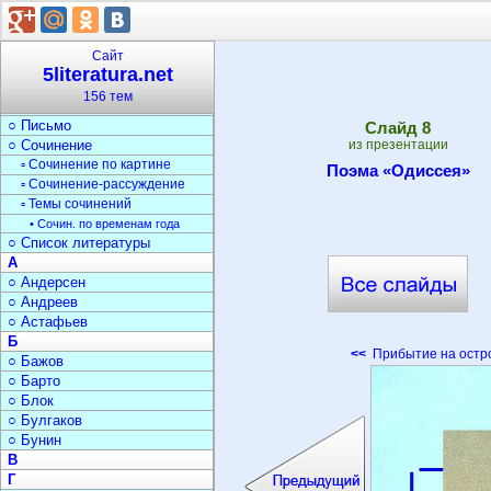
▫ Мифы и легенды
○ Средства выразительн.
○ Документы
Сайт
▫ Оформление документов
5literatura.net
○ Реферат
156 тем
○ Доклад
○ Письмо
Cлайд
8
○ Сочинение
из презентации
▫ Сочинение по картине
Поэма «Одиссея»
▫ Сочинение-рассуждение
▫ Темы сочинений
• Сочин. по временам года
○ Список литературы
А
○ Андерсен
○ Андреев
○ Астафьев
Б
<<
Прибытие на остр
○ Бажов
○ Барто
○ Блок
○ Булгаков
○ Бунин
В
Г