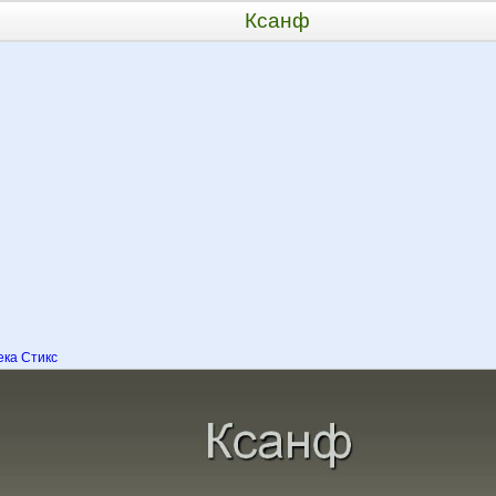
Ксанф
ка Стикс