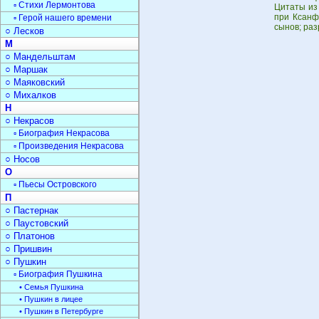
▫ Стихи Лермонтова
Цитаты из
при Ксанф
▫ Герой нашего времени
сынов; ра
○ Лесков
М
○ Мандельштам
○ Маршак
○ Маяковский
○ Михалков
Н
○ Некрасов
▫ Биография Некрасова
▫ Произведения Некрасова
○ Носов
О
▫ Пьесы Островского
П
○ Пастернак
○ Паустовский
○ Платонов
○ Пришвин
○ Пушкин
▫ Биография Пушкина
• Семья Пушкина
• Пушкин в лицее
• Пушкин в Петербурге