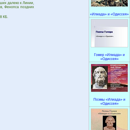
ших далеко к Линии,
в, Фенопса поздних
«Илиада» и «Одиссея»
8 КБ.
Гомер «Илиада» и
«Одиссея»
Поэмы «Илиада» и
«Одиссея»