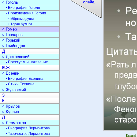
○ Гоголь
▫ Биография Гоголя
▫ Произведения Гоголя
• Мёртвые души
• Тарас Бульба
○ Гомер
○ Гончаров
○ Горький
○ Грибоедов
Д
○ Достоевский
▫ Преступл. и наказание
Е-Ж
○ Есенин
▫ Биография Есенина
▫ Стихи Есенина
○ Жуковский
З
К
○ Крылов
○ Куприн
Л
○ Лермонтов
▫ Биография Лермонтова
▫ Творчество Лермонтова
Ксанф