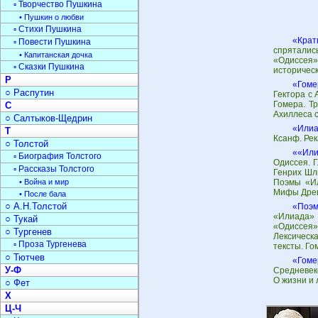
▫ Творчество Пушкина
• Пушкин о любви
▫ Стихи Пушкина
«Крат
▫ Повести Пушкина
спряталис
• Капитанская дочка
«Одиссея»
▫ Сказки Пушкина
историческ
Р
«Гоме
○ Распутин
Гектора с
Гомера. Т
С
Ахиллеса 
○ Салтыков-Щедрин
«Илиа
Т
Ксанф. Рек
○ Толстой
««Или
▫ Биография Толстого
Одиссея. 
▫ Рассказы Толстого
Генрих Шли
• Война и мир
Поэмы «Ил
Мифы Древ
• После бала
○ А.Н.Толстой
«Поэм
«Илиада» 
○ Тукай
«Одиссея»
○ Тургенев
Лексическ
▫ Проза Тургенева
тексты. Го
○ Тютчев
«Гоме
У-Ф
Средневек
О жизни и 
○ Фет
Х
Ц-Ч