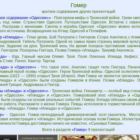
Гомер
краткое содержание других презентаций
кое содержание «Одиссеи»»
- Повторяем мифы о Троянской войне. Греки связ
ь под ними. Странствия Одиссея. Путешествие Одиссея. Встреча с сире
. Расправа с женихами. Скилла и корабль Одиссея. «Одиссею» можно испо
ого источника. Возвращение на Итаку. Одиссей и Полифем.
р «Илиада»»
- План урока. Бой Патрокла с Гектором. Ссора Ахиллеса с Аг
 Андромахой. Гибель Патрокла. Одной из самых ярких страниц мировой куль
роя. Задание на урок. Троянский конь. На время похорон противники заклю
с Гектором. Похороны Гектора. Поэма Гомера «Илиада». Триумф Ахиллеса.
да»
- Ида. Горный массив Олимп. Троя. Поля Олизона. Илиада. Кефисс.
а Стикс. Пилос. Каистр. Тартар.
ада» и «Одиссея»»
- Что такое эпос. Ахиллес тащит тело Гектора. Пене
Главный герой поэмы «Одиссея». Герои Троянской войны. Одиссей ослепляе
ман (1822 — 1890) открыл Трою (Илион). Имя Гомер не является греческим.
иада» и «Одиссея» были созданы Гомером в Ионии. Поэма «Илиада». О
ней Греции. Андромаха и Гектор.
ы «Илиада» и «Одиссея»»
- Троянская война. Гекзаметр — особый вид стих
и «Одиссея». «Илиада» и «Одиссея». Гомеровский эпос «Илиада» и «Од
 были созданы на основе реальных событий. Гомеру Эллада обязана своим 
ая работа. Расскажите о жизни Гомера. Певцы исполняли в торжественной о
мер. «Илиада». Гомер «Илиада» и «Одиссея».
р»
- Одиссея. Гомер-легендарный древнегреческий поэт-сказитель. Мест
овая иллюстрация к «Илиаде». Историческая основа поэм Гомера. Иллюстра
личности Гомера достоверно ничего не известно. «Сыновья Гомера».
Всего в разделе
«Гомер»
9 презентаций