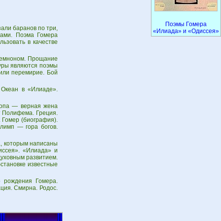
Поэмы Гомера
али баранов по три,
«Илиада» и «Одиссея»
нами. Поэма Гомера
льзовать в качестве
амемноном. Прощание
туры являются поэмы
чили перемирие. Бой
 Океан в «Илиаде».
лопа — верная жена
т Полифема. Греция.
 Гомер (биография).
лимп — гора богов.
а, которым написаны
иссея». «Илиада» и
духовным развитием.
бстановке известные
о рождения Гомера.
ция. Смирна. Родос.