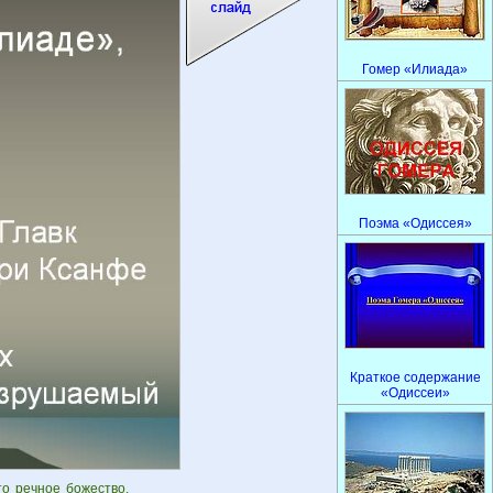
Гомер «Илиада»
Поэма «Одиссея»
Краткое содержание
«Одиссеи»
то речное божество.