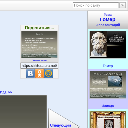
Тема
Гомер
9 презентаций
Поделиться...
Увеличить
Гомер
Ида
>>
Илиада