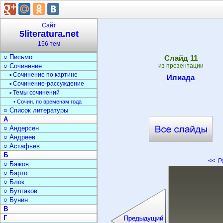
▫ Мифы и легенды
○ Средства выразительн.
○ Документы
Сайт
▫ Оформление документов
5literatura.net
○ Реферат
156 тем
○ Доклад
○ Письмо
Cлайд
11
○ Сочинение
из презентации
▫ Сочинение по картине
Илиада
▫ Сочинение-рассуждение
▫ Темы сочинений
• Сочин. по временам года
○ Список литературы
А
○ Андерсен
○ Андреев
○ Астафьев
Б
<<
Ре
○ Бажов
○ Барто
○ Блок
○ Булгаков
○ Бунин
В
Г