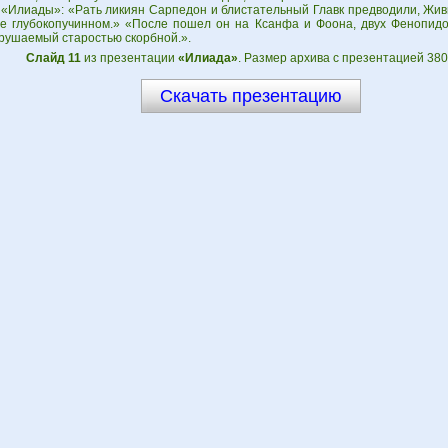
 «Илиады»: «Рать ликиян Сарпедон и блистательный Главк предводили, Жив
е глубокопучинном.» «После пошел он на Ксанфа и Фоона, двух Фенопидо
зрушаемый старостью скорбной.».
Слайд 11
из презентации
«Илиада»
. Размер архива с презентацией 380
Скачать презентацию