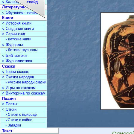
○ Календарь дат
Литературное чтение
○ Обучение чтению
Книги
○ История книги
○ Создание книги
○ Серии книг
▫ Детские книги
○ Журналы
▫ Детские журналы
○ Библиотеки
○ Журналистика
Сказки
○ Герои сказок
○ Сказки народов
▫ Русские народн.сказки
○ Игры по сказкам
○ Викторина по сказкам
Поэзия
○ Поэты
○ Стихи
▫ Стихи о природе
▫ Стихи о войне
▫ Загадки
Текст
Одиссе