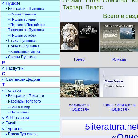
Олимп. Поля Олизона. Кс
○ Пушкин
Тартар. Пилос.
▫ Биография Пушкина
• Семья Пушкина
Всего в раз
• Пушкин в лицее
• Пушкин в Петербурге
▫ Творчество Пушкина
• Пушкин о любви
▫ Стихи Пушкина
▫ Повести Пушкина
• Капитанская дочка
▫ Сказки Пушкина
Гомер
Илиада
Р
○ Распутин
С
○ Салтыков-Щедрин
Т
○ Толстой
▫ Биография Толстого
▫ Рассказы Толстого
«Илиада» и
Гомер «Илиада» и
• Война и мир
«Одиссея»
«Одиссея»
• После бала
○ А.Н.Толстой
○ Тукай
5literatura.ne
○ Тургенев
▫ Проза Тургенева
«Одис