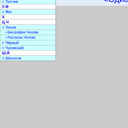
○ Тютчев
У-Ф
○ Фет
Х
Ц-Ч
○ Чехов
▫ Биография Чехова
▫ Рассказы Чехова
○ Чёрный
○ Чуковский
Ш-Я
○ Шолохов