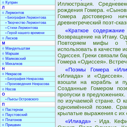
○ Куприн
Иллюстрация. Средневе
Л
рождения Гомера. «Сыновь
○ Лермонтов
Гомера достоверно нич
▫ Биография Лермонтова
древнегреческий поэт-сказ
▫ Творчество Лермонтова
▫ Стихи Лермонтова
«Краткое содержание
▫ Герой нашего времени
Возвращение на Итаку. О
○ Лесков
Повторяем мифы о Тр
М
○ Мандельштам
использовать в качестве и
○ Маршак
Одиссея. Греки связали ба
○ Маяковский
Гомера «Одиссея». Встреч
○ Михалков
Н
«Поэмы Гомера «Или
○ Некрасов
«Илиада» и «Одиссея».
▫ Биография Некрасова
взошли на корабль и пу
▫ Произведения Некрасова
Созданные Гомером поэ
○ Носов
пропуски в предложениях.
О
▫ Пьесы Островского
по изучаемой стране. О к
П
одноимённой поэме. Сра
○ Пастернак
крылатые выражения с их
○ Паустовский
○ Платонов
«Илиада»
- Ида. Кефи
○ Пришвин