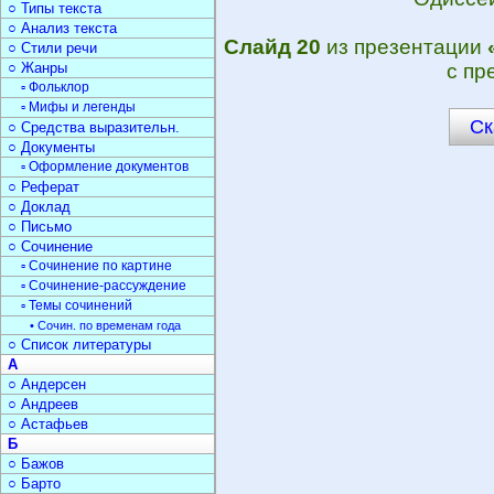
○ Типы текста
○ Анализ текста
Слайд 20
из презентации
○ Стили речи
○ Жанры
с пр
▫ Фольклор
▫ Мифы и легенды
Ск
○ Средства выразительн.
○ Документы
▫ Оформление документов
○ Реферат
○ Доклад
○ Письмо
○ Сочинение
▫ Сочинение по картине
▫ Сочинение-рассуждение
▫ Темы сочинений
• Сочин. по временам года
○ Список литературы
А
○ Андерсен
○ Андреев
○ Астафьев
Б
○ Бажов
○ Барто