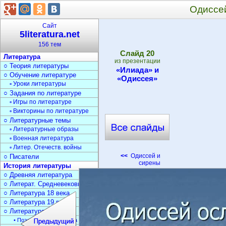
Одиссе
Сайт
5literatura.net
156 тем
Cлайд
20
Литература
из презентации
○ Теория литературы
«Илиада» и
○ Обучение литературе
«Одиссея»
▫ Уроки литературы
○ Задания по литературе
▫ Игры по литературе
▫ Викторины по литературе
○ Литературные темы
▫ Литературные образы
▫ Военная литература
▫ Литер. Отечеств. войны
<<
Одиссей и
○ Писатели
сирены
История литературы
○ Древняя литература
○ Литерат. Средневековья
○ Литература 18 века
○ Литература 19 века
○ Литература 20 века
• Поэзия Серебрян. века