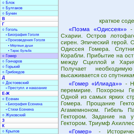
○ Блок
○ Булгаков
○ Бунин
В
краткое сод
Г
«Поэма «Одиссея»»
- 
○ Гоголь
▫ Биография Гоголя
Схарии. Остров лотофаг
▫ Произведения Гоголя
сирен. Эпический герой. 
• Мёртвые души
Одиссея Гомера. Спутн
• Тарас Бульба
Корабли. Прибытие на ос
○ Гомер
○ Гончаров
между Сциллой и Хариб
○ Горький
Получает необходиму
○ Грибоедов
высаживается со спутника
Д
○ Достоевский
«Гомер «Илиада»»
- Н
▫ Преступл. и наказание
перемирие. Похороны Ге
Е-Ж
Одной из самых ярких ст
○ Есенин
Гомера. Прощание Гект
▫ Биография Есенина
Агамемноном. Гибель П
▫ Стихи Есенина
○ Жуковский
Гектором. Задание на у
З
Гектором. Триумф Ахиллес
К
«Гомер»
- Историчес
○ Крылов