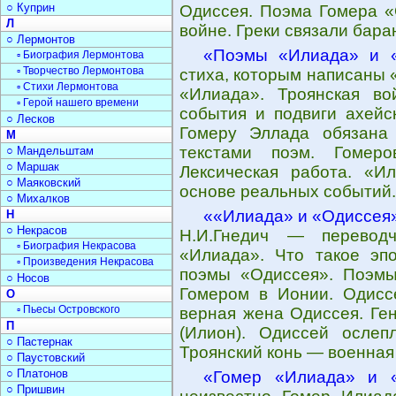
○ Куприн
Одиссея. Поэма Гомера «
Л
войне. Греки связали бара
○ Лермонтов
«Поэмы «Илиада» и 
▫ Биография Лермонтова
▫ Творчество Лермонтова
стиха, которым написаны 
▫ Стихи Лермонтова
«Илиада». Троянская в
▫ Герой нашего времени
события и подвиги ахейс
○ Лесков
Гомеру Эллада обязана
М
текстами поэм. Гомер
○ Мандельштам
○ Маршак
Лексическая работа. «
○ Маяковский
основе реальных событий.
○ Михалков
««Илиада» и «Одиссея
Н
○ Некрасов
Н.И.Гнедич — перевод
▫ Биография Некрасова
«Илиада». Что такое эпо
▫ Произведения Некрасова
поэмы «Одиссея». Поэм
○ Носов
Гомером в Ионии. Одисс
О
▫ Пьесы Островского
верная жена Одиссея. Ге
П
(Илион). Одиссей осле
○ Пастернак
Троянский конь — военная
○ Паустовский
○ Платонов
«Гомер «Илиада» и 
○ Пришвин