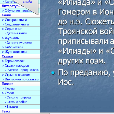
○ Календарь дат
Литературное чтение
○ Обучение чтению
Книги
○ История книги
○ Создание книги
○ Серии книг
▫ Детские книги
○ Журналы
▫ Детские журналы
○ Библиотеки
○ Журналистика
Сказки
○ Герои сказок
○ Сказки народов
▫ Русские народн.сказки
○ Игры по сказкам
○ Викторина по сказкам
Поэзия
○ Поэты
○ Стихи
▫ Стихи о природе
▫ Стихи о войне
▫ Загадки
Текст