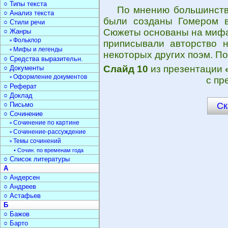
○ Типы текста
По мнению большинств
○ Анализ текста
были созданы Гомером в
○ Стили речи
Сюжеты основаны на мифах
○ Жанры
▫ Фольклор
приписывали авторство 
▫ Мифы и легенды
некоторых других поэм. По
○ Средства выразительн.
Слайд 10
из презентации
○ Документы
▫ Оформление документов
с пр
○ Реферат
○ Доклад
○ Письмо
Ск
○ Сочинение
▫ Сочинение по картине
▫ Сочинение-рассуждение
▫ Темы сочинений
• Сочин. по временам года
○ Список литературы
А
○ Андерсен
○ Андреев
○ Астафьев
Б
○ Бажов
○ Барто