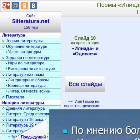
Поэмы «Илиада
Г
Сайт
5literatura.net
156 тем
Литература
Cлайд
10
○ Теория литературы
из презентации
○ Обучение литературе
«Илиада» и
▫ Уроки литературы
«Одиссея»
○ Задания по литературе
▫ Игры по литературе
▫ Викторины по литературе
○ Литературные темы
▫ Литературные образы
▫ Военная литература
▫ Литер. Отечеств. войны
○ Писатели
<<
Имя Гомер не
История литературы
является греческим
○ Древняя литература
○ Литерат. Средневековья
○ Литература 18 века
○ Литература 19 века
○ Литература 20 века
• Поэзия Серебрян. века