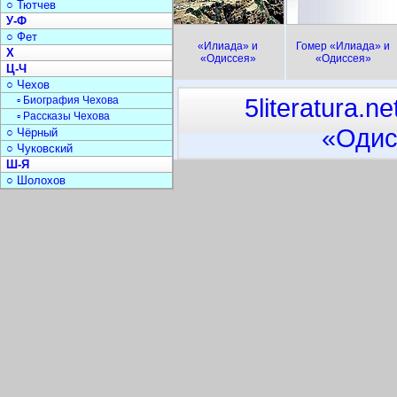
○ Тютчев
У-Ф
○ Фет
«Илиада» и
Гомер «Илиада» и
Х
«Одиссея»
«Одиссея»
Ц-Ч
○ Чехов
5literatura.ne
▫ Биография Чехова
▫ Рассказы Чехова
«Одис
○ Чёрный
○ Чуковский
Ш-Я
○ Шолохов