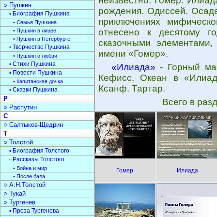
неизвестно. Гомер. Илиад
○ Пушкин
рождения. Одиссей. Осад
▫ Биография Пушкина
приключениях мифическо
• Семья Пушкина
отнесено к десятому г
• Пушкин в лицее
• Пушкин в Петербурге
сказочными элементами,
▫ Творчество Пушкина
имени «Гомер».
• Пушкин о любви
▫ Стихи Пушкина
«Илиада»
- Горный мас
▫ Повести Пушкина
Кефисс. Океан в «Илиад
• Капитанская дочка
Ксанф. Тартар.
▫ Сказки Пушкина
Р
Всего в раз
○ Распутин
С
○ Салтыков-Щедрин
Т
○ Толстой
▫ Биография Толстого
▫ Рассказы Толстого
• Война и мир
Гомер
Илиада
• После бала
○ А.Н.Толстой
○ Тукай
○ Тургенев
▫ Проза Тургенева