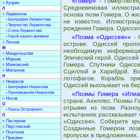
«Гомер»
- Гомер-леген
○ Куприн
Средневековая иллюстра
Л
основа поэм Гомера. О жи
○ Лермонтов
▫ Биография Лермонтова
не известно. Иллюстрац
▫ Творчество Лермонтова
рождения Гомера. Одиссея
▫ Стихи Лермонтова
«Поэма «Одиссея»»
- 
▫ Герой нашего времени
○ Лесков
острове. Одиссей проп
М
необходимую информаци
○ Мандельштам
Эпический герой. Одиссей
○ Маршак
Гомера. Спутники Одисс
○ Маяковский
○ Михалков
Сциллой и Харибдой. Во
Н
лотофагов. Корабль пр
○ Некрасов
Одиссей выплывает на бер
▫ Биография Некрасова
▫ Произведения Некрасова
«Поэмы Гомера «Илиа
○ Носов
стране. Ахиллес. Поэмы Г
О
отрывки из поэм. Разно
▫ Пьесы Островского
испытаниях рассказывает 
П
«Одиссея». Соберите кр
○ Пастернак
○ Паустовский
Созданные Гомером поэ
○ Платонов
пропуски в предложениях.
○ Пришвин