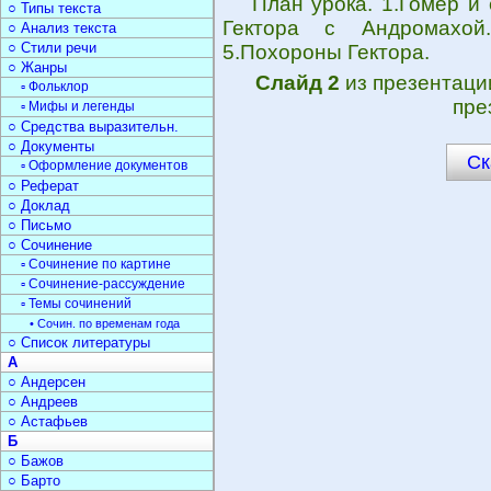
План урока. 1.Гомер и
○ Типы текста
Гектора с Андромахой
○ Анализ текста
○ Стили речи
5.Похороны Гектора.
○ Жанры
Слайд 2
из презентац
▫ Фольклор
пре
▫ Мифы и легенды
○ Средства выразительн.
○ Документы
Ск
▫ Оформление документов
○ Реферат
○ Доклад
○ Письмо
○ Сочинение
▫ Сочинение по картине
▫ Сочинение-рассуждение
▫ Темы сочинений
• Сочин. по временам года
○ Список литературы
А
○ Андерсен
○ Андреев
○ Астафьев
Б
○ Бажов
○ Барто