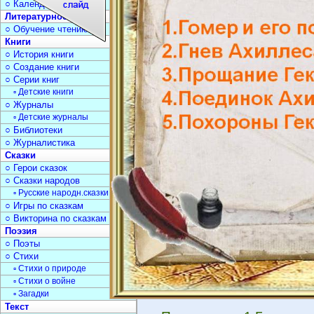
○ Календарь дат
Литературное чтение
○ Обучение чтению
Книги
○ История книги
○ Создание книги
○ Серии книг
▫ Детские книги
○ Журналы
▫ Детские журналы
○ Библиотеки
○ Журналистика
Сказки
○ Герои сказок
○ Сказки народов
▫ Русские народн.сказки
○ Игры по сказкам
○ Викторина по сказкам
Поэзия
○ Поэты
○ Стихи
▫ Стихи о природе
▫ Стихи о войне
▫ Загадки
Текст