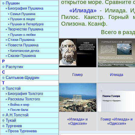
открытое море. Сравните 
○ Пушкин
▫ Биография Пушкина
«Илиада»
- Илиада. И
• Семья Пушкина
Пилос. Каистр. Горный 
• Пушкин в лицее
Олизона. Ксанф.
• Пушкин в Петербурге
▫ Творчество Пушкина
Всего в раз
• Пушкин о любви
▫ Стихи Пушкина
▫ Повести Пушкина
• Капитанская дочка
▫ Сказки Пушкина
Р
○ Распутин
С
Гомер
Илиада
○ Салтыков-Щедрин
Т
○ Толстой
▫ Биография Толстого
▫ Рассказы Толстого
• Война и мир
• После бала
○ А.Н.Толстой
«Илиада» и
Гомер «Илиада» и
○ Тукай
«Одиссея»
«Одиссея»
○ Тургенев
▫ Проза Тургенева