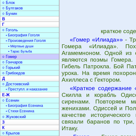
○ Блок
○ Булгаков
○ Бунин
В
Г
○ Гоголь
краткое сод
▫ Биография Гоголя
«Гомер «Илиада»»
- Тр
▫ Произведения Гоголя
Гомера «Илиада». По
• Мёртвые души
• Тарас Бульба
Агамемноном. Одной из 
○ Гомер
являются поэмы Гомера. 
○ Гончаров
Гибель Патрокла. Бой Пат
○ Горький
урока. На время похорон
○ Грибоедов
Д
Ахиллеса с Гектором.
○ Достоевский
«Краткое содержание 
▫ Преступл. и наказание
Скилла и корабль Одис
Е-Ж
○ Есенин
сиренами. Повторяем м
▫ Биография Есенина
женихами. Одиссей и Пол
▫ Стихи Есенина
качестве исторического 
○ Жуковский
связали баранов по три,
З
Итаку.
К
○ Крылов