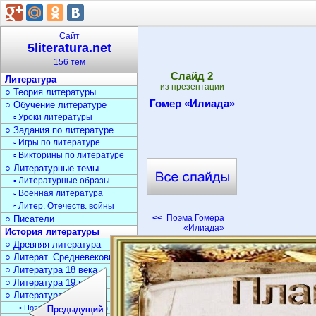
Сайт
5literatura.net
156 тем
Cлайд
2
Литература
из презентации
○ Теория литературы
Гомер «Илиада»
○ Обучение литературе
▫ Уроки литературы
○ Задания по литературе
▫ Игры по литературе
▫ Викторины по литературе
○ Литературные темы
▫ Литературные образы
▫ Военная литература
▫ Литер. Отечеств. войны
<<
Поэма Гомера
○ Писатели
«Илиада»
История литературы
○ Древняя литература
○ Литерат. Средневековья
○ Литература 18 века
○ Литература 19 века
○ Литература 20 века
• Поэзия Серебрян. века