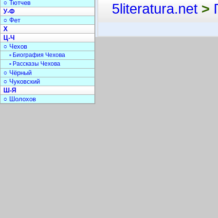
○ Тютчев
5literatura.net
>
У-Ф
○ Фет
Х
Ц-Ч
○ Чехов
▫ Биография Чехова
▫ Рассказы Чехова
○ Чёрный
○ Чуковский
Ш-Я
○ Шолохов