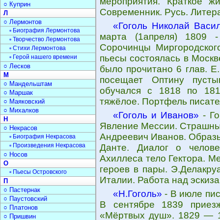
мероприятия. Краткое жи
○ Куприн
Современник. Русь. Литер
Л
○ Лермонтов
«Гоголь Николай Васи
▫ Биография Лермонтова
марта (1апреля) 1809 
▫ Творчество Лермонтова
Сорочинцы Миргородского
▫ Стихи Лермонтова
пьесы состоялась в Москв
▫ Герой нашего времени
○ Лесков
было прочитано 6 глав. Е
М
посещает Оптину пусты
○ Мандельштам
обучался с 1818 по 181
○ Маршак
тяжёлое. Портфель писате
○ Маяковский
○ Михалков
«Гоголь и Иванов»
- Го
Н
Явление Мессии. Страшный
○ Некрасов
Андреевич Иванов. Образы
▫ Биография Некрасова
▫ Произведения Некрасова
Данте. Диалог о челов
○ Носов
Ахиллеса тело Гектора. М
О
героев в пары. Э.Делакру
▫ Пьесы Островского
Италии. Работа над эскиза
П
○ Пастернак
«Н.Гоголь»
- В июле пис
○ Паустовский
В сентябре 1839 приез
○ Платонов
«Мёртвых душ». 1829 — 1
○ Пришвин