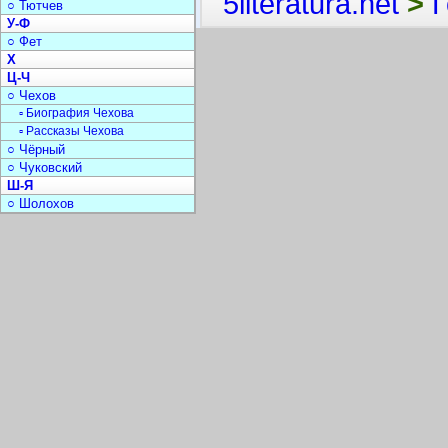
5literatura.net
>
Г
○ Тютчев
У-Ф
○ Фет
Х
Ц-Ч
○ Чехов
▫ Биография Чехова
▫ Рассказы Чехова
○ Чёрный
○ Чуковский
Ш-Я
○ Шолохов