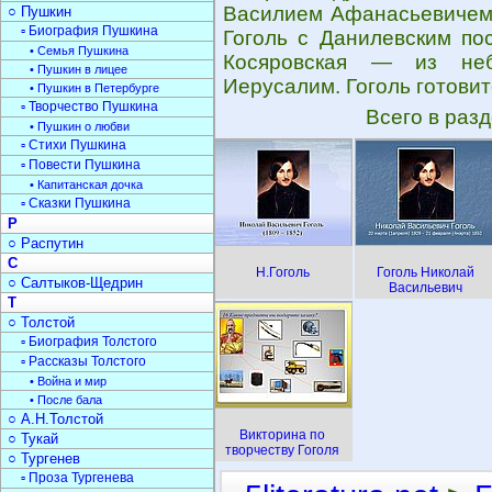
Василием Афанасьевичем.
○ Пушкин
▫ Биография Пушкина
Гоголь с Данилевским по
• Семья Пушкина
Косяровская — из небо
• Пушкин в лицее
Иерусалим. Гоголь готовит
• Пушкин в Петербурге
▫ Творчество Пушкина
Всего в раз
• Пушкин о любви
▫ Стихи Пушкина
▫ Повести Пушкина
• Капитанская дочка
▫ Сказки Пушкина
Р
○ Распутин
С
Н.Гоголь
Гоголь Николай
○ Салтыков-Щедрин
Васильевич
Т
○ Толстой
▫ Биография Толстого
▫ Рассказы Толстого
• Война и мир
• После бала
○ А.Н.Толстой
Викторина по
○ Тукай
творчеству Гоголя
○ Тургенев
▫ Проза Тургенева