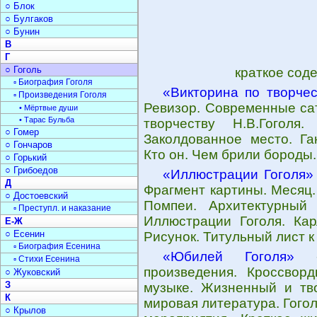
○ Блок
○ Булгаков
○ Бунин
В
Г
○ Гоголь
краткое сод
▫ Биография Гоголя
«Викторина по творчес
▫ Произведения Гоголя
Ревизор. Современные сат
• Мёртвые души
• Тарас Бульба
творчеству Н.В.Гоголя
○ Гомер
Заколдованное место. Га
○ Гончаров
Кто он. Чем брили бороды.
○ Горький
○ Грибоедов
«Иллюстрации Гоголя»
Д
Фрагмент картины. Месяц.
○ Достоевский
Помпеи. Архитектурный 
▫ Преступл. и наказание
Иллюстрации Гоголя. Ка
Е-Ж
○ Есенин
Рисунок. Титульный лист к
▫ Биография Есенина
«Юбилей Гоголя»
- 
▫ Стихи Есенина
произведения. Кроссворд
○ Жуковский
З
музыке. Жизненный и тво
К
мировая литература. Гого
○ Крылов