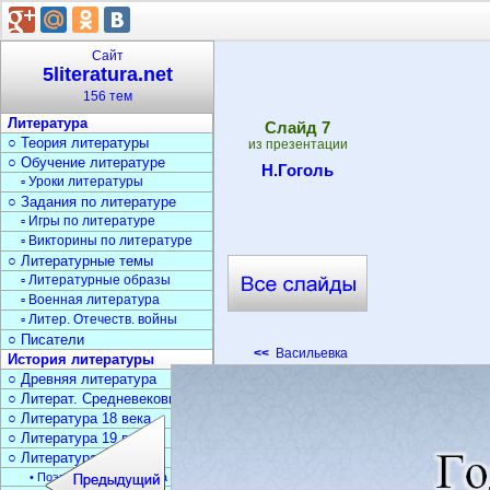
Сайт
5literatura.net
156 тем
Литература
Cлайд
7
○ Теория литературы
из презентации
○ Обучение литературе
Н.Гоголь
▫ Уроки литературы
○ Задания по литературе
▫ Игры по литературе
▫ Викторины по литературе
○ Литературные темы
▫ Литературные образы
▫ Военная литература
▫ Литер. Отечеств. войны
○ Писатели
<<
Васильевка
История литературы
○ Древняя литература
○ Литерат. Средневековья
○ Литература 18 века
○ Литература 19 века
○ Литература 20 века
• Поэзия Серебрян. века