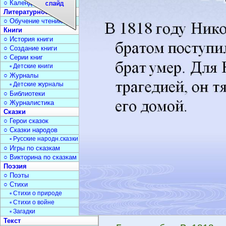
○ Календарь дат
Литературное чтение
○ Обучение чтению
Книги
○ История книги
○ Создание книги
○ Серии книг
▫ Детские книги
○ Журналы
▫ Детские журналы
○ Библиотеки
○ Журналистика
Сказки
○ Герои сказок
○ Сказки народов
▫ Русские народн.сказки
○ Игры по сказкам
○ Викторина по сказкам
Поэзия
○ Поэты
○ Стихи
▫ Стихи о природе
▫ Стихи о войне
▫ Загадки
Текст