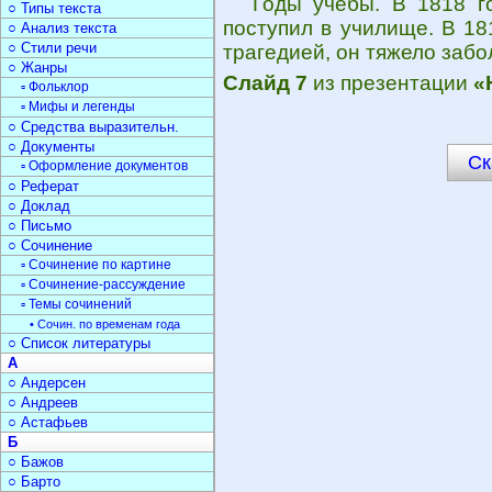
Годы учебы. В 1818 
○ Типы текста
поступил в училище. В 18
○ Анализ текста
○ Стили речи
трагедией, он тяжело забо
○ Жанры
Слайд 7
из презентации
«
▫ Фольклор
▫ Мифы и легенды
○ Средства выразительн.
○ Документы
Ск
▫ Оформление документов
○ Реферат
○ Доклад
○ Письмо
○ Сочинение
▫ Сочинение по картине
▫ Сочинение-рассуждение
▫ Темы сочинений
• Сочин. по временам года
○ Список литературы
А
○ Андерсен
○ Андреев
○ Астафьев
Б
○ Бажов
○ Барто