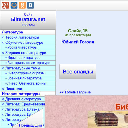
Сайт
5literatura.net
156 тем
Cлайд
15
Литература
из презентации
○ Теория литературы
Юбилей Гоголя
○ Обучение литературе
▫ Уроки литературы
○ Задания по литературе
▫ Игры по литературе
▫ Викторины по литературе
○ Литературные темы
▫ Литературные образы
▫ Военная литература
▫ Литер. Отечеств. войны
○ Писатели
<<
Гоголь в музыке
История литературы
○ Древняя литература
○ Литерат. Средневековья
○ Литература 18 века
○ Литература 19 века
○ Литература 20 века
• Поэзия Серебрян. века