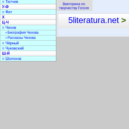
○ Тютчев
Викторина по
У-Ф
творчеству Гоголя
○ Фет
Х
5literatura.net
>
Ц-Ч
○ Чехов
▫ Биография Чехова
▫ Рассказы Чехова
○ Чёрный
○ Чуковский
Ш-Я
○ Шолохов