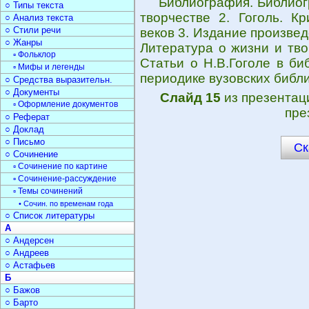
Библиография. Библиог
○ Типы текста
творчестве 2. Гоголь. К
○ Анализ текста
○ Стили речи
веков 3. Издание произве
○ Жанры
Литература о жизни и тво
▫ Фольклор
Статьи о Н.В.Гоголе в би
▫ Мифы и легенды
периодике вузовских библи
○ Средства выразительн.
○ Документы
Слайд 15
из презента
▫ Оформление документов
пре
○ Реферат
○ Доклад
○ Письмо
Ск
○ Сочинение
▫ Сочинение по картине
▫ Сочинение-рассуждение
▫ Темы сочинений
• Сочин. по временам года
○ Список литературы
А
○ Андерсен
○ Андреев
○ Астафьев
Б
○ Бажов
○ Барто