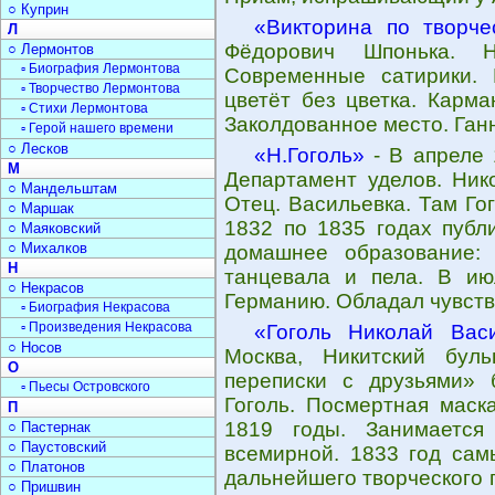
○ Куприн
«Викторина по творче
Л
Фёдорович Шпонька. На
○ Лермонтов
▫ Биография Лермонтова
Современные сатирики. 
▫ Творчество Лермонтова
цветёт без цветка. Карма
▫ Стихи Лермонтова
Заколдованное место. Ган
▫ Герой нашего времени
○ Лесков
«Н.Гоголь»
- В апреле 
М
Департамент уделов. Ник
○ Мандельштам
Отец. Васильевка. Там Го
○ Маршак
1832 по 1835 годах публ
○ Маяковский
○ Михалков
домашнее образование: 
Н
танцевала и пела. В ию
○ Некрасов
Германию. Обладал чувств
▫ Биография Некрасова
▫ Произведения Некрасова
«Гоголь Николай Вас
○ Носов
Москва, Никитский бул
О
переписки с друзьями» б
▫ Пьесы Островского
Гоголь. Посмертная маска
П
1819 годы. Занимается
○ Пастернак
○ Паустовский
всемирной. 1833 год са
○ Платонов
дальнейшего творческого 
○ Пришвин