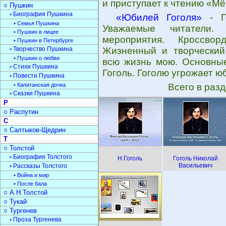
и приступает к чтению «М
○ Пушкин
▫ Биография Пушкина
«Юбилей Гоголя»
- Го
• Семья Пушкина
Уважаемые читатели.
• Пушкин в лицее
мероприятия. Кроссво
• Пушкин в Петербурге
▫ Творчество Пушкина
Жизненный и творческий 
• Пушкин о любви
всю жизнь мою. Основные
▫ Стихи Пушкина
Гоголь. Гоголю угрожает ю
▫ Повести Пушкина
• Капитанская дочка
Всего в раз
▫ Сказки Пушкина
Р
○ Распутин
С
○ Салтыков-Щедрин
Т
○ Толстой
▫ Биография Толстого
Н.Гоголь
Гоголь Николай
Васильевич
▫ Рассказы Толстого
• Война и мир
• После бала
○ А.Н.Толстой
○ Тукай
○ Тургенев
▫ Проза Тургенева