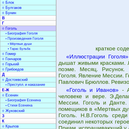
○ Блок
○ Булгаков
○ Бунин
В
Г
○ Гоголь
▫ Биография Гоголя
▫ Произведения Гоголя
• Мёртвые души
краткое сод
• Тарас Бульба
○ Гомер
«Иллюстрации Гоголя»
○ Гончаров
дышат живыми красками. Л
○ Горький
поэме. Месяц. Рисунок.
○ Грибоедов
Д
Гоголя. Явление Мессии. Г
○ Достоевский
Павлович Брюллов. Ревизо
▫ Преступл. и наказание
«Гоголь и Иванов»
- А
Е-Ж
○ Есенин
человеке и вере. Э.Дела
▫ Биография Есенина
Мессии. Гоголь и Данте
▫ Стихи Есенина
помещиков в «Мертвых ду
○ Жуковский
Гоголь. Н.В.Гоголь сред
З
соединил некоторых герое
К
○ Крылов
Приам, испрашивающий у А