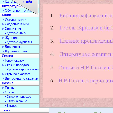
○ Календарь дат
Литературное чтение
○ Обучение чтению
Книги
○ История книги
○ Создание книги
○ Серии книг
▫ Детские книги
○ Журналы
▫ Детские журналы
○ Библиотеки
○ Журналистика
Сказки
○ Герои сказок
○ Сказки народов
▫ Русские народн.сказки
○ Игры по сказкам
○ Викторина по сказкам
Поэзия
○ Поэты
○ Стихи
▫ Стихи о природе
▫ Стихи о войне
▫ Загадки
Текст