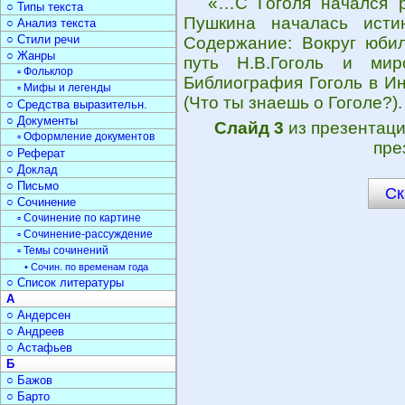
«…С Гоголя начался р
○ Типы текста
Пушкина началась истин
○ Анализ текста
○ Стили речи
Содержание: Вокруг юбил
○ Жанры
путь Н.В.Гоголь и мир
▫ Фольклор
Библиография Гоголь в Ин
▫ Мифы и легенды
(Что ты знаешь о Гоголе?).
○ Средства выразительн.
○ Документы
Слайд 3
из презентац
▫ Оформление документов
пре
○ Реферат
○ Доклад
○ Письмо
Ск
○ Сочинение
▫ Сочинение по картине
▫ Сочинение-рассуждение
▫ Темы сочинений
• Сочин. по временам года
○ Список литературы
А
○ Андерсен
○ Андреев
○ Астафьев
Б
○ Бажов
○ Барто