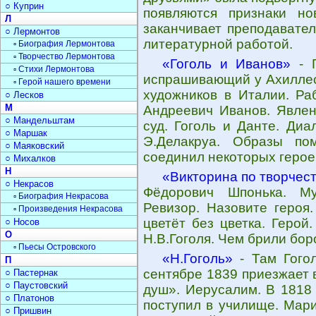
○ Куприн
появляются признаки но
Л
заканчивает преподавател
○ Лермонтов
литературной работой.
▫ Биография Лермонтова
▫ Творчество Лермонтова
«Гоголь и Иванов»
- Г
▫ Стихи Лермонтова
испрашивающий у Ахиллеса
▫ Герой нашего времени
художников в Италии. Ра
○ Лесков
М
Андреевич Иванов. Явле
○ Мандельштам
суд. Гоголь и Данте. Диа
○ Маршак
Э.Делакруа. Образы по
○ Маяковский
соединил некоторых герое
○ Михалков
Н
«Викторина по творчест
○ Некрасов
Фёдорович Шпонька. Му
▫ Биография Некрасова
Ревизор. Назовите героя
▫ Произведения Некрасова
цветёт без цветка. Герой
○ Носов
О
Н.В.Гоголя. Чем брили бор
▫ Пьесы Островского
«Н.Гоголь»
- Там Гогол
П
сентябре 1839 приезжает 
○ Пастернак
○ Паустовский
душ». Иерусалим. В 1818
○ Платонов
поступил в училище. Мар
○ Пришвин