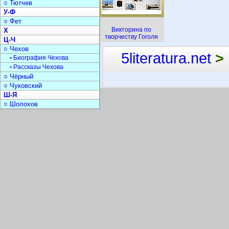
○ Тютчев
У-Ф
○ Фет
Викторина по
Х
творчеству Гоголя
Ц-Ч
○ Чехов
5literatura.net
>
▫ Биография Чехова
▫ Рассказы Чехова
○ Чёрный
○ Чуковский
Ш-Я
○ Шолохов