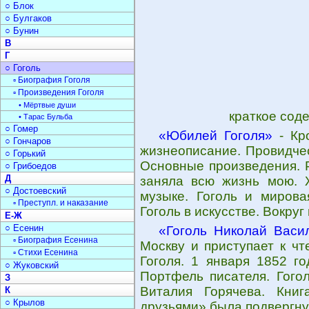
○ Блок
○ Булгаков
○ Бунин
В
Г
○ Гоголь
▫ Биография Гоголя
▫ Произведения Гоголя
• Мёртвые души
краткое сод
• Тарас Бульба
○ Гомер
«Юбилей Гоголя»
- Кр
○ Гончаров
жизнеописание. Провидче
○ Горький
Основные произведения. 
○ Грибоедов
Д
заняла всю жизнь мою. Ж
○ Достоевский
музыке. Гоголь и мирова
▫ Преступл. и наказание
Гоголь в искусстве. Вокруг
Е-Ж
○ Есенин
«Гоголь Николай Васи
▫ Биография Есенина
Москву и приступает к ч
▫ Стихи Есенина
Гоголя. 1 января 1852 го
○ Жуковский
Портфель писателя. Гого
З
Виталия Горячева. Кни
К
○ Крылов
друзьями» была подвергнут