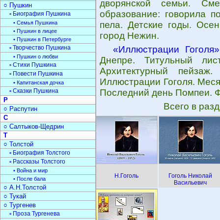
дворянской семьи. См
○ Пушкин
образование: говорила п
▫ Биография Пушкина
• Семья Пушкина
пела. Детские годы. Осе
• Пушкин в лицее
город Нежин.
• Пушкин в Петербурге
▫ Творчество Пушкина
«Иллюстрации Гоголя»
• Пушкин о любви
Днепре. Титульный лис
▫ Стихи Пушкина
Архитектурный пейзаж.
▫ Повести Пушкина
Иллюстрации Гоголя. Мес
• Капитанская дочка
▫ Сказки Пушкина
Последний день Помпеи. Ф
Р
Всего в раз
○ Распутин
С
○ Салтыков-Щедрин
Т
○ Толстой
▫ Биография Толстого
▫ Рассказы Толстого
• Война и мир
Н.Гоголь
Гоголь Николай
• После бала
Васильевич
○ А.Н.Толстой
○ Тукай
○ Тургенев
▫ Проза Тургенева