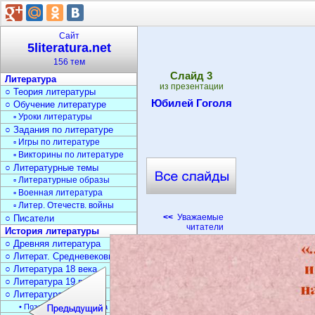
Сайт
5literatura.net
156 тем
Cлайд
3
Литература
из презентации
○ Теория литературы
Юбилей Гоголя
○ Обучение литературе
▫ Уроки литературы
○ Задания по литературе
▫ Игры по литературе
▫ Викторины по литературе
○ Литературные темы
▫ Литературные образы
▫ Военная литература
▫ Литер. Отечеств. войны
<<
Уважаемые
○ Писатели
читатели
История литературы
○ Древняя литература
○ Литерат. Средневековья
○ Литература 18 века
○ Литература 19 века
○ Литература 20 века
• Поэзия Серебрян. века