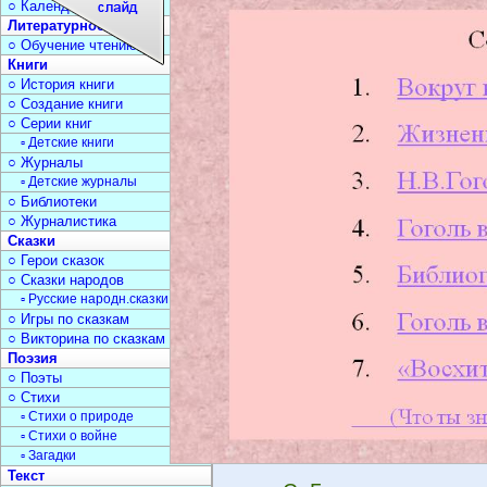
○ Календарь дат
Литературное чтение
○ Обучение чтению
Книги
○ История книги
○ Создание книги
○ Серии книг
▫ Детские книги
○ Журналы
▫ Детские журналы
○ Библиотеки
○ Журналистика
Сказки
○ Герои сказок
○ Сказки народов
▫ Русские народн.сказки
○ Игры по сказкам
○ Викторина по сказкам
Поэзия
○ Поэты
○ Стихи
▫ Стихи о природе
▫ Стихи о войне
▫ Загадки
Текст