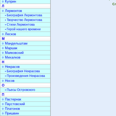
○ Куприн
Сл
Л
○ Лермонтов
▫ Биография Лермонтова
▫ Творчество Лермонтова
▫ Стихи Лермонтова
▫ Герой нашего времени
○ Лесков
М
○ Мандельштам
○ Маршак
○ Маяковский
○ Михалков
Н
○ Некрасов
▫ Биография Некрасова
▫ Произведения Некрасова
○ Носов
О
▫ Пьесы Островского
П
○ Пастернак
○ Паустовский
○ Платонов
○ Пришвин