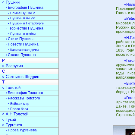
○ Пушкин
«Иллю
▫ Биография Пушкина
Последний
Гоголь и ж
• Семья Пушкина
• Пушкин в лицее
«Юбил
мировая л
• Пушкин в Петербурге
Русский ро
▫ Творчество Пушкина
произведен
• Пушкин о любви
«Н.Го
▫ Стихи Пушкина
работает н
▫ Повести Пушкина
Жил и в Г
• Капитанская дочка
1836 году
поселились
▫ Сказки Пушкина
Р
«Гого
друзьями»
○ Распутин
знамениты
С
годы пис
○ Салтыков-Щедрин
напряжённ
Т
«Викт
○ Толстой
творчеству
бороды. И
▫ Биография Толстого
«Гого
▫ Рассказы Толстого
Христа Мар
• Война и мир
Данте. Го
• После бала
помещиков
○ А.Н.Толстой
Страшный 
○ Тукай
○ Тургенев
▫ Проза Тургенева