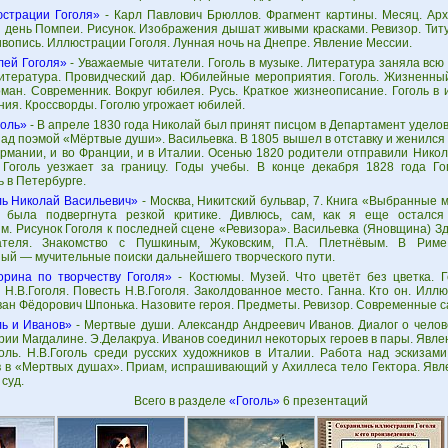
страции Гоголя»
- Карл Павлович Брюллов. Фрагмент картины. Месяц. Арх
 день Помпеи. Рисунок. Изображения дышат живыми красками. Ревизор. Титу
ивопись. Иллюстрации Гоголя. Лунная ночь на Днепре. Явление Мессии.
ей Гоголя»
- Уважаемые читатели. Гоголь в музыке. Литература заняла всю 
итература. Провидческий дар. Юбилейные мероприятия. Гоголь. Жизненный
ман. Современник. Вокруг юбилея. Русь. Краткое жизнеописание. Гоголь в 
ия. Кроссворды. Гоголю угрожает юбилей.
голь»
- В апреле 1830 года Николай был принят писцом в Департамент уделов.
ад поэмой «Мёртвые души». Васильевка. В 1805 вышел в отставку и женился
ермании, и во Франции, и в Италии. Осенью 1820 родители отправили Никол
 Гоголь уезжает за границу. Годы учебы. В конце декабря 1828 года Го
 в Петербурге.
ль Николай Васильевич»
- Москва, Никитский бульвар, 7. Книга «Выбранные м
 была подвергнута резкой критике. Дивлюсь, сам, как я еще остался
м. Рисунок Гоголя к последней сцене «Ревизора». Васильевка (Яновщина) З
ателя. Знакомство с Пушкиным, Жуковским, П.А. Плетнёвым. В Рим
ый — мучительные поиски дальнейшего творческого пути.
орина по творчеству Гоголя»
- Костюмы. Музей. Что цветёт без цветка. Г
 Н.В.Гоголя. Повесть Н.В.Гоголя. Заколдованное место. Ганна. Кто он. Илл
ван Фёдорович Шпонька. Назовите героя. Предметы. Ревизор. Современные с
ль и Иванов»
- Мертвые души. Александр Андреевич Иванов. Диалог о челов
ии Магдалине. Э.Делакруа. Иванов соединил некоторых героев в пары. Явлен
голь. Н.В.Гоголь среди русских художников в Италии. Работа над эскизам
 в «Мертвых душах». Приам, испрашивающий у Ахиллеса тело Гектора. Явл
суд.
Всего в разделе
«Гоголь»
6 презентаций