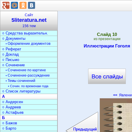
○ Типы текста
○ Анализ текста
○ Стили речи
Сайт
○ Жанры
5literatura.net
▫ Фольклор
156 тем
▫ Мифы и легенды
○ Средства выразительн.
Cлайд
10
○ Документы
из презентации
▫ Оформление документов
Иллюстрации Гоголя
○ Реферат
○ Доклад
○ Письмо
○ Сочинение
▫ Сочинение по картине
▫ Сочинение-рассуждение
▫ Темы сочинений
• Сочин. по временам года
○ Список литературы
<<
Явлени
А
○ Андерсен
○ Андреев
○ Астафьев
Б
○ Бажов
○ Барто