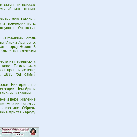
итектурный пейзаж.
льный лист к поэме.
жизнь мою. Гоголь и
 и творческий путь.
искусстве. Основные
 За границей Гоголь
 на Марии Ивановне.
ая в город Нежин. В
голь с Данилевским
еста из переписки с
 жив». Гоголь стал
десь прошли детские
е. 1833 год самый
ерой. Викторина по
юстрации. Чем брили
атирики. Карманы.
еке и вере. Явление
ие Мессии. Гоголь и
и к картине. Образы
ение Христа народу.