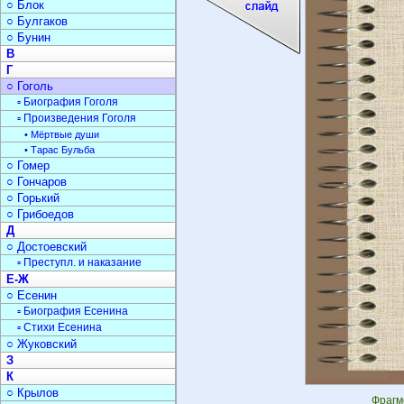
○ Блок
○ Булгаков
○ Бунин
В
Г
○ Гоголь
▫ Биография Гоголя
▫ Произведения Гоголя
• Мёртвые души
• Тарас Бульба
○ Гомер
○ Гончаров
○ Горький
○ Грибоедов
Д
○ Достоевский
▫ Преступл. и наказание
Е-Ж
○ Есенин
▫ Биография Есенина
▫ Стихи Есенина
○ Жуковский
З
К
○ Крылов
Фрагм