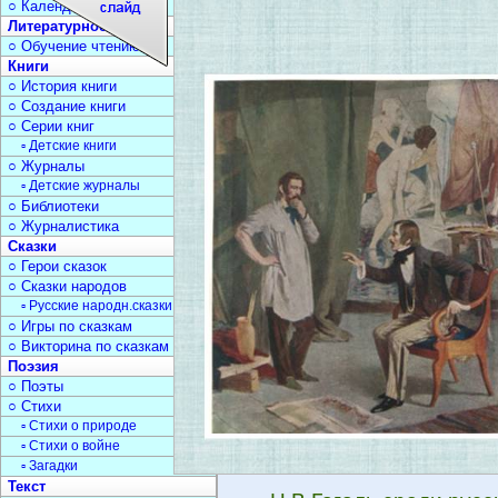
○ Календарь дат
Литературное чтение
○ Обучение чтению
Книги
○ История книги
○ Создание книги
○ Серии книг
▫ Детские книги
○ Журналы
▫ Детские журналы
○ Библиотеки
○ Журналистика
Сказки
○ Герои сказок
○ Сказки народов
▫ Русские народн.сказки
○ Игры по сказкам
○ Викторина по сказкам
Поэзия
○ Поэты
○ Стихи
▫ Стихи о природе
▫ Стихи о войне
▫ Загадки
Текст