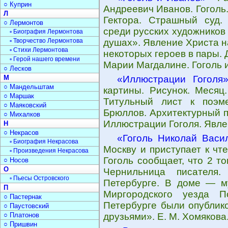
○ Куприн
Андреевич Иванов. Гоголь
Л
Гектора. Страшный суд. 
○ Лермонтов
среди русских художников
▫ Биография Лермонтова
▫ Творчество Лермонтова
душах». Явление Христа н
▫ Стихи Лермонтова
некоторых героев в пары. 
▫ Герой нашего времени
Марии Магдалине. Гоголь 
○ Лесков
М
«Иллюстрации Гоголя
○ Мандельштам
картины. Рисунок. Месяц
○ Маршак
Титульный лист к поэм
○ Маяковский
Брюллов. Архитектурный п
○ Михалков
Иллюстрации Гоголя. Явле
Н
○ Некрасов
«Гоголь Николай Васи
▫ Биография Некрасова
Москву и приступает к чт
▫ Произведения Некрасова
Гоголь сообщает, что 2 т
○ Носов
О
Чернильница писателя.
▫ Пьесы Островского
Петербурге. В доме — м
П
Миргородского уезда П
○ Пастернак
Петербурге были опублик
○ Паустовский
○ Платонов
друзьями». Е. М. Хомякова
○ Пришвин