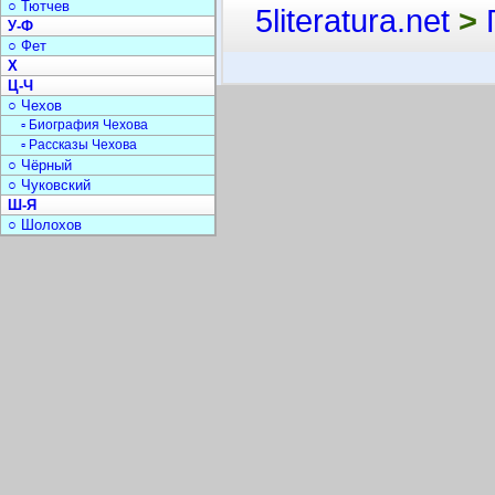
○ Тютчев
5literatura.net
>
У-Ф
○ Фет
Х
Ц-Ч
○ Чехов
▫ Биография Чехова
▫ Рассказы Чехова
○ Чёрный
○ Чуковский
Ш-Я
○ Шолохов