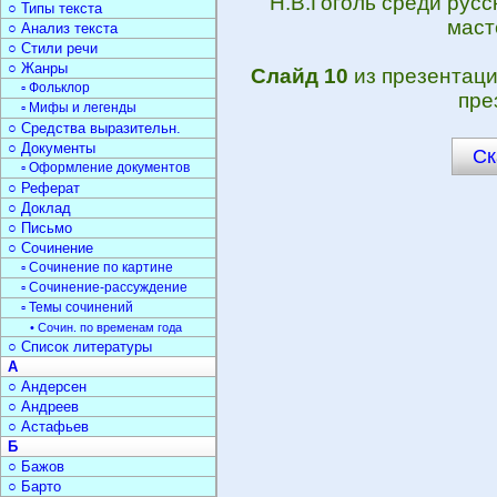
Н.В.Гоголь среди русс
○ Типы текста
маст
○ Анализ текста
○ Стили речи
○ Жанры
Слайд 10
из презентац
▫ Фольклор
пре
▫ Мифы и легенды
○ Средства выразительн.
○ Документы
Ск
▫ Оформление документов
○ Реферат
○ Доклад
○ Письмо
○ Сочинение
▫ Сочинение по картине
▫ Сочинение-рассуждение
▫ Темы сочинений
• Сочин. по временам года
○ Список литературы
А
○ Андерсен
○ Андреев
○ Астафьев
Б
○ Бажов
○ Барто