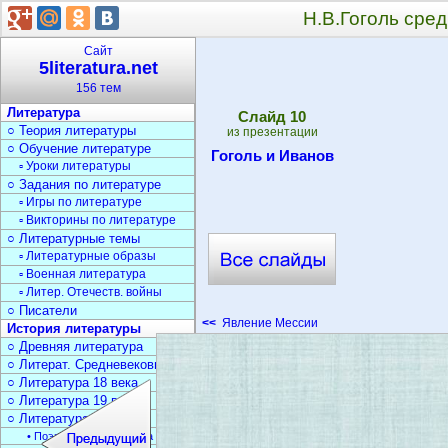
Н.В.Гоголь сре
Сайт
5literatura.net
156 тем
Литература
Cлайд
10
○ Теория литературы
из презентации
○ Обучение литературе
Гоголь и Иванов
▫ Уроки литературы
○ Задания по литературе
▫ Игры по литературе
▫ Викторины по литературе
○ Литературные темы
▫ Литературные образы
▫ Военная литература
▫ Литер. Отечеств. войны
○ Писатели
<<
Явление Мессии
История литературы
○ Древняя литература
○ Литерат. Средневековья
○ Литература 18 века
○ Литература 19 века
○ Литература 20 века
• Поэзия Серебрян. века