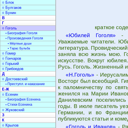
○ Блок
○ Булгаков
○ Бунин
В
Г
краткое сод
○ Гоголь
▫ Биография Гоголя
«Юбилей Гоголя»
- О
▫ Произведения Гоголя
Уважаемые читатели. Юби
• Мёртвые души
литература. Провидческий
• Тарас Бульба
○ Гомер
заняла всю жизнь мою. Го
○ Гончаров
искусстве. Вокруг юбилея
○ Горький
Русь. Гоголь. Жизненный и
○ Грибоедов
Д
«Н.Гоголь»
- Иерусалим.
○ Достоевский
Восторг был всеобщий. Гим
▫ Преступл. и наказание
к паломничеству по свят
Е-Ж
женился на Марии Иванов
○ Есенин
Данилевским поселились 
▫ Биография Есенина
▫ Стихи Есенина
годы. В июле писатель уе
○ Жуковский
Германии, и во Франци
З
публикуются статьи и коме
К
○ Крылов
«Гоголь и Иванов»
- Ра