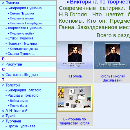
«Викторина по творчес
○ Пушкин
Современные сатирики. 
▫ Биография Пушкина
Н.В.Гоголя. Что цветёт 
• Семья Пушкина
• Пушкин в лицее
Костюмы. Кто он. Предме
• Пушкин в Петербурге
Ганна. Заколдованное мест
▫ Творчество Пушкина
• Пушкин о любви
Всего в раз
▫ Стихи Пушкина
▫ Повести Пушкина
• Капитанская дочка
▫ Сказки Пушкина
Р
○ Распутин
С
○ Салтыков-Щедрин
Н.Гоголь
Гоголь Николай
Т
Васильевич
○ Толстой
▫ Биография Толстого
▫ Рассказы Толстого
• Война и мир
• После бала
○ А.Н.Толстой
○ Тукай
Викторина по
○ Тургенев
творчеству Гоголя
▫ Проза Тургенева